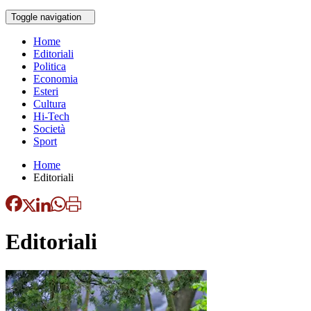
Toggle navigation
Home
Editoriali
Politica
Economia
Esteri
Cultura
Hi-Tech
Società
Sport
Home
Editoriali
Editoriali