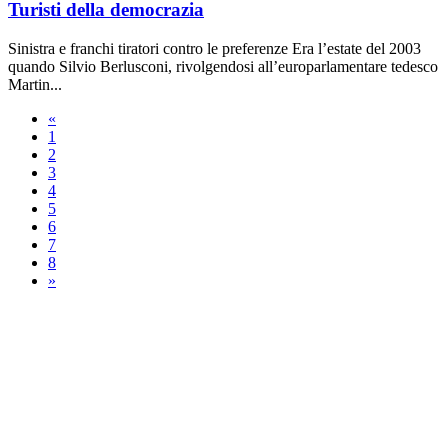
Turisti della democrazia
Sinistra e franchi tiratori contro le preferenze Era l’estate del 2003
quando Silvio Berlusconi, rivolgendosi all’europarlamentare tedesco
Martin...
«
1
2
3
4
5
6
7
8
»