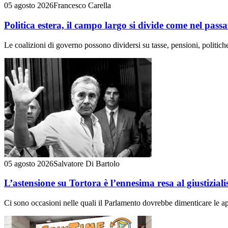
05 agosto 2026
Francesco Carella
Politica estera, il campo largo si divide come nel passa
Le coalizioni di governo possono dividersi su tasse, pensioni, politiche
05 agosto 2026
Salvatore Di Bartolo
L’astensione su Tortora è l’ennesima resa al giustizial
Ci sono occasioni nelle quali il Parlamento dovrebbe dimenticare le app