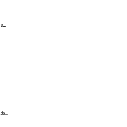
s...
da...