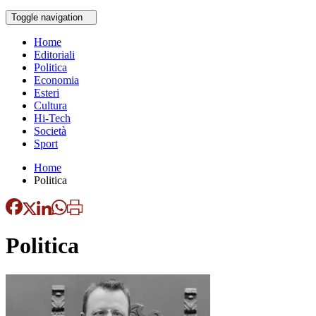
Toggle navigation
Home
Editoriali
Politica
Economia
Esteri
Cultura
Hi-Tech
Società
Sport
Home
Politica
Politica