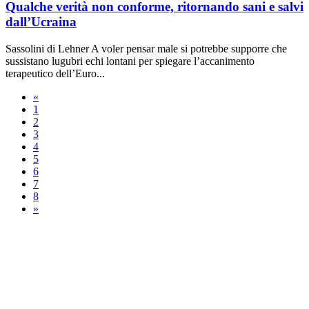
Qualche verità non conforme, ritornando sani e salvi
dall’Ucraina
Sassolini di Lehner A voler pensar male si potrebbe supporre che
sussistano lugubri echi lontani per spiegare l’accanimento
terapeutico dell’Euro...
«
1
2
3
4
5
6
7
8
»