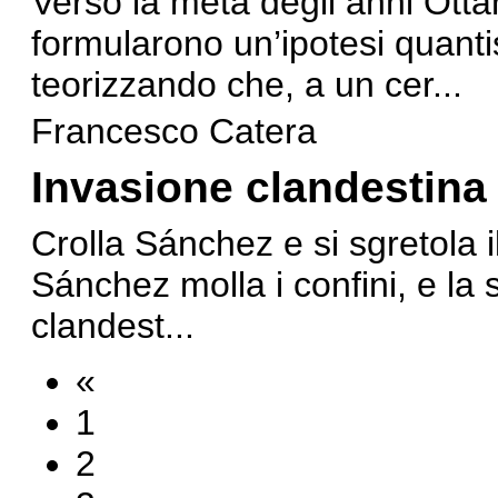
Verso la metà degli anni Ottan
formularono un’ipotesi quanti
teorizzando che, a un cer...
Francesco Catera
Invasione clandestina
Crolla Sánchez e si sgretola 
Sánchez molla i confini, e la s
clandest...
«
1
2