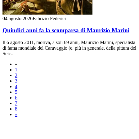
04 agosto 2026
Fabrizio Federici
Quindici anni fa la scomparsa di Maurizio Marini
Il 6 agosto 2011, moriva, a soli 69 anni, Maurizio Marini, specialista
di fama mondiale del Caravaggio (e, più in generale, della pittura del
Seic...
«
1
2
3
4
5
6
7
8
»