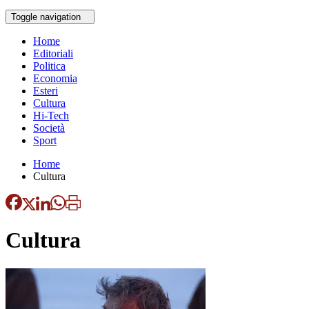
Toggle navigation
Home
Editoriali
Politica
Economia
Esteri
Cultura
Hi-Tech
Società
Sport
Home
Cultura
Cultura