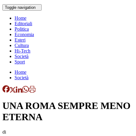
Toggle navigation
Home
Editoriali
Politica
Economia
Esteri
Cultura
Hi-Tech
Società
Sport
Home
Società
UNA ROMA SEMPRE MENO
ETERNA
di