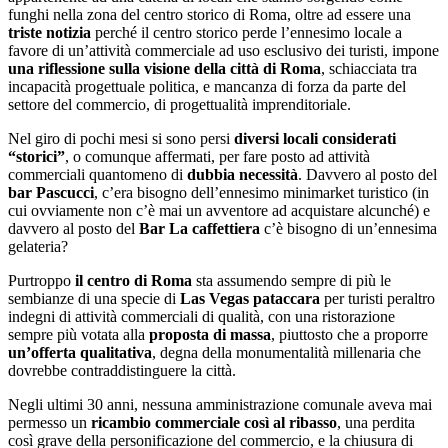
funghi nella zona del centro storico di Roma, oltre ad essere una
triste notizia
perché il centro storico perde l’ennesimo locale a
favore di un’attività commerciale ad uso esclusivo dei turisti, impone
una riflessione sulla visione della città di Roma
, schiacciata tra
incapacità progettuale politica, e mancanza di forza da parte del
settore del commercio, di progettualità imprenditoriale.
Nel giro di pochi mesi si sono persi
diversi locali considerati
“storici”
, o comunque affermati, per fare posto ad attività
commerciali quantomeno di
dubbia necessità
. Davvero al posto del
bar Pascucci
, c’era bisogno dell’ennesimo minimarket turistico (in
cui ovviamente non c’è mai un avventore ad acquistare alcunché) e
davvero al posto del
Bar La caffettiera
c’è bisogno di un’ennesima
gelateria?
Purtroppo
il centro di Roma
sta assumendo sempre di più le
sembianze di una specie di
Las Vegas pataccara
per turisti peraltro
indegni di attività commerciali di qualità, con una ristorazione
sempre più votata alla
proposta di massa
, piuttosto che a proporre
un’offerta qualitativa
, degna della monumentalità millenaria che
dovrebbe contraddistinguere la città.
Negli ultimi 30 anni, nessuna amministrazione comunale aveva mai
permesso un
ricambio commerciale così al ribasso
, una perdita
così grave della personificazione del commercio, e la chiusura di