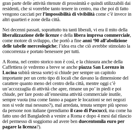
gran parte delle attività ritenute di prossimità e quindi utilizzabili dai
residenti, che si vorrebbe tanto tenere in centro, ma che poi di fatto
vengono cacciati per
l’impossibilità di vivibilità
come c’è invece in
altri quartieri e zone della città.
Nei decenni passati, soprattutto tra tanti liberali, vi era il mito della
liberalizzazione delle licenze
e della
libera impresa commerciale
,
come motore di sviluppo, che portò a fine
anni ‘90 all’abolizione
delle tabelle merceologiche
; l’idea era che ciò avrebbe stimolato la
concorrenza e portato benessere per tutti.
A Roma, nel centro storico non è così, e la chiusura anche della
Caffettiera (e vedremo a breve se anche
piazza San Lorenzo in
Lucina
subirà stessa sorte) si chiude per sempre un capitolo
importante per un certo tipo di locali che davano la dimensione del
carattere quanto meno del centro della città, mentre oggi c’è
un’accozzaglia di attività che apre, rimane un po’ in piedi e poi
chiude, per fare posto all’ennesima attività commerciale inutile,
sempre vuota (ma come fanno a pagare le locazioni se nei negozi
non si vede mai nessuno?), mal arredata, tenuta sempre più spesso
da persone non italiane (prendiamo
il caso di Pascucci
, ma come ha
fatto uno del Bangladesh a venire a Roma e dopo 4 mesi dal rilascio
del permesso di soggiorno ad avere ben
duecentomila euro per
pagare la licenza
?).