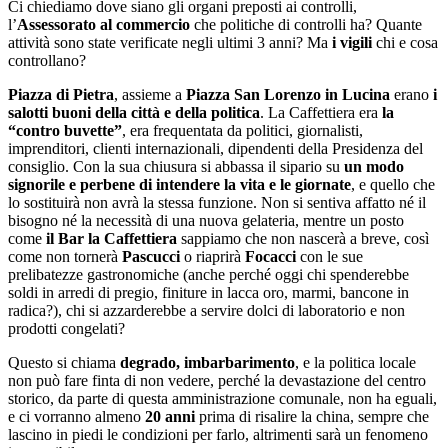
Ci chiediamo dove siano gli organi preposti ai controlli,
l’
Assessorato al commercio
che politiche di controlli ha? Quante
attività sono state verificate negli ultimi 3 anni? Ma
i vigili
chi e cosa
controllano?
Piazza di Pietra
, assieme a
Piazza San Lorenzo in Lucina
erano
i
salotti buoni della città e della politica
. La Caffettiera era
la
“contro buvette”
, era frequentata da politici, giornalisti,
imprenditori, clienti internazionali, dipendenti della Presidenza del
consiglio. Con la sua chiusura si abbassa il sipario su
un modo
signorile e perbene di intendere la vita e le giornate
, e quello che
lo sostituirà non avrà la stessa funzione. Non si sentiva affatto né il
bisogno né la necessità di una nuova gelateria, mentre un posto
come
il Bar la Caffettiera
sappiamo che non nascerà a breve, così
come non tornerà
Pascucci
o riaprirà
Focacci
con le sue
prelibatezze gastronomiche (anche perché oggi chi spenderebbe
soldi in arredi di pregio, finiture in lacca oro, marmi, bancone in
radica?), chi si azzarderebbe a servire dolci di laboratorio e non
prodotti congelati?
Questo si chiama
degrado, imbarbarimento
, e la politica locale
non può fare finta di non vedere, perché la devastazione del centro
storico, da parte di questa amministrazione comunale, non ha eguali,
e ci vorranno almeno
20 anni
prima di risalire la china, sempre che
lascino in piedi le condizioni per farlo, altrimenti sarà un fenomeno