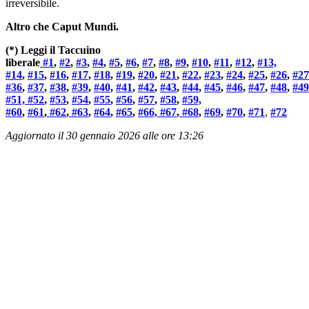
irreversibile.
Altro che Caput Mundi.
(*) Leggi il Taccuino
liberale
#1
,
#2
,
#3
,
#4
,
#5
,
#6
,
#7
,
#8
,
#9
,
#10
,
#11
,
#12
,
#13,
#14
,
#15
,
#16
,
#17
,
#18
,
#19
,
#20
,
#21
,
#22
,
#23
,
#24
,
#25
,
#26
,
#27
#36
,
#37
,
#38
,
#39
,
#40
,
#41
,
#42
,
#43
,
#44
,
#45
,
#46
,
#47
,
#48
,
#49
#51, #52
,
#53
,
#54
,
#55
,
#56
,
#57
,
#58
,
#59,
#60
,
#61
,
#62
,
#63
,
#64
,
#65
,
#66, #67
,
#68
,
#69
,
#70
,
#71
,
#72
Aggiornato il 30 gennaio 2026 alle ore 13:26