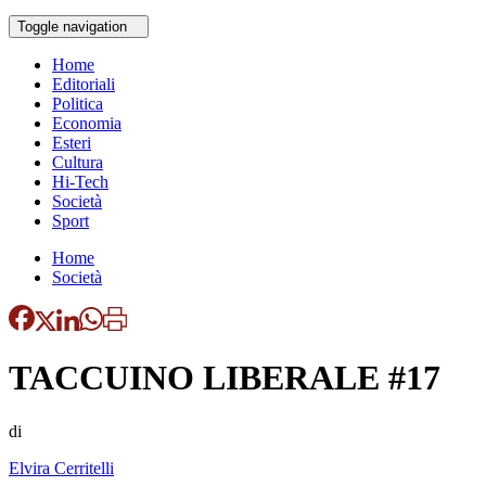
Toggle navigation
Home
Editoriali
Politica
Economia
Esteri
Cultura
Hi-Tech
Società
Sport
Home
Società
TACCUINO LIBERALE #17
di
Elvira Cerritelli