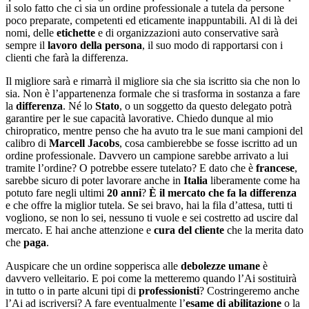
il solo fatto che ci sia un ordine professionale a tutela da persone
poco preparate, competenti ed eticamente inappuntabili. Al di là dei
nomi, delle
etichette
e di organizzazioni auto conservative sarà
sempre il
lavoro della persona
, il suo modo di rapportarsi con i
clienti che farà la differenza.
Il migliore sarà e rimarrà il migliore sia che sia iscritto sia che non lo
sia. Non è l’appartenenza formale che si trasforma in sostanza a fare
la
differenza
. Né lo
Stato
, o un soggetto da questo delegato potrà
garantire per le sue capacità lavorative. Chiedo dunque al mio
chiropratico, mentre penso che ha avuto tra le sue mani campioni del
calibro di
Marcell Jacobs
, cosa cambierebbe se fosse iscritto ad un
ordine professionale. Davvero un campione sarebbe arrivato a lui
tramite l’ordine? O potrebbe essere tutelato? E dato che è
francese
,
sarebbe sicuro di poter lavorare anche in
Italia
liberamente come ha
potuto fare negli ultimi
20 anni
?
È il mercato che fa la differenza
e che offre la miglior tutela. Se sei bravo, hai la fila d’attesa, tutti ti
vogliono, se non lo sei, nessuno ti vuole e sei costretto ad uscire dal
mercato. E hai anche attenzione e
cura del cliente
che la merita dato
che
paga
.
Auspicare che un ordine sopperisca alle
debolezze umane
è
davvero velleitario. E poi come la metteremo quando l’Ai sostituirà
in tutto o in parte alcuni tipi di
professionisti
? Costringeremo anche
l’Ai ad iscriversi? A fare eventualmente l’
esame di abilitazione
o la