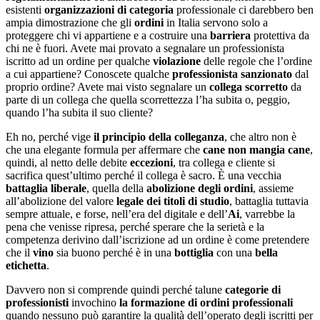
esistenti
organizzazioni
di
categoria
professionale ci darebbero ben
ampia dimostrazione che gli
ordini
in Italia servono solo a
proteggere chi vi appartiene e a costruire una
barriera
protettiva da
chi ne è fuori. Avete mai provato a segnalare un professionista
iscritto ad un ordine per qualche
violazione
delle regole che l’ordine
a cui appartiene? Conoscete qualche
professionista sanzionato
dal
proprio ordine? Avete mai visto segnalare un
collega scorretto
da
parte di un collega che quella scorrettezza l’ha subita o, peggio,
quando l’ha subita il suo cliente?
Eh no, perché vige
il principio della colleganza
, che altro non è
che una elegante formula per affermare che
cane non mangia cane
,
quindi, al netto delle debite
eccezioni
, tra collega e cliente si
sacrifica quest’ultimo perché il collega è sacro. È una vecchia
battaglia liberale
, quella della
abolizione degli ordini
, assieme
all’abolizione del valore
legale dei titoli di studio
, battaglia tuttavia
sempre attuale, e forse, nell’era del digitale e dell’
Ai
, varrebbe la
pena che venisse ripresa, perché sperare che la serietà e la
competenza derivino dall’iscrizione ad un ordine è come pretendere
che il
vino
sia buono perché è in una
bottiglia
con una
bella
etichetta
.
Davvero non si comprende quindi perché talune
categorie di
professionisti
invochino
la formazione di ordini professionali
quando nessuno può garantire la qualità dell’operato degli iscritti per