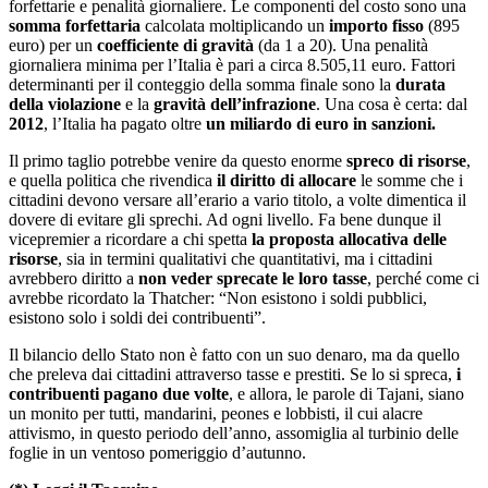
forfettarie e penalità giornaliere. Le componenti del costo sono una
somma forfettaria
calcolata moltiplicando un
importo fisso
(895
euro) per un
coefficiente di gravità
(da 1 a 20). Una penalità
giornaliera minima per l’Italia è pari a circa 8.505,11 euro. Fattori
determinanti per il conteggio della somma finale sono la
durata
della violazione
e la
gravità dell’infrazione
. Una cosa è certa: dal
2012
, l’Italia ha pagato oltre
un miliardo di euro in sanzioni.
Il primo taglio potrebbe venire da questo enorme
spreco di risorse
,
e quella politica che rivendica
il diritto di allocare
le somme che i
cittadini devono versare all’erario a vario titolo, a volte dimentica il
dovere di evitare gli sprechi. Ad ogni livello. Fa bene dunque il
vicepremier a ricordare a chi spetta
la proposta allocativa delle
risorse
, sia in termini qualitativi che quantitativi, ma i cittadini
avrebbero diritto a
non veder sprecate le loro tasse
, perché come ci
avrebbe ricordato la Thatcher: “Non esistono i soldi pubblici,
esistono solo i soldi dei contribuenti”.
Il bilancio dello Stato non è fatto con un suo denaro, ma da quello
che preleva dai cittadini attraverso tasse e prestiti. Se lo si spreca,
i
contribuenti pagano due volte
, e allora, le parole di Tajani, siano
un monito per tutti, mandarini, peones e lobbisti, il cui alacre
attivismo, in questo periodo dell’anno, assomiglia al turbinio delle
foglie in un ventoso pomeriggio d’autunno.