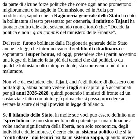
da parte di alcune forze politiche che come ogni anno promettono
miglioramenti o battaglie in Commissione ed in Aula per
modificarla, saputo che la
Ragioneria generale dello Stato
ha dato
la bollinatura al testo presentato per ottenerla, il
ministro Tajani
ha
tuonato contro tale atto, sostenendo (non a torto) che: “Decide la
politica e non i
gran commis
del ministero delle Finanze”.
Del resto, furono bollinate dalla Ragioneria generale dello Stato
anche le leggi che introducevano il
reddito di cittadinanza
e
soprattutto il
super bonus
, ed oggi, pretendere che i partiti accettino
una legge di bilancio fatta più dai tecnici che dai politici, o da
qualche lobbista molto intraprendente, sta smuovendo più di un
malumore.
Non vi è da escludere che Tajani, anch’egli titolare di dicastero con
portafoglio, abbia potuto vedere
i tagli
sui capitoli già accantonati
per gli
anni 2026-2028
, quindi ponendo i ministri di fronte ad un
sostanziale fatto compiuto, già prima che si possa procedere ad
evitare la scure dei tagli previsti in legge di bilancio.
Se
il bilancio dello Stato
, in molte sue voci può essere definito uno
“sprechificio”
e uno strumento molto potente per una riduzione a
volte anche significativa della libertà, non solo economica, degli
individui e delle imprese, è certo che un
sistema politico
che si fa
“controllare” dai tecnici
risulta un
sistema zoppo
, quando invece