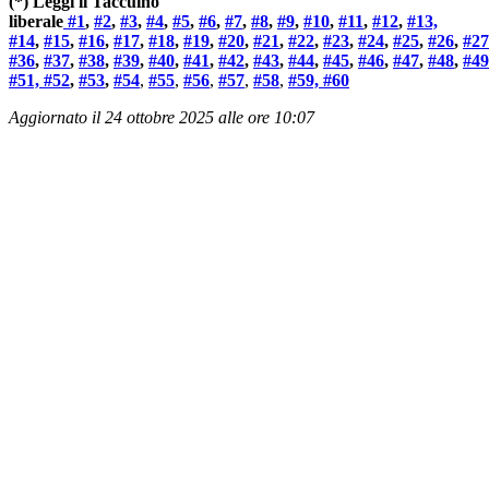
(*) Leggi il Taccuino
liberale
#1
,
#2
,
#3
,
#4
,
#5
,
#6
,
#7
,
#8
,
#9
,
#10
,
#11
,
#12
,
#13,
#14
,
#15
,
#16
,
#17
,
#18
,
#19
,
#20
,
#21
,
#22
,
#23
,
#24
,
#25
,
#26
,
#27
#36
,
#37
,
#38
,
#39
,
#40
,
#41
,
#42
,
#43
,
#44
,
#45
,
#46
,
#47
,
#48
,
#49
#51, #52
,
#53
,
#54
,
#55
,
#56
,
#57
,
#58
,
#59, #60
Aggiornato il 24 ottobre 2025 alle ore 10:07