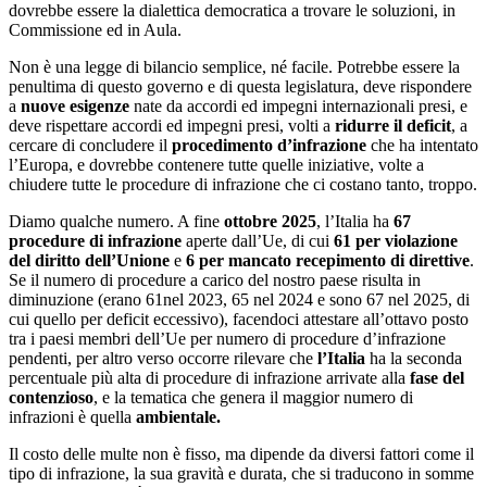
dovrebbe essere la dialettica democratica a trovare le soluzioni, in
Commissione ed in Aula.
Non è una legge di bilancio semplice, né facile. Potrebbe essere la
penultima di questo governo e di questa legislatura, deve rispondere
a
nuove esigenze
nate da accordi ed impegni internazionali presi, e
deve rispettare accordi ed impegni presi, volti a
ridurre il deficit
, a
cercare di concludere il
procedimento d’infrazione
che ha intentato
l’Europa, e dovrebbe contenere tutte quelle iniziative, volte a
chiudere tutte le procedure di infrazione che ci costano tanto, troppo.
Diamo qualche numero. A fine
ottobre 2025
, l’Italia ha
67
procedure di infrazione
aperte dall’Ue, di cui
61 per violazione
del diritto dell’Unione
e
6 per mancato recepimento di direttive
.
Se il numero di procedure a carico del nostro paese risulta in
diminuzione (erano 61nel 2023, 65 nel 2024 e sono 67 nel 2025, di
cui quello per deficit eccessivo), facendoci attestare all’ottavo posto
tra i paesi membri dell’Ue per numero di procedure d’infrazione
pendenti, per altro verso occorre rilevare che
l’Italia
ha la seconda
percentuale più alta di procedure di infrazione arrivate alla
fase del
contenzioso
, e la tematica che genera il maggior numero di
infrazioni è quella
ambientale.
Il costo delle multe non è fisso, ma dipende da diversi fattori come il
tipo di infrazione, la sua gravità e durata, che si traducono in somme