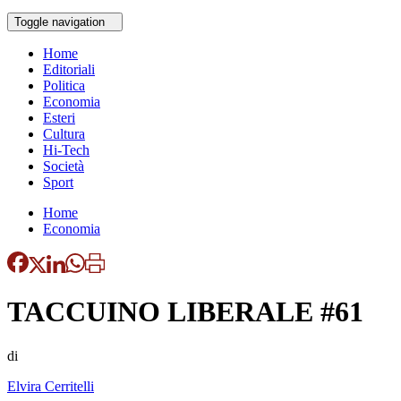
Toggle navigation
Home
Editoriali
Politica
Economia
Esteri
Cultura
Hi-Tech
Società
Sport
Home
Economia
TACCUINO LIBERALE #61
di
Elvira Cerritelli