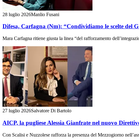
28 luglio 2026
Manlio Fusani
Difesa, Carfagna (Nm): “Condividiamo le scelte del 
Mara Carfagna ritiene giusta la linea “del rafforzamento dell’integrazi
27 luglio 2026
Salvatore Di Bartolo
AICP, la pugliese Alessia Gianfrate nel nuovo Diretti
Con Scalisi e Nuzzolese rafforza la presenza del Mezzogiorno nell’as