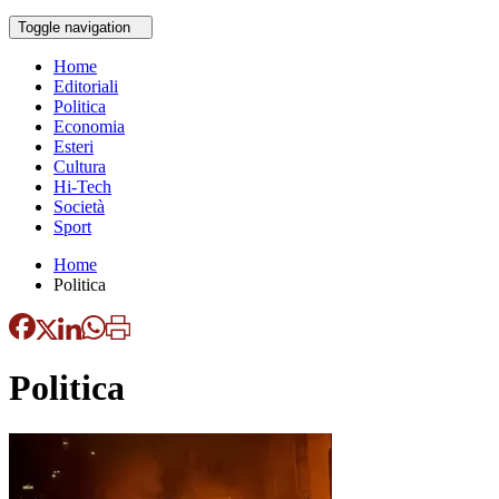
Toggle navigation
Home
Editoriali
Politica
Economia
Esteri
Cultura
Hi-Tech
Società
Sport
Home
Politica
Politica