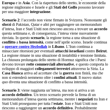
Europa
e in
Asia
. Con la riapertura dello stretto, le economie della
regione migliorano e Israele e gli
Stati del Golfo
possono lavorare
per una maggiore
integrazione
.
Scenario 2
: l’accordo non viene firmato in Svizzera. Nonostante gli
sforzi
di Pakistan, Qatar e altri per raggiungere un memorandum
d’intesa, Iran e Stati Uniti non riescono ancora a trovare un
accordo
questa settimana e, di conseguenza, l’intesa viene nuovamente
rinviata. In questo
scenario
, la regione torna a una situazione di
conflitto
a
bassa intensità
, come nell’aprile scorso. Israele continua
a
operare contro Hezbollah
in
Libano
. L’Iran continua a
minacciare ritorsioni per eventuali
attacchi israeliani
contro
Beirut
.
La regione rimane in una situazione di instabilità e tensione limitata.
La chiusura prolungata dello stretto di Hormuz significa che i Paesi
devono trovare
rotte
commerciali alternative
, e questo comporta lo
sviluppo di maggiori
collegamenti terrestri
attraverso la Siria. La
Casa Bianca
arriva ad accettare che la
guerra
non finirà, ma che
non si estenderà nemmeno oltre i
confini attuali
. Il nuovo
status
quo
diventa una situazione di conflitto a bassa intensità.
Scenario 3
: viene raggiunta un’intesa, ma non si arriva a un
accordo definitivo
. Un terzo scenario prevede la firma di un
memorandum d’intesa questa settimana, mentre i
negoziati
tra Iran e
Stati Uniti proseguono per tutta l’
estate
. Iran e Stati Uniti non
riescono a raggiungere un
accordo definitivo
. Probabilmente