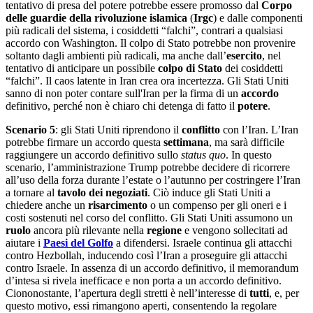
tentativo di presa del potere potrebbe essere promosso dal
Corpo
delle guardie della rivoluzione islamica
(
Irgc
) e dalle componenti
più radicali del sistema, i cosiddetti “falchi”, contrari a qualsiasi
accordo con Washington. Il colpo di Stato potrebbe non provenire
soltanto dagli ambienti più radicali, ma anche dall’
esercito
, nel
tentativo di anticipare un possibile
colpo di Stato
dei cosiddetti
“falchi”. Il caos latente in Iran crea ora incertezza. Gli Stati Uniti
sanno di non poter contare sull'Iran per la firma di un
accordo
definitivo, perché non è chiaro chi detenga di fatto il
potere
.
Scenario 5
: gli Stati Uniti riprendono il
conflitto
con l’Iran. L’Iran
potrebbe firmare un accordo questa
settimana
, ma sarà difficile
raggiungere un accordo definitivo sullo
status quo
. In questo
scenario, l’amministrazione Trump potrebbe decidere di ricorrere
all’uso della forza durante l’estate o l’autunno per costringere l’Iran
a tornare al
tavolo dei negoziati
. Ciò induce gli Stati Uniti a
chiedere anche un
risarcimento
o un compenso per gli oneri e i
costi sostenuti nel corso del conflitto. Gli Stati Uniti assumono un
ruolo
ancora più rilevante nella
regione
e vengono sollecitati ad
aiutare i
Paesi del Golfo
a difendersi. Israele continua gli attacchi
contro Hezbollah, inducendo così l’Iran a proseguire gli attacchi
contro Israele. In assenza di un accordo definitivo, il memorandum
d’intesa si rivela inefficace e non porta a un accordo definitivo.
Ciononostante, l’apertura degli stretti è nell’interesse di
tutti
, e, per
questo motivo, essi rimangono aperti, consentendo la regolare