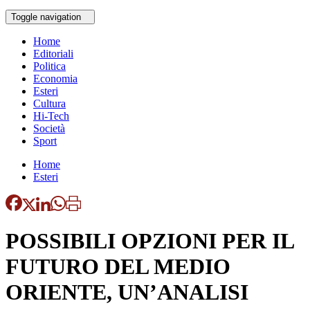
Toggle navigation
Home
Editoriali
Politica
Economia
Esteri
Cultura
Hi-Tech
Società
Sport
Home
Esteri
POSSIBILI OPZIONI PER IL
FUTURO DEL MEDIO
ORIENTE, UN’ANALISI