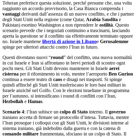
Teheran preferisce questa soluzione, perché presume che, una volta
raggiunto un accordo provvisorio, la Casa Bianca comprenda i
vantaggi
derivanti dall’assenza di un nuovo conflitto, e che i partner
degli Stati Uniti nella regione (come Qatar,
Arabia Saudita
e
Pakistan) esortino Washington a non riprendere le
ostilità
. Questo
scenario prevede che i negoziati continuino a trascinarsi, lasciando
aperta la questione se il conflitto sia effettivamente terminato oppure
no. Israele mantiene
libertà di azione in Libano
e
Gerusalemme
spinge per ulteriori attacchi contro l’Iran in futuro.
Questi diventano nuovi “
round
” del conflitto, una nuova normalità
in cui Israele e Iran si affrontano in brevi periodi di scontro ogni
pochi mesi. Gli Stati Uniti devono mantenere in Israele
aerei
cisterna
per il rifornimento in volo, mentre l’aeroporto
Ben Gurion
continua a essere teatro di
caos
e disagi nei trasporti. Si spinge
quindi affinché gli Stati Uniti trasferiscano le loro basi militari in
Israele anziché nel Golfo. Con le elezioni israeliane in programma
per l’autunno, si intensificano i round di conflitti con l’Iran,
Hezbollah
e
Hamas
.
Scenario
4
: l’Iran subisce un
colpo di
Stato
interno. Il
governo
iraniano accetta di firmare un protocollo d’intesa. Tuttavia, mentre
l’Iran prosegue i colloqui con gli Stati Uniti, le divisioni interne al
sistema iraniano, già indebolito dalla guerra e con la catena di
comando militare
frammentata, sfociano in un colpo di Stato. Il