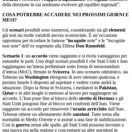
della direzione in cui sembrano evolvere gli equilibri regionali”.
COSA POTREBBE ACCADERE NEI PROSSIMI GIORNI E
MESI?
Gli
scenari
possibili sono numerosi, considerando sia gli
elementi
già noti sia molte variabili ancora sconosciute. È un’occasione
opportuna per ricordare le famose “
incognite
note” e le “incognite
non note” dell’ex segretario alla Difesa
Don Rumsfeld
.
Scenario 1
: un
accordo
viene raggiunto e si rivela vantaggioso per
entrambe le parti. Uno degli scenari possibili è che Stati Uniti e Iran
raggiungano un’intesa preliminare sotto forma di memorandum
d’intesa (MoU), firmato in
Svizzera
. In uno scenario ottimistico, sia
Teheran sia
Washington
ritengono di aver ottenuto qualcosa, e
persino Israele è disposto ad aspettare e vedere come andrà la
situazione. Dopo la firma in Svizzera, i mediatori in
Pakistan
,
Qatar
e in altri luoghi si mettono al lavoro per raggiungere un
accordo. L’Iran pone fine al blocco dello
stretto di Hormuz
e gli
Stati Uniti pongono fine al blocco nei confronti dell’Iran. Viene
raggiunto un accordo per rimuovere l’
uranio arricchito
dall’Iran.
Teheran ottiene un allentamento delle
sanzioni
. Tutto torna alla
normalità in Medio Oriente e si assiste a una fase di stabilizzazione.
Con la
guerra
ormai alle spalle, gli Stati Uniti possono lavorare a
una nuova era nella regione e concentrarsi su altre questioni in