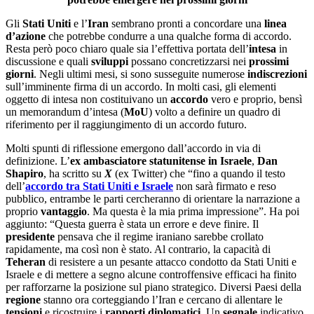
Gli
Stati Uniti
e l’
Iran
sembrano pronti a concordare una
linea
d’azione
che potrebbe condurre a una qualche forma di accordo.
Resta però poco chiaro quale sia l’effettiva portata dell’
intesa
in
discussione e quali
sviluppi
possano concretizzarsi nei
prossimi
giorni
. Negli ultimi mesi, si sono susseguite numerose
indiscrezioni
sull’imminente firma di un accordo. In molti casi, gli elementi
oggetto di intesa non costituivano un
accordo
vero e proprio, bensì
un memorandum d’intesa (
MoU
) volto a definire un quadro di
riferimento per il raggiungimento di un accordo futuro.
Molti spunti di riflessione emergono dall’accordo in via di
definizione. L’
ex ambasciatore statunitense in Israele
,
Dan
Shapiro
, ha scritto su
X
(ex Twitter) che “fino a quando il testo
dell’
accordo tra Stati Uniti e Israele
non sarà firmato e reso
pubblico, entrambe le parti cercheranno di orientare la narrazione a
proprio
vantaggio
. Ma questa è la mia prima impressione”. Ha poi
aggiunto: “Questa guerra è stata un errore e deve finire. Il
presidente
pensava che il regime iraniano sarebbe crollato
rapidamente, ma così non è stato. Al contrario, la capacità di
Teheran
di resistere a un pesante attacco condotto da Stati Uniti e
Israele e di mettere a segno alcune controffensive efficaci ha finito
per rafforzarne la posizione sul piano strategico. Diversi Paesi della
regione
stanno ora corteggiando l’Iran e cercano di allentare le
tensioni
e ricostruire i
rapporti
diplomatici
. Un
segnale
indicativo