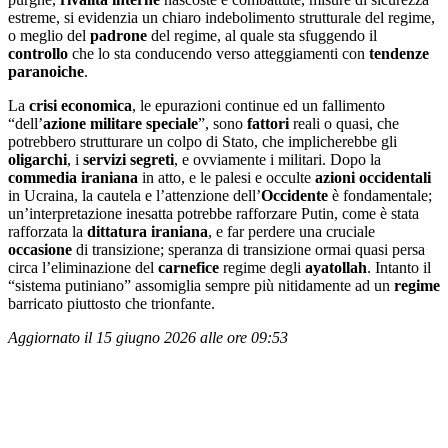
estreme, si evidenzia un chiaro indebolimento strutturale del regime,
o meglio del
padrone
del regime, al quale sta sfuggendo il
controllo
che lo sta conducendo verso atteggiamenti con
tendenze
paranoiche
.
La
crisi economica
, le epurazioni continue ed un fallimento
“dell’
azione militare speciale
”, sono
fattori
reali o quasi, che
potrebbero strutturare un colpo di Stato, che implicherebbe gli
oligarchi
, i
servizi segreti
, e ovviamente i militari. Dopo la
commedia iraniana
in atto, e le palesi e occulte
azioni occidentali
in Ucraina, la cautela e l’attenzione dell’
Occidente
è fondamentale;
un’interpretazione inesatta potrebbe rafforzare Putin, come è stata
rafforzata la
dittatura iraniana
, e far perdere una cruciale
occasione
di transizione; speranza di transizione ormai quasi persa
circa l’eliminazione del
carnefice
regime degli
ayatollah
. Intanto il
“sistema putiniano” assomiglia sempre più nitidamente ad un
regime
barricato piuttosto che trionfante.
Aggiornato il 15 giugno 2026 alle ore 09:53