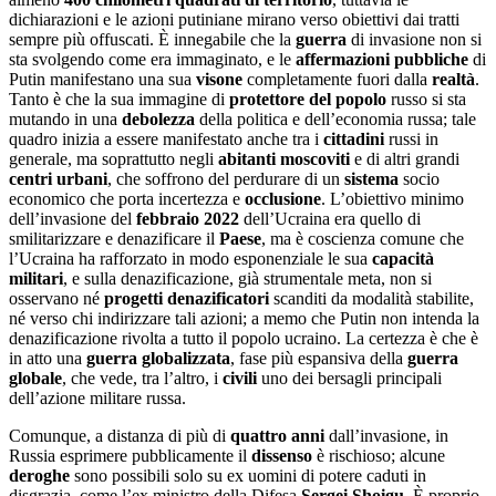
dichiarazioni e le azioni putiniane mirano verso obiettivi dai tratti
sempre più offuscati. È innegabile che la
guerra
di invasione non si
sta svolgendo come era immaginato, e le
affermazioni pubbliche
di
Putin manifestano una sua
visone
completamente fuori dalla
realt
à
.
Tanto è che la sua immagine di
protettore del popolo
russo si sta
mutando in una
debolezza
della politica e dell’economia russa; tale
quadro inizia a essere manifestato anche tra i
cittadini
russi in
generale, ma soprattutto negli
abitanti
moscoviti
e di altri grandi
centri urbani
, che soffrono del perdurare di un
sistema
socio
economico che porta incertezza e
occlusione
. L’obiettivo minimo
dell’invasione del
febbraio 2022
dell’Ucraina era quello di
smilitarizzare e denazificare il
Paese
, ma è coscienza comune che
l’Ucraina ha rafforzato in modo esponenziale le sua
capacità
militari
, e sulla denazificazione, già strumentale meta, non si
osservano né
progetti denazificatori
scanditi da modalità stabilite,
né verso chi indirizzare tali azioni; a memo che Putin non intenda la
denazificazione rivolta a tutto il popolo ucraino. La certezza è che è
in atto una
guerra globalizzata
, fase più espansiva della
guerra
globale
, che vede, tra l’altro, i
civili
uno dei bersagli principali
dell’azione militare russa.
Comunque, a distanza di più di
quattro anni
dall’invasione, in
Russia esprimere pubblicamente il
dissenso
è rischioso; alcune
deroghe
sono possibili solo su ex uomini di potere caduti in
disgrazia, come l’ex ministro della Difesa
Sergei Shoigu
. È proprio