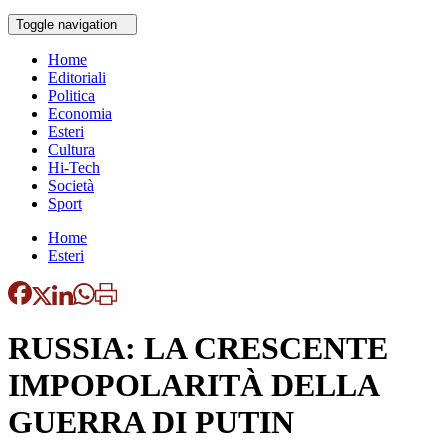
Toggle navigation
Home
Editoriali
Politica
Economia
Esteri
Cultura
Hi-Tech
Società
Sport
Home
Esteri
RUSSIA: LA CRESCENTE
IMPOPOLARITÀ DELLA
GUERRA DI PUTIN