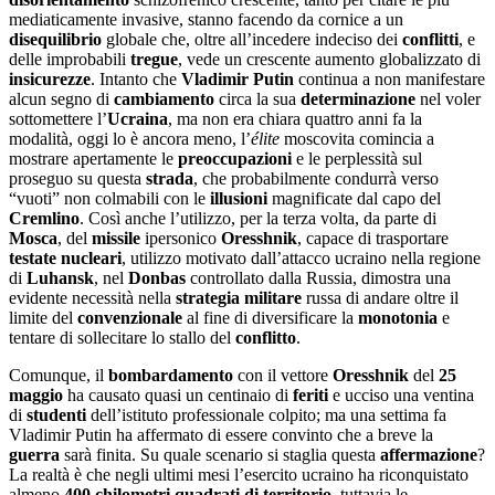
mediaticamente invasive, stanno facendo da cornice a un
disequilibrio
globale che, oltre all’incedere indeciso dei
conflitti
, e
delle improbabili
tregue
, vede un crescente aumento globalizzato di
insicurezze
. Intanto che
Vladimir Putin
continua a non manifestare
alcun segno di
cambiamento
circa la sua
determinazione
nel voler
sottomettere l’
Ucraina
, ma non era chiara quattro anni fa la
modalità, oggi lo è ancora meno, l’
é
lite
moscovita comincia a
mostrare apertamente le
preoccupazioni
e le perplessità sul
proseguo su questa
strada
, che probabilmente condurrà verso
“vuoti” non colmabili con le
illusioni
magnificate dal capo del
Cremlino
. Così anche l’utilizzo, per la terza volta, da parte di
Mosca
, del
missile
ipersonico
Oresshnik
, capace di trasportare
testate nucleari
, utilizzo motivato dall’attacco ucraino nella regione
di
Luhansk
, nel
Donbas
controllato dalla Russia, dimostra una
evidente necessità nella
strategia
militare
russa di andare oltre il
limite del
convenzionale
al fine di diversificare la
monotonia
e
tentare di sollecitare lo stallo del
conflitto
.
Comunque, il
bombardamento
con il vettore
Oresshnik
del
25
maggio
ha causato quasi un centinaio di
feriti
e ucciso una ventina
di
studenti
dell’istituto professionale colpito; ma una settima fa
Vladimir Putin ha affermato di essere convinto che a breve la
guerra
sarà finita. Su quale scenario si staglia questa
affermazione
?
La realtà è che negli ultimi mesi l’esercito ucraino ha riconquistato
almeno
400 chilometri quadrati di territorio
, tuttavia le