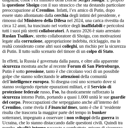
la
questione Shoigu
con il suo strascico che sta destando particolare
preoccupazione al
Cremlino
. Infatti, l’ex amico di Putin, dopo
essere stato allontanato dalla
cerchia
degli intimi del presidente, e
rimosso dal
Ministero della Difesa
nel 2024, una carica rivestita da
circa 12 anni, ha trascinato nel vortice degli
inaffidabili
e pericolosi
tutti i suoi più stretti
collaboratori
. A marzo 2026 è stato arrestato
Ruslan Tsalikov
, stretto collaboratore di Shoigu, con motivazioni
legate alla
corruzione
, appropriazione indebita, riciclaggio, ma in
realtà considerato come altri suoi
colleghi
, un rischio per la sicurezza
di Putin. Il tutto sullo scenario del timore di un
colpo di Stato
.
In effetti, la Russia è governata dalla paura, e oltre alla apparente
sicurezza
mostrata anche al recente
Forum di San Pietroburgo
,
Putin è sotto
pressione
, tanto è che circolano voci di un possibile
golpe che stanno sollecitando le
attenzioni
della comunità
dell’
intelligence europea
. Si disegna così uno scenario dove si
stanno svolgendo ripetute epurazioni militari, e il
Servizio di
protezione federale
russo,
Fso
, ha drasticamente rafforzato la
sicurezza
intorno Putin, portando a quasi 1.000 unità le sue
guardie
del corpo
. Preoccupazioni che serpeggiano anche all’interno del
Cremlino
, come rivela il
Financial
times
, tanto è che il ‘residente
risulta che trascorra la maggior parte del tempo in
bunker
sotterranei, impegnato a osservare i
non sviluppi
della
guerra
in
Ucraina, che lo stanno distaccando dalle questioni civili. Quindi tra
purghe,
rivalità
interne
nascoste e combattute, misure di sicurezza