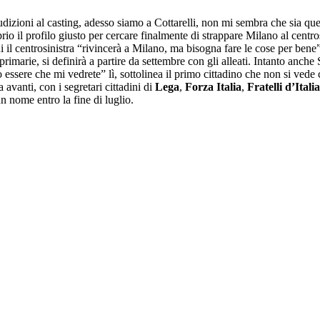
udizioni al casting, adesso siamo a Cottarelli, non mi sembra che sia 
rio il profilo giusto per cercare finalmente di strappare Milano al centro
 centrosinistra “rivincerà a Milano, ma bisogna fare le cose per bene”. 
 primarie, si definirà a partire da settembre con gli alleati. Intanto anc
ò essere che mi vedrete” lì, sottolinea il primo cittadino che non si ve
a avanti, con i segretari cittadini di
Lega
,
Forza Italia
,
Fratelli d’Italia
 un nome entro la fine di luglio.