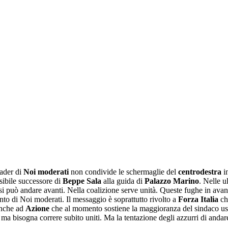
leader di
Noi moderati
non condivide le schermaglie del
centrodestra
in
sibile successore di
Beppe Sala
alla guida di
Palazzo Marino
. Nelle u
si può andare avanti. Nella coalizione serve unità. Queste fughe in avan
vento di Noi moderati. Il messaggio è soprattutto rivolto a
Forza Italia
che
 anche ad
Azione
che al momento sostiene la maggioranza del sindaco usc
ma bisogna correre subito uniti. Ma la tentazione degli azzurri di andar