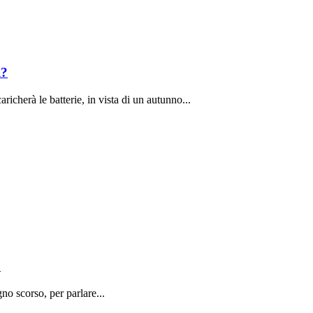
i?
richerà le batterie, in vista di un autunno...
o
o scorso, per parlare...