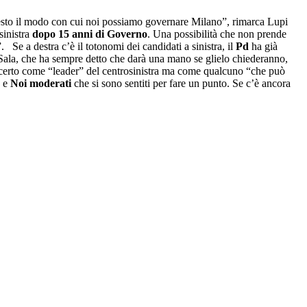
questo il modo con cui noi possiamo governare Milano”, rimarca Lupi
sinistra
dopo 15 anni di Governo
. Una possibilità che non prende
Se a destra c’è il totonomi dei candidati a sinistra, il
Pd
ha già
he Sala, che ha sempre detto che darà una mano se glielo chiederanno,
de certo come “leader” del centrosinistra ma come qualcuno “che può
e
Noi moderati
che si sono sentiti per fare un punto. Se c’è ancora