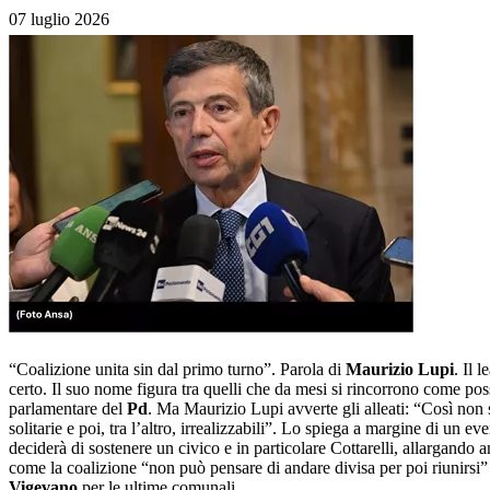
07 luglio 2026
“Coalizione unita sin dal primo turno”. Parola di
Maurizio Lupi
. Il 
certo. Il suo nome figura tra quelli che da mesi si rincorrono come pos
parlamentare del
Pd
. Ma Maurizio Lupi avverte gli alleati: “Così non 
solitarie e poi, tra l’altro, irrealizzabili”. Lo spiega a margine di un e
deciderà di sostenere un civico e in particolare Cottarelli, allargando
come la coalizione “non può pensare di andare divisa per poi riunirsi” 
Vigevano
per le ultime comunali.