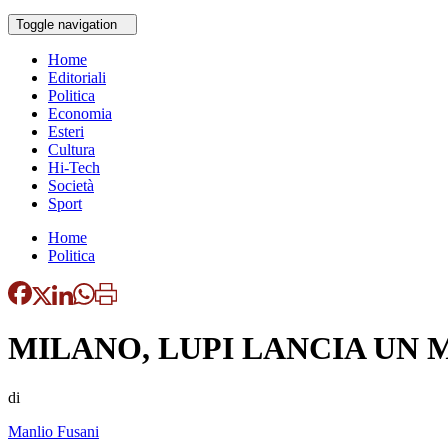
Toggle navigation
Home
Editoriali
Politica
Economia
Esteri
Cultura
Hi-Tech
Società
Sport
Home
Politica
MILANO, LUPI LANCIA UN 
di
Manlio Fusani