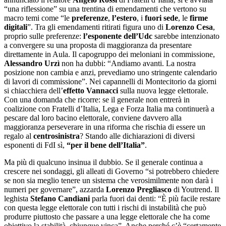
“una riflessione” su una trentina di emendamenti che vertono su
macro temi come “le
preferenze
,
l’estero
, i
fuori
sede
, le
firme
digitali
”. Tra gli emendamenti ritirati figura uno di
Lorenzo Cesa
,
proprio sulle preferenze:
l’esponente dell’Udc
sarebbe intenzionato
a convergere su una proposta di maggioranza da presentare
direttamente in Aula. Il capogruppo dei meloniani in commissione,
Alessandro Urzì
non ha dubbi: “Andiamo avanti. La nostra
posizione non cambia e anzi, prevediamo uno stringente calendario
di lavori di commissione”. Nei capannelli di Montecitorio da giorni
si chiacchiera dell’
effetto Vannacci
sulla nuova legge elettorale.
Con una domanda che ricorre: se il generale non entrerà in
coalizione con Fratelli d’Italia, Lega e Forza Italia ma continuerà a
pescare dal loro bacino elettorale, conviene davvero alla
maggioranza perseverare in una riforma che rischia di essere un
regalo al
centrosinistra
? Stando alle dichiarazioni di diversi
esponenti di FdI sì,
“per il bene dell’Italia”
.
Ma più di qualcuno insinua il dubbio. Se il generale continua a
crescere nei sondaggi, gli alleati di Governo “si potrebbero chiedere
se non sia meglio tenere un sistema che verosimilmente non darà i
numeri per governare”, azzarda
Lorenzo
Pregliasco
di Youtrend. Il
leghista
Stefano Candiani
parla fuori dai denti: “È più facile restare
con questa legge elettorale con tutti i rischi di instabilità che può
produrre piuttosto che passare a una legge elettorale che ha come
obiettivo la stabilità, chiunque vinca”. Anche perché c’è “certamente