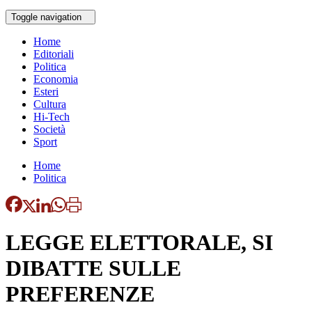
Toggle navigation
Home
Editoriali
Politica
Economia
Esteri
Cultura
Hi-Tech
Società
Sport
Home
Politica
LEGGE ELETTORALE, SI
DIBATTE SULLE
PREFERENZE