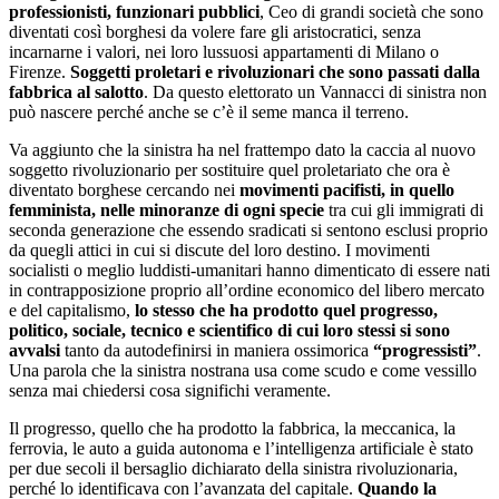
professionisti, funzionari pubblici
, Ceo di grandi società che sono
diventati così borghesi da volere fare gli aristocratici, senza
incarnarne i valori, nei loro lussuosi appartamenti di Milano o
Firenze.
Soggetti proletari e rivoluzionari che sono passati dalla
fabbrica al salotto
. Da questo elettorato un Vannacci di sinistra non
può nascere perché anche se c’è il seme manca il terreno.
Va aggiunto che la sinistra ha nel frattempo dato la caccia al nuovo
soggetto rivoluzionario per sostituire quel proletariato che ora è
diventato borghese cercando nei
movimenti pacifisti, in quello
femminista, nelle minoranze di ogni specie
tra cui gli immigrati di
seconda generazione che essendo sradicati si sentono esclusi proprio
da quegli attici in cui si discute del loro destino. I movimenti
socialisti o meglio luddisti-umanitari hanno dimenticato di essere nati
in contrapposizione proprio all’ordine economico del libero mercato
e del capitalismo,
lo stesso che ha prodotto quel progresso,
politico, sociale, tecnico e scientifico di cui loro stessi si sono
avvalsi
tanto da autodefinirsi in maniera ossimorica
“progressisti”
.
Una parola che la sinistra nostrana usa come scudo e come vessillo
senza mai chiedersi cosa significhi veramente.
Il progresso, quello che ha prodotto la fabbrica, la meccanica, la
ferrovia, le auto a guida autonoma e l’intelligenza artificiale è stato
per due secoli il bersaglio dichiarato della sinistra rivoluzionaria,
perché lo identificava con l’avanzata del capitale.
Quando la