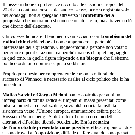
Il mezzo milione di preferenze raccolto alle elezioni europee del
2024 e la continua crescita del suo consenso, per ora registrata solo
nei sondaggi, non si spiegano attraverso
il contenuto della
proposta
, che ancora non si conosce nel dettaglio, ma attraverso ciò
che dicono dell'elettorato.
Chi volesse liquidare il fenomeno vannacciano con
lo snobismo del
radical chic
rischierebbe di non comprendere la parte più
interessante della questione. Cinquecentomila persone non votano
per errore o per distrazione ma perché qualcosa in quel linguaggio,
in quel tono, in quella figura
risponde a un bisogno
che il sistema
politico ordinario non riesce più a soddisfare.
Proprio per questo per comprendere le ragioni strutturali del
successo di Vannacci è necessario risalire al ciclo politico che lo ha
preceduto.
Matteo Salvini e Giorgia Meloni
hanno costruito per anni un
immaginario di rottura radicale: rimpatri di massa presentati come
misura immediata e realizzabile, sovranità monetaria, ostilità
sistematica verso l’Unione europea, ammirazione esibita per la
Russia di Putin e per gli Stati Uniti di Trump come modelli
alternativi all’ordine liberale occidentale. Era
la retorica
dell’improbabile presentata come possibile
: efficace quando i due
si sono trovati all’opposizione, difficile da fare quando sono passati