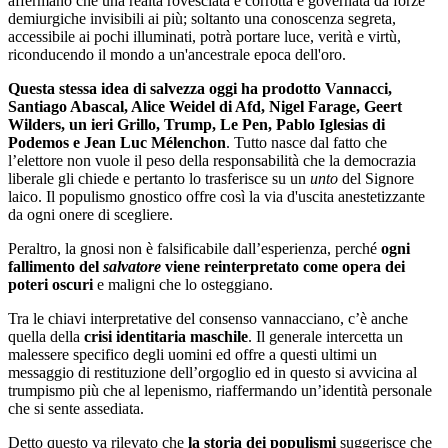
affermano che una realtà rovesciata e corrotta è governata da forze
demiurgiche invisibili ai più; soltanto una conoscenza segreta,
accessibile ai pochi illuminati, potrà portare luce, verità e virtù,
riconducendo il mondo a un'ancestrale epoca dell'oro.
Questa stessa idea di salvezza oggi ha prodotto Vannacci,
Santiago Abascal, Alice Weidel di Afd, Nigel Farage, Geert
Wilders, un ieri Grillo, Trump, Le Pen, Pablo Iglesias di
Podemos e Jean Luc Mélenchon
. Tutto nasce dal fatto che
l’elettore non vuole il peso della responsabilità che la democrazia
liberale gli chiede e pertanto lo trasferisce su un
unto
del Signore
laico. Il populismo gnostico offre così la via d'uscita anestetizzante
da ogni onere di scegliere.
Peraltro, la gnosi non è falsificabile dall’esperienza, perché
ogni
fallimento del
salvatore
viene reinterpretato come opera dei
poteri oscuri
e maligni che lo osteggiano.
Tra le chiavi interpretative del consenso vannacciano, c’è anche
quella della
crisi identitaria maschile
. Il generale intercetta un
malessere specifico degli uomini ed offre a questi ultimi un
messaggio di restituzione dell’orgoglio ed in questo si avvicina al
trumpismo più che al lepenismo, riaffermando un’identità personale
che si sente assediata.
Detto questo va rilevato che
la storia dei populismi
suggerisce che