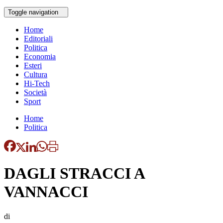
Toggle navigation
Home
Editoriali
Politica
Economia
Esteri
Cultura
Hi-Tech
Società
Sport
Home
Politica
DAGLI STRACCI A
VANNACCI
di