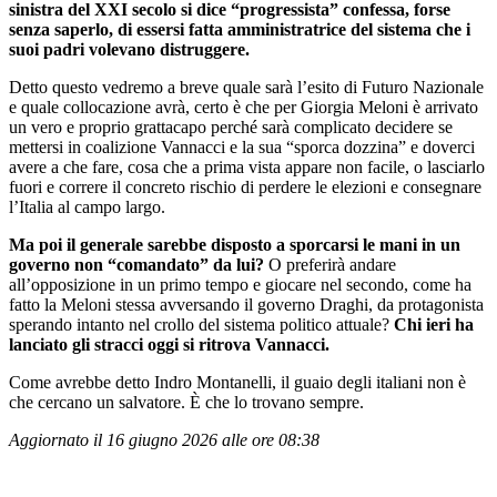
sinistra del XXI secolo si dice “progressista” confessa, forse
senza saperlo, di essersi fatta amministratrice del sistema che i
suoi padri volevano distruggere.
Detto questo vedremo a breve quale sarà l’esito di Futuro Nazionale
e quale collocazione avrà, certo è che per Giorgia Meloni è arrivato
un vero e proprio grattacapo perché sarà complicato decidere se
mettersi in coalizione Vannacci e la sua “sporca dozzina” e doverci
avere a che fare, cosa che a prima vista appare non facile, o lasciarlo
fuori e correre il concreto rischio di perdere le elezioni e consegnare
l’Italia al campo largo.
Ma poi il generale sarebbe disposto a sporcarsi le mani in un
governo non “comandato” da lui?
O preferirà andare
all’opposizione in un primo tempo e giocare nel secondo, come ha
fatto la Meloni stessa avversando il governo Draghi, da protagonista
sperando intanto nel crollo del sistema politico attuale?
Chi ieri ha
lanciato gli stracci oggi si ritrova Vannacci.
Come avrebbe detto Indro Montanelli, il guaio degli italiani non è
che cercano un salvatore. È che lo trovano sempre.
Aggiornato il 16 giugno 2026 alle ore 08:38