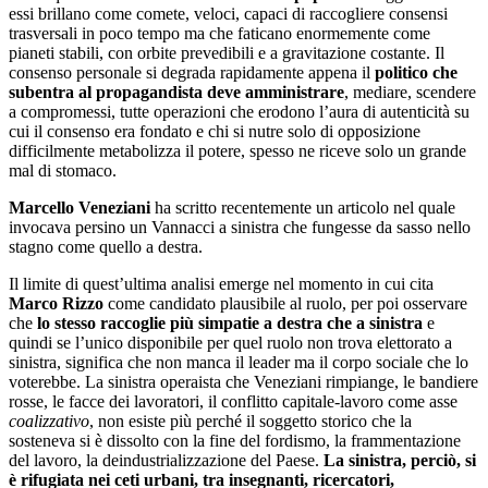
essi brillano come comete, veloci, capaci di raccogliere consensi
trasversali in poco tempo ma che faticano enormemente come
pianeti stabili, con orbite prevedibili e a gravitazione costante. Il
consenso personale si degrada rapidamente appena il
politico che
subentra al propagandista deve amministrare
, mediare, scendere
a compromessi, tutte operazioni che erodono l’aura di autenticità su
cui il consenso era fondato e chi si nutre solo di opposizione
difficilmente metabolizza il potere, spesso ne riceve solo un grande
mal di stomaco.
Marcello Veneziani
ha scritto recentemente un articolo nel quale
invocava persino un Vannacci a sinistra che fungesse da sasso nello
stagno come quello a destra.
Il limite di quest’ultima analisi emerge nel momento in cui cita
Marco Rizzo
come candidato plausibile al ruolo, per poi osservare
che
lo stesso raccoglie più simpatie a destra che a sinistra
e
quindi se l’unico disponibile per quel ruolo non trova elettorato a
sinistra, significa che non manca il leader ma il corpo sociale che lo
voterebbe. La sinistra operaista che Veneziani rimpiange, le bandiere
rosse, le facce dei lavoratori, il conflitto capitale-lavoro come asse
coalizzativo
, non esiste più perché il soggetto storico che la
sosteneva si è dissolto con la fine del fordismo, la frammentazione
del lavoro, la deindustrializzazione del Paese.
La sinistra, perciò, si
è rifugiata nei ceti urbani, tra insegnanti, ricercatori,