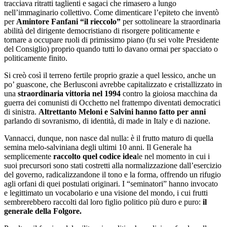
tracciava ritratti taglienti e sagaci che rimasero a lungo
nell’immaginario collettivo. Come dimenticare l’epiteto che inventò
per
Amintore Fanfani “il rieccolo”
per sottolineare la straordinaria
abilità del dirigente democristiano di risorgere politicamente e
tornare a occupare ruoli di primissimo piano (fu sei volte Presidente
del Consiglio) proprio quando tutti lo davano ormai per spacciato o
politicamente finito.
Si creò così il terreno fertile proprio grazie a quel lessico, anche un
po’ guascone, che Berlusconi avrebbe capitalizzato e cristallizzato in
una
straordinaria vittoria nel 1994
contro la gioiosa macchina da
guerra dei comunisti di Occhetto nel frattempo diventati democratici
di sinistra.
Altrettanto Meloni e Salvini hanno fatto per anni
parlando di sovranismo, di identità, di made in Italy e di nazione.
Vannacci, dunque, non nasce dal nulla: è il frutto maturo di quella
semina melo-salviniana degli ultimi 10 anni. Il Generale ha
semplicemente
raccolto quel codice idea
le nel momento in cui i
suoi precursori sono stati costretti alla normalizzazione dall’esercizio
del governo, radicalizzandone il tono e la forma, offrendo un rifugio
agli orfani di quei postulati originari. I “seminatori” hanno invocato
e legittimato un vocabolario e una visione del mondo, i cui frutti
sembrerebbero raccolti dal loro figlio politico più duro e puro:
il
generale della Folgore.