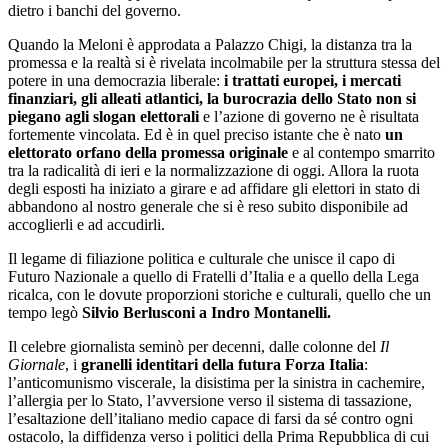
dietro i banchi del governo.
Quando la Meloni è approdata a Palazzo Chigi, la distanza tra la
promessa e la realtà si è rivelata incolmabile per la struttura stessa del
potere in una democrazia liberale:
i trattati europei, i mercati
finanziari, gli alleati atlantici, la burocrazia dello Stato non si
piegano agli slogan elettorali
e l’azione di governo ne è risultata
fortemente vincolata. Ed è in quel preciso istante che è nato
un
elettorato orfano della promessa originale
e al contempo smarrito
tra la radicalità di ieri e la normalizzazione di oggi. Allora la ruota
degli esposti ha iniziato a girare e ad affidare gli elettori in stato di
abbandono al nostro generale che si è reso subito disponibile ad
accoglierli e ad accudirli.
Il legame di filiazione politica e culturale che unisce il capo di
Futuro Nazionale a quello di Fratelli d’Italia e a quello della Lega
ricalca, con le dovute proporzioni storiche e culturali, quello che un
tempo legò
Silvio Berlusconi a Indro Montanelli.
Il celebre giornalista seminò per decenni, dalle colonne del
Il
Giornale
, i
granelli identitari della futura Forza Italia
:
l’anticomunismo viscerale, la disistima per la sinistra in cachemire,
l’allergia per lo Stato, l’avversione verso il sistema di tassazione,
l’esaltazione dell’italiano medio capace di farsi da sé contro ogni
ostacolo, la diffidenza verso i politici della Prima Repubblica di cui