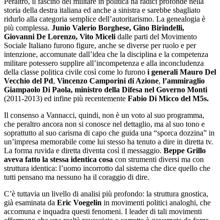
Peraltro, il fascino del militare in politica ha radici profonde nella
storia della destra italiana ed anche a sinistra e sarebbe sbagliato
ridurlo alla categoria semplice dell’autoritarismo. La genealogia è
più complessa.
Junio Valerio Borghese, Gino Birindelli,
Giovanni De Lorenzo, Vito Miceli
dalle parti del Movimento
Sociale Italiano furono figure, anche se diverse per ruolo e per
intenzione, accomunate dall’idea che la disciplina e la competenza
militare potessero supplire all’incompetenza e alla inconcludenza
della classe politica civile così come lo furono
i generali Mauro Del
Vecchio del Pd
,
Vincenzo Camporini di Azione
,
l’ammiraglio
Giampaolo Di Paola, ministro della Difesa nel Governo Monti
(2011-2013) ed infine più recentemente
Fabio Di Micco del M5s.
Il consenso a Vannacci, quindi, non è un voto al suo programma,
che peraltro ancora non si conosce nel dettaglio, ma al suo tono e
soprattutto al suo carisma di capo che guida una “sporca dozzina” in
un’impresa memorabile come lui stesso ha tenuto a dire in diretta tv.
La forma ruvida e diretta diventa così il messaggio.
Beppe Grillo
aveva fatto la stessa identica cosa
con strumenti diversi ma con
struttura identica: l’uomo incorrotto dal sistema che dice quello che
tutti pensano ma nessuno ha il coraggio di dire.
C’è tuttavia un livello di analisi più profondo: la struttura gnostica,
già esaminata da
Eric Voegelin
in movimenti politici analoghi, che
accomuna e inquadra questi fenomeni. I leader di tali movimenti