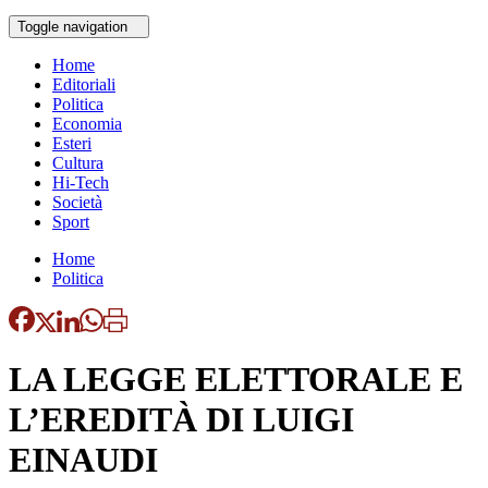
Toggle navigation
Home
Editoriali
Politica
Economia
Esteri
Cultura
Hi-Tech
Società
Sport
Home
Politica
LA LEGGE ELETTORALE E
L’EREDITÀ DI LUIGI
EINAUDI