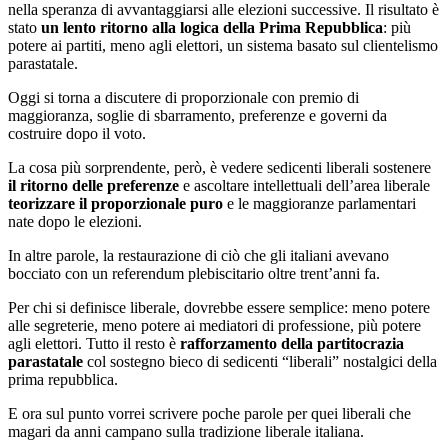
nella speranza di avvantaggiarsi alle elezioni successive. Il risultato è
stato
un lento ritorno alla logica della Prima Repubblica
: più
potere ai partiti, meno agli elettori, un sistema basato sul clientelismo
parastatale.
Oggi si torna a discutere di proporzionale con premio di
maggioranza, soglie di sbarramento, preferenze e governi da
costruire dopo il voto.
La cosa più sorprendente, però, è vedere sedicenti liberali sostenere
il ritorno delle preferenze
e ascoltare intellettuali dell’area liberale
teorizzare il proporzionale puro
e le maggioranze parlamentari
nate dopo le elezioni.
In altre parole, la restaurazione di ciò che gli italiani avevano
bocciato con un referendum plebiscitario oltre trent’anni fa.
Per chi si definisce liberale, dovrebbe essere semplice: meno potere
alle segreterie, meno potere ai mediatori di professione, più potere
agli elettori. Tutto il resto è
rafforzamento della partitocrazia
parastatale
col sostegno bieco di sedicenti “liberali” nostalgici della
prima repubblica.
E ora sul punto vorrei scrivere poche parole per quei liberali che
magari da anni campano sulla tradizione liberale italiana.