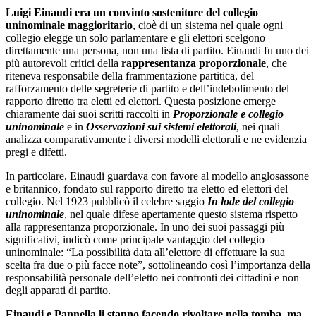
Luigi Einaudi era un convinto sostenitore del collegio
uninominale maggioritario
, cioè di un sistema nel quale ogni
collegio elegge un solo parlamentare e gli elettori scelgono
direttamente una persona, non una lista di partito. Einaudi fu uno dei
più autorevoli critici della
rappresentanza proporzionale
, che
riteneva responsabile della frammentazione partitica, del
rafforzamento delle segreterie di partito e dell’indebolimento del
rapporto diretto tra eletti ed elettori. Questa posizione emerge
chiaramente dai suoi scritti raccolti in
Proporzionale e collegio
uninominale
e in
Osservazioni sui sistemi elettorali
, nei quali
analizza comparativamente i diversi modelli elettorali e ne evidenzia
pregi e difetti.
In particolare, Einaudi guardava con favore al modello anglosassone
e britannico, fondato sul rapporto diretto tra eletto ed elettori del
collegio. Nel 1923 pubblicò il celebre saggio
In lode del collegio
uninominale
, nel quale difese apertamente questo sistema rispetto
alla rappresentanza proporzionale. In uno dei suoi passaggi più
significativi, indicò come principale vantaggio del collegio
uninominale: “La possibilità data all’elettore di effettuare la sua
scelta fra due o più facce note”, sottolineando così l’importanza della
responsabilità personale dell’eletto nei confronti dei cittadini e non
degli apparati di partito.
Einaudi e Pannella li stanno facendo rivoltare nella tomba, ma