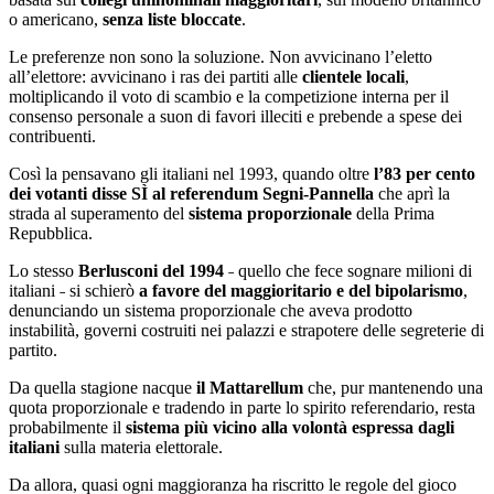
o americano,
senza liste bloccate
.
Le preferenze non sono la soluzione. Non avvicinano l’eletto
all’elettore: avvicinano i ras dei partiti alle
clientele locali
,
moltiplicando il voto di scambio e la competizione interna per il
consenso personale a suon di favori illeciti e prebende a spese dei
contribuenti.
Così la pensavano gli italiani nel 1993, quando oltre
l’83 per cento
dei votanti disse SÌ al referendum Segni-Pannella
che aprì la
strada al superamento del
sistema proporzionale
della Prima
Repubblica.
Lo stesso
Berlusconi del 1994
˗ quello che fece sognare milioni di
italiani ˗ si schierò
a favore del maggioritario e del bipolarismo
,
denunciando un sistema proporzionale che aveva prodotto
instabilità, governi costruiti nei palazzi e strapotere delle segreterie di
partito.
Da quella stagione nacque
il Mattarellum
che, pur mantenendo una
quota proporzionale e tradendo in parte lo spirito referendario, resta
probabilmente il
sistema più vicino alla volontà espressa dagli
italiani
sulla materia elettorale.
Da allora, quasi ogni maggioranza ha riscritto le regole del gioco