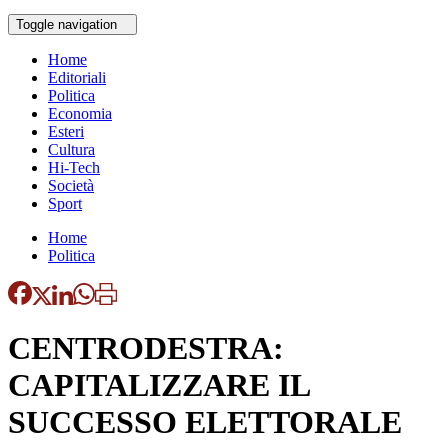
Toggle navigation
Home
Editoriali
Politica
Economia
Esteri
Cultura
Hi-Tech
Società
Sport
Home
Politica
CENTRODESTRA:
CAPITALIZZARE IL
SUCCESSO ELETTORALE