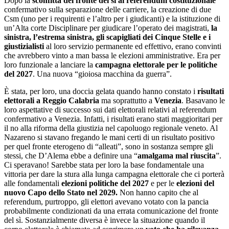
Dopo la
sconfitta del fronte del sì al referendum costituzionale
confermativo sulla separazione delle carriere, la creazione di due
Csm (uno per i requirenti e l’altro per i giudicanti) e la istituzione di
un’Alta corte Disciplinare per giudicare l’operato dei magistrati,
la
sinistra, l’estrema sinistra, gli scapigliati dei Cinque Stelle e i
giustizialisti
al loro servizio permanente ed effettivo, erano convinti
che avrebbero vinto a man bassa le elezioni amministrative. Era per
loro funzionale a lanciare la
campagna elettorale per le politiche
del 2027
. Una nuova “gioiosa macchina da guerra”.
È stata, per loro, una doccia gelata quando hanno constato i
risultati
elettorali a Reggio Calabria
ma soprattutto a
Venezia
. Basavano le
loro aspettative di successo sui dati elettorali relativi al referendum
confermativo a Venezia. Infatti, i risultati erano stati maggioritari per
il no alla riforma della giustizia nel capoluogo regionale veneto. Al
Nazareno si stavano fregando le mani certi di un risultato positivo
per quel fronte eterogeno di “alleati”, sono in sostanza sempre gli
stessi, che D’Alema ebbe a definire una “
amalgama mal riuscita
”.
Ci speravano! Sarebbe stata per loro la base fondamentale una
vittoria per dare la stura alla lunga campagna elettorale che ci porterà
alle fondamentali
elezioni politiche del 2027
e per le
elezioni del
nuovo Capo dello Stato nel 2029.
Non hanno capito che al
referendum, purtroppo, gli elettori avevano votato con la pancia
probabilmente condizionati da una errata comunicazione del fronte
del sì. Sostanzialmente diversa è invece la situazione quando il