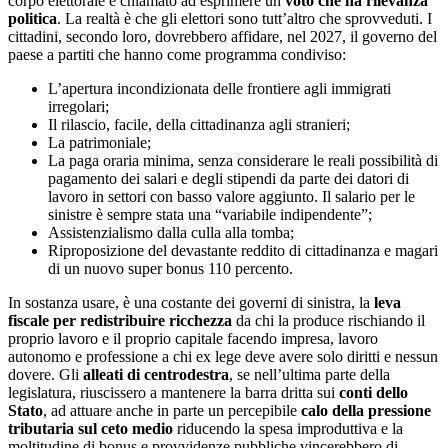
corpo elettorale è chiamato ad esprimere un
voto che ha rilevanza
politica
. La realtà è che gli elettori sono tutt’altro che sprovveduti. I
cittadini, secondo loro, dovrebbero affidare, nel 2027, il governo del
paese a partiti che hanno come programma condiviso:
L’apertura incondizionata delle frontiere agli immigrati
irregolari;
Il rilascio, facile, della cittadinanza agli stranieri;
La patrimoniale;
La paga oraria minima, senza considerare le reali possibilità di
pagamento dei salari e degli stipendi da parte dei datori di
lavoro in settori con basso valore aggiunto. Il salario per le
sinistre è sempre stata una “variabile indipendente”;
Assistenzialismo dalla culla alla tomba;
Riproposizione del devastante reddito di cittadinanza e magari
di un nuovo super bonus 110 percento.
In sostanza usare, è una costante dei governi di sinistra, la
leva
fiscale per redistribuire ricchezza
da chi la produce rischiando il
proprio lavoro e il proprio capitale facendo impresa, lavoro
autonomo e professione a chi ex lege deve avere solo diritti e nessun
dovere. Gli
alleati di centrodestra
, se nell’ultima parte della
legislatura, riuscissero a mantenere la barra dritta sui
conti dello
Stato
, ad attuare anche in parte un percepibile
calo della pressione
tributaria sul ceto medio
riducendo la spesa improduttiva e la
moltitudine di bonus e provvidenze pubbliche vincerebbero di