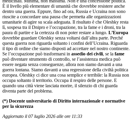
medicinali. Minima, non massima. Non è una concessione politica.
È il livello più elementare di umanità che dovrebbe resistere anche
dentro una guerra. Eppure, fino ad ora, Russia e Ucraina non sono
riuscite a concordare una pausa che permetta alle organizzazioni
umanitarie di agire su scala adeguata. Il risultato è che Oleshky resta
lì, sospesa tra il Dnipro e l’occupazione, tra la fame e i droni, tra la
paura di partire e la certezza di non poter restare a lungo.
L’Europa
dovrebbe guardare Oleshky senza voltarsi dall’altra parte. Perché
questa guerra non riguarda soltanto i confini dell’Ucraina. Riguarda
il tipo di ordine che siamo disposti ad accettare nel nostro continente.
Se l’occupazione può trasformarsi in
assedio dei civili
, se la
fame
può diventare strumento di controllo, se l’assistenza medica può
essere negata senza conseguenze, allora non siamo davanti a una
guerra lontana. Siamo davanti a una regressione della civiltà politica
europea. Oleshky ci dice una cosa semplice e terribile: la Russia non
occupa soltanto il territorio. Occupa il respiro delle persone. E
quando una città viene lasciata morire, il silenzio di chi guarda
diventa parte del problema.
(*) Docente universitario di Diritto internazionale e normative
per la sicurezza
Aggiornato il 07 luglio 2026 alle ore 11:33