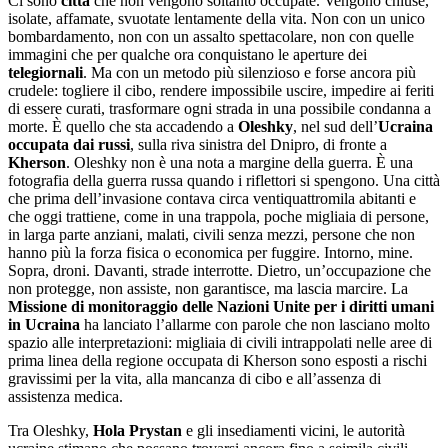
Ci sono
città
che non vengono soltanto occupate. Vengono chiuse,
isolate, affamate, svuotate lentamente della vita. Non con un unico
bombardamento, non con un assalto spettacolare, non con quelle
immagini che per qualche ora conquistano le aperture dei
telegiornali
. Ma con un metodo più silenzioso e forse ancora più
crudele: togliere il cibo, rendere impossibile uscire, impedire ai feriti
di essere curati, trasformare ogni strada in una possibile condanna a
morte. È quello che sta accadendo a
Oleshky
, nel sud dell’
Ucraina
occupata dai russi
, sulla riva sinistra del Dnipro, di fronte a
Kherson
. Oleshky non è una nota a margine della guerra. È una
fotografia della guerra russa quando i riflettori si spengono. Una città
che prima dell’invasione contava circa ventiquattromila abitanti e
che oggi trattiene, come in una trappola, poche migliaia di persone,
in larga parte anziani, malati, civili senza mezzi, persone che non
hanno più la forza fisica o economica per fuggire. Intorno, mine.
Sopra, droni. Davanti, strade interrotte. Dietro, un’occupazione che
non protegge, non assiste, non garantisce, ma lascia marcire. La
Missione di monitoraggio delle Nazioni Unite per i diritti umani
in Ucraina
ha lanciato l’allarme con parole che non lasciano molto
spazio alle interpretazioni: migliaia di civili intrappolati nelle aree di
prima linea della regione occupata di Kherson sono esposti a rischi
gravissimi per la vita, alla mancanza di cibo e all’assenza di
assistenza medica.
Tra Oleshky,
Hola
Prystan
e gli insediamenti vicini, le autorità