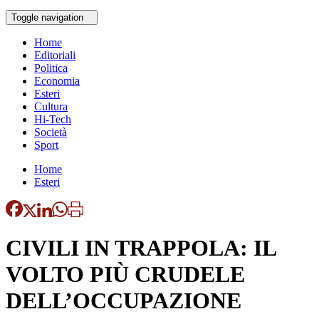
Toggle navigation
Home
Editoriali
Politica
Economia
Esteri
Cultura
Hi-Tech
Società
Sport
Home
Esteri
CIVILI IN TRAPPOLA: IL
VOLTO PIÙ CRUDELE
DELL’OCCUPAZIONE