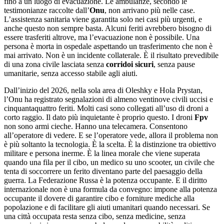
fino a un luogo di evacuazione. Le ambulanze, secondo le
testimonianze raccolte dall’
Onu
, non arrivano più nelle case.
L’assistenza sanitaria viene garantita solo nei casi più urgenti, e
anche questo non sempre basta. Alcuni feriti avrebbero bisogno di
essere trasferiti altrove, ma l’evacuazione non è possibile. Una
persona è morta in ospedale aspettando un trasferimento che non è
mai arrivato. Non è un incidente collaterale. È il risultato prevedibile
di una zona civile lasciata senza
corridoi sicuri
, senza pause
umanitarie, senza accesso stabile agli aiuti.
Dall’inizio del 2026, nella sola area di Oleshky e Hola Prystan,
l’Onu ha registrato segnalazioni di almeno ventinove civili uccisi e
cinquantaquattro feriti. Molti casi sono collegati all’uso di droni a
corto raggio. Il dato più inquietante è proprio questo. I droni
Fpv
non sono armi cieche. Hanno una telecamera. Consentono
all’operatore di vedere. E se l’operatore vede, allora il problema non
è più soltanto la tecnologia. È la scelta. È la distinzione tra obiettivo
militare e persona inerme. È la linea morale che viene superata
quando una fila per il cibo, un medico su uno scooter, un civile che
tenta di soccorrere un ferito diventano parte del paesaggio della
guerra. La Federazione Russa è la potenza occupante. E il diritto
internazionale non è una formula da convegno: impone alla potenza
occupante il dovere di garantire cibo e forniture mediche alla
popolazione e di facilitare gli aiuti umanitari quando necessari. Se
una città occupata resta senza cibo, senza medicine, senza