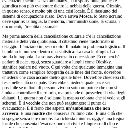
evacuazioni sicure, senza ambulanze, la responsabilità politica e
giuridica non può evaporare dietro la nebbia della guerra. Oleshky,
in questo senso, è molto più di una crisi locale. È il riassunto del
sistema di occupazione russo. Dove arriva
Mosca
, lo Stato ucraino
deve sparire: la lingua, la memoria, l’amministrazione, la scuola, i
documenti, l’identità nazionale.
Ma prima ancora della cancellazione culturale c’è la cancellazione
materiale della vita quotidiana. Il cittadino viene trasformato in
ostaggio. L’anziano in peso morto. Il malato in problema logistico. Il
bambino in numero dentro una statistica. La casa in rifugio. La
strada in trappola. La sopravvivenza in concessione. Ecco perché
parlare di pace, oggi, senza guardare a luoghi come Oleshky,
significa parlare nel vuoto. Ogni volta che qualcuno immagina una
trattativa come semplice fotografia delle linee del fronte, dovrebbe
chiedersi che cosa accade dietro quelle linee. Dovrebbe chiedersi chi
resta nelle città occupate. Dovrebbe chiedersi quale pace sia
possibile se milioni di persone vivono sotto un potere che non si
limita a controllare il territorio, ma pretende di possedere la vita degli
abitanti. La guerra non è soltanto la mappa colorata che si vede sugli
schermi. È il
vecchio
che non può raggiungere il punto di
evacuazione. È il ferito che aspetta
un’ambulanza che non
arriverà
. È una
madre
che conserva l’ultimo cibo. È una città che
si spegne senza fare rumore. La richiesta minima, oggi, è una tregua
locale che consenta l’evacuazione dei civili e l’ingresso di cibo e