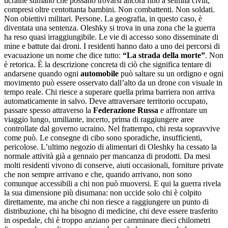
ucraine stimano che possano trovarsi ancora fino a seimila civili,
compresi oltre centottanta bambini. Non combattenti. Non soldati.
Non obiettivi militari. Persone. La geografia, in questo caso, è
diventata una sentenza. Oleshky si trova in una zona che la guerra
ha reso quasi irraggiungibile. Le vie di accesso sono disseminate di
mine e battute dai droni. I residenti hanno dato a uno dei percorsi di
evacuazione un nome che dice tutto:
“La strada della morte”
. Non
è retorica. È la descrizione concreta di ciò che significa tentare di
andarsene quando ogni
automobile
può saltare su un ordigno e ogni
movimento può essere osservato dall’alto da un drone con visuale in
tempo reale. Chi riesce a superare quella prima barriera non arriva
automaticamente in salvo. Deve attraversare territorio occupato,
passare spesso attraverso la
Federazione Russa
e affrontare un
viaggio lungo, umiliante, incerto, prima di raggiungere aree
controllate dal governo ucraino. Nel frattempo, chi resta sopravvive
come può. Le consegne di cibo sono sporadiche, insufficienti,
pericolose. L’ultimo negozio di alimentari di Oleshky ha cessato la
normale attività già a gennaio per mancanza di prodotti. Da mesi
molti residenti vivono di conserve, aiuti occasionali, forniture private
che non sempre arrivano e che, quando arrivano, non sono
comunque accessibili a chi non può muoversi. E qui la guerra rivela
la sua dimensione più disumana: non uccide solo chi è colpito
direttamente, ma anche chi non riesce a raggiungere un punto di
distribuzione, chi ha bisogno di medicine, chi deve essere trasferito
in ospedale, chi è troppo anziano per camminare dieci chilometri