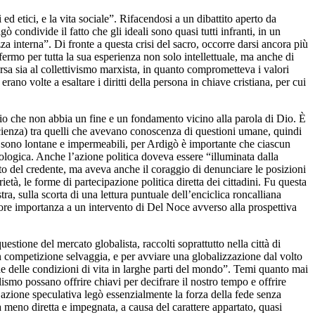
ed etici, e la vita sociale”. Rifacendosi a un dibattito aperto da
ondivide il fatto che gli ideali sono quasi tutti infranti, in un
 interna”. Di fronte a questa crisi del sacro, occorre darsi ancora più
fermo per tutta la sua esperienza non solo intellettuale, ma anche di
rsa sia al collettivismo marxista, in quanto comprometteva i valori
no volte a esaltare i diritti della persona in chiave cristiana, per cui
udio che non abbia un fine e un fondamento vicino alla parola di Dio. È
scienza) tra quelli che avevano conoscenza di questioni umane, quindi
ze sono lontane e impermeabili, per Ardigò è importante che ciascun
teologica. Anche l’azione politica doveva essere “illuminata dalla
 del credente, ma aveva anche il coraggio di denunciare le posizioni
ietà, le forme di partecipazione politica diretta dei cittadini. Fu questa
tra, sulla scorta di una lettura puntuale dell’enciclica roncalliana
ore importanza a un intervento di Del Noce avverso alla prospettiva
uestione del mercato globalista, raccolti soprattutto nella città di
on competizione selvaggia, e per avviare una globalizzazione dal volto
sione delle condizioni di vita in larghe parti del mondo”. Temi quanto mai
ismo possano offrire chiavi per decifrare il nostro tempo e offrire
l’azione speculativa legò essenzialmente la forza della fede senza
meno diretta e impegnata, a causa del carattere appartato, quasi