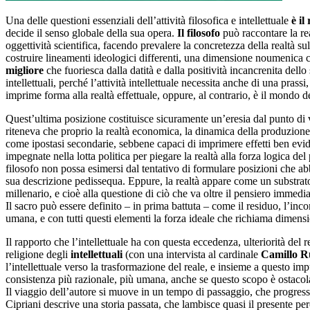
Una delle questioni essenziali dell’attività filosofica e intellettuale
è il
decide il senso globale della sua opera.
Il
filosofo
può raccontare la re
oggettività scientifica, facendo prevalere la concretezza della realtà sul
costruire lineamenti ideologici differenti, una dimensione noumenica c
migliore
che fuoriesca dalla datità e dalla positività incancrenita dello
intellettuali, perché l’attività intellettuale necessita anche di una pra
imprime forma alla realtà effettuale, oppure, al contrario, è il mondo de
Quest’ultima posizione costituisce sicuramente un’eresia dal punto di v
riteneva che proprio la realtà economica, la dinamica della produzione 
come ipostasi secondarie, sebbene capaci di imprimere effetti ben evid
impegnate nella lotta politica per piegare la realtà alla forza logica de
filosofo non possa esimersi dal tentativo di formulare posizioni che abb
sua descrizione pedissequa. Eppure, la realtà appare come un substrato 
millenario, e cioè alla questione di ciò che va oltre il pensiero immed
Il sacro può essere definito – in prima battuta – come il residuo, l’in
umana, e con tutti questi elementi la forza ideale che richiama dimens
Il rapporto che l’intellettuale ha con questa eccedenza, ulteriorità del r
religione degli
intellettuali
(con una intervista al cardinale
Camillo R
l’intellettuale verso la trasformazione del reale, e insieme a questo i
consistenza più razionale, più umana, anche se questo scopo è ostacola
Il viaggio dell’autore si muove in un tempo di passaggio, che progress
Cipriani descrive una storia passata, che lambisce quasi il presente p