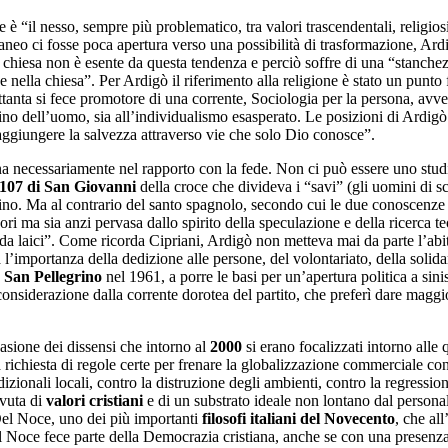
è “il nesso, sempre più problematico, tra valori trascendentali, religiosi 
ci fosse poca apertura verso una possibilità di trasformazione, Ardigò c
hiesa non è esente da questa tendenza e perciò soffre di una “stanchezza
 nella chiesa”. Per Ardigò il riferimento alla religione è stato un punto 
ttanta si fece promotore di una corrente, Sociologia per la persona, avve
o dell’uomo, sia all’individualismo esasperato. Le posizioni di Ardigò era
 raggiungere la salvezza attraverso vie che solo Dio conosce”.
clina necessariamente nel rapporto con la fede. Non ci può essere uno st
107 di San Giovanni
della croce che divideva i “savi” (gli uomini di 
divino. Ma al contrario del santo spagnolo, secondo cui le due conoscen
ori ma sia anzi pervasa dallo spirito della speculazione e della ricerca 
laici”. Come ricorda Cipriani, Ardigò non metteva mai da parte l’abito
 l’importanza della dedizione alle persone, del volontariato, della solidar
a
San Pellegrino
nel 1961, a porre le basi per un’apertura politica a sinis
siderazione dalla corrente dorotea del partito, che preferì dare maggi
asione dei dissensi che intorno al
2000
si erano focalizzati intorno alle q
la richiesta di regole certe per frenare la globalizzazione commerciale c
tradizionali locali, contro la distruzione degli ambienti, contro la regres
evuta di
valori cristiani
e di un substrato ideale non lontano dal personal
 Del Noce, uno dei più importanti
filosofi italiani del
Novecento
, che al
l Noce fece parte della Democrazia cristiana, anche se con una presenza 