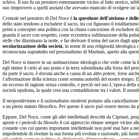
schivo. Il suo fu un pensiero estremamente vicino al fatto storico, seb
suo rimprovero a quelli anziani che avevano mancato di svolgere un’az
Centrale nel pensiero di Del Noce è
la questione dell’ateismo e dell
dello stato tendono a escludere il sacro, tra cui figurano il totalitar
primi a concepire una politica con la chiara concezione di escludere d
guarda il sacro con sospetto, come eccentrica sublimazione della pulsio
stelle che illuminano la notte, e far derivare il tema del sacro dagli app
secolarizzazione della società
, in nome di una religiosità ideologica 
riconosciuta soprattutto nel personalismo di Maritain, aperto alla questi
Del Noce si muove in un antimarxismo ideologico che vede come la lotta
egli rimise il cielo al suo posto e la terra subordinata alla forza del pe
da parte il sacro, è dovuta anche a causa di un altro potere, forse anc
l’affermazione della scienza come somma autorità del nostro tempo. Del
un eccesso di ragione senza controllo, e perciò nel suo L’epoca della sec
società opulenta, la quale crea una contraddizione tra i valori. Il mondo
Il neopositivismo e il razionalismo moderni portano alla cancellazione
a un pieno statuto filosofico. Per questo il sacro può essere messo da p
Eppure, Del Noce, come gli altri intellettuali descritti da Cipriani, p
aporie e i pericoli da filosofo il cui approccio rimase sempre vicino al
costante con cui questo importante intellettuale non poté mai fare a me
impedendole di rivelare la sua forma più evoluta e razionale, più lu