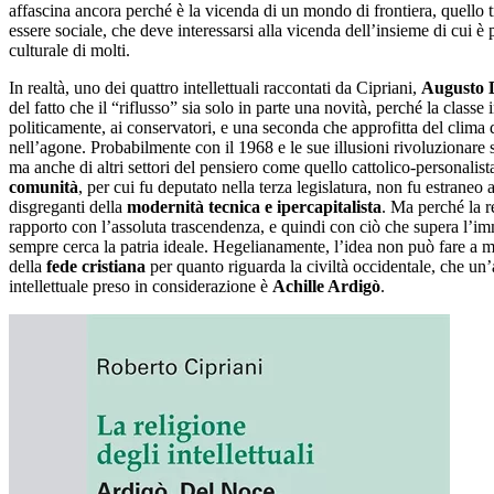
affascina ancora perché è la vicenda di un mondo di frontiera, quello 
essere sociale, che deve interessarsi alla vicenda dell’insieme di cui è 
culturale di molti.
In realtà, uno dei quattro intellettuali raccontati da Cipriani,
Augusto 
del fatto che il “riflusso” sia solo in parte una novità, perché la clas
politicamente, ai conservatori, e una seconda che approfitta del clima d
nell’agone. Probabilmente con il 1968 e le sue illusioni rivoluzionare s
ma anche di altri settori del pensiero come quello cattolico-personalis
comunità
, per cui fu deputato nella terza legislatura, non fu estraneo
disgreganti della
modernità tecnica e ipercapitalista
. Ma perché la r
rapporto con l’assoluta trascendenza, e quindi con ciò che supera l’imme
sempre cerca la patria ideale. Hegelianamente, l’idea non può fare a me
della
fede cristiana
per quanto riguarda la civiltà occidentale, che un’a
intellettuale preso in considerazione è
Achille Ardigò
.