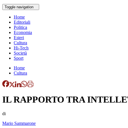
Toggle navigation
Home
Editoriali
Politica
Economia
Esteri
Cultura
Hi-Tech
Società
Sport
Home
Cultura
IL RAPPORTO TRA INTELLE
di
Mario Sammarone