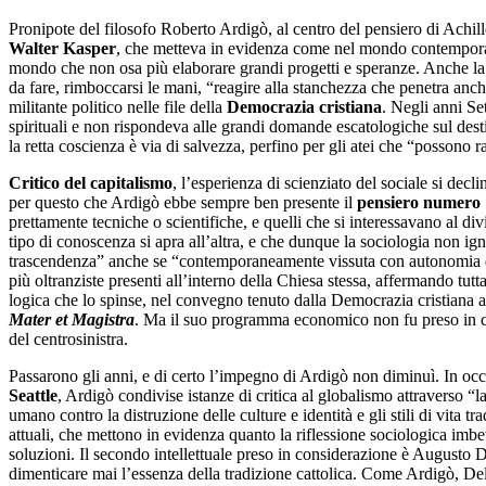
Pronipote del filosofo Roberto Ardigò, al centro del pensiero di Achille 
Walter
Kasper
, che metteva in evidenza come nel mondo contemporaneo 
mondo che non osa più elaborare grandi progetti e speranze. Anche la c
da fare, rimboccarsi le mani, “reagire alla stanchezza che penetra anche
militante politico nelle file della
Democrazia cristiana
. Negli anni Se
spirituali e non rispondeva alle grandi domande escatologiche sul destin
la retta coscienza è via di salvezza, perfino per gli atei che “possono
Critico del capitalismo
, l’esperienza di scienziato del sociale si de
per questo che Ardigò ebbe sempre ben presente il
pensiero numero 
prettamente tecniche o scientifiche, e quelli che si interessavano al 
tipo di conoscenza si apra all’altra, e che dunque la sociologia non ign
trascendenza” anche se “contemporaneamente vissuta con autonomia da 
più oltranziste presenti all’interno della Chiesa stessa, affermando tutta
logica che lo spinse, nel convegno tenuto dalla Democrazia cristiana 
Mater et Magistra
. Ma il suo programma economico non fu preso in con
del centrosinistra.
Passarono gli anni, e di certo l’impegno di Ardigò non diminuì. In occ
Seattle
, Ardigò condivise istanze di critica al globalismo attraverso “
umano contro la distruzione delle culture e identità e gli stili di vita 
attuali, che mettono in evidenza quanto la riflessione sociologica imb
soluzioni. Il secondo intellettuale preso in considerazione è Augusto
dimenticare mai l’essenza della tradizione cattolica. Come Ardigò, De