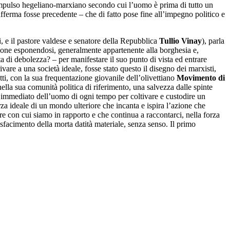
l’impulso hegeliano-marxiano secondo cui l’uomo è prima di tutto un
ferma fosse precedente – che di fatto pose fine all’impegno politico e
i, e il pastore valdese e senatore della Repubblica
Tullio Vinay
), parla
sizione esponendosi, generalmente appartenente alla borghesia e,
ta di debolezza? – per manifestare il suo punto di vista ed entrare
vare a una società ideale, fosse stato questo il disegno dei marxisti,
ti, con la sua frequentazione giovanile dell’olivettiano
Movimento di
nella sua comunità politica di riferimento, una salvezza dalle spinte
ù immediato dell’uomo di ogni tempo per coltivare e custodire un
rza ideale di un mondo ulteriore che incanta e ispira l’azione che
re con cui siamo in rapporto e che continua a raccontarci, nella forza
disfacimento della morta datità materiale, senza senso. Il primo