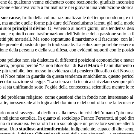
bene da qualcuno venne etichettato come reazionario, giudizio inconsisten
ione educativa volta a far maturare nei giovani una valutazione storica
e sue cause
, frutto della cultura razionalizzante del tempo moderno, e d
ismo, ma anche quelle forme più dure dell’assolutismo latenti già nella m
ai suoi
principi il divino
. O, venendo ai nostri giorni, una tendenza des
ne, e quindi come trasformazione dell’istinto e della passione sotto la fo
etiti più materiali. Ma sono soprattutto il marxismo e il fascismo, con la 
che prende il posto di quella tradizionale. La soluzione potrebbe essere u
one della persona e della sua difesa, con evidenti rapporti con le posizioni
 politica non sia dialettica di differenti posizioni economiche e mater
nsiero, proprio perché “la non filosofia” di
Karl
Marx
è l’annullamento de
he più temibile, ben messo in evidenza dal pensiero filosofico del Novecen
 Noce mise in guardia da questa tendenza annichilente, questo pericolo p
olarizzazione si legge: “La scienza e la tecnica si rivelano sempre più con
 si sta unificando sotto l’egida della conoscenza scientifica mentre le rel
 del problema religioso, come questioni che in fondo non interessano al
arte, inessenziale alla logica del dominio e del controllo che la tecnica 
roprio non si rassegna al declino e alla messa in crisi dell’umano “più um
la religione cattolica. In quanto al sociologo Franco Ferrarotti, si può d
no di misurarsi. Ferrarotti fu un sociologo e un pensatore sempre attento
minosa. Uno
studioso anticonformista
, indipendente, capace di dire sempr