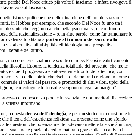
te perché Del Noce criticò più volte il fascismo, e infatti rivolgeva il
 sfavorevole al fascismo.
i quelle istanze politiche che nelle dinamiche dell’amministrazione
odernità, in Hobbes per esempio, che secondo Del Noce fu uno tra i
acralizzante che leggiamo anche nella psicoanalisi, che in fondo
rza della razionalizzazione – o, in altre parole, come far tramontare le
loro valenza totalitaria a
portare al tramonto del sacro e alla
na via alternativa all’ubiquità dell’ideologia, una prospettiva
 liberali e del diritto.
iali, ma come essenzialmente scontro di idee. E così idealisticamente
lla filosofia. Eppure, la tendenza totalitaria del presente, che mette
to, e cioè il progressivo e autoevidente trionfo della tecnica, con
er la vita dello spirito che rischia di demolire la ragione in nome di
trarie ai valori del passato, e promotrici di altri valori, tipici della
igioni, le ideologie e le filosofie vengono relegati ai margini”.
 processo di conoscenza perché inessenziali e non meritori di accedere
e la scienza informano.
ano”, a questa
deriva dell’ideologia
, e per questo tento di mostrarne le
ire che il tema dell’esperienza religiosa sia presente come uno sfondo
 alle questioni che potenzialmente potevano mettere la società in crisi,
e la sua, anche grazie al credito maturato grazie alla sua attività in