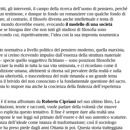
itti, gli interventi, il campo della ricerca dell’uomo di pensiero, perché
i, un testimone, e dunque in fondo un romanziere con qualche fondo di
, al contrario, il filosofo diventa anche intellettuale e tenta di
me il mondo dovrebbe essere, evocando
il modello di una società
e se bisogna dire che non tutti gli studiosi di filosofia sono
ie secondo cui, rispettivamente, l’idea con la sua impronta noumenica
nto normativa a livello politico del pensiero moderno, quella marxista,
e si creino ricevendo impulso dall’essenza della struttura materiale
– specie quello soggettivo fichtiano – sono posizioni filosofiche
are la realtà in tutta la sua vita smisurata, e ci ricordano come il
zione umana, altrimenti si ritorna sul prevalere della realtà e sulla
sta ulteriorità, o trascendenza del reale rimanda a un grande tema
noi il brivido del non conosciuto e la fondamentale questione del sacro.
sta lo stupore ma anche la coscienza della finitezza dell’esperienza
, è il tema affrontato da
Roberto Cipriani
nel suo ultimo libro, La
itazioni, teorie e racconti, vuole parlare della volontà che muove
esplicita questo tentativo. Il fine è sempre dare alla realtà una
one le sue leggi sul primato dell’essere e del suo autentico scaturire.
nza dell’ideale come istanza di trasformazione; così il sociologo
ha preso piede dagli anni Ottanta in poi. Questa storia tratteggiata