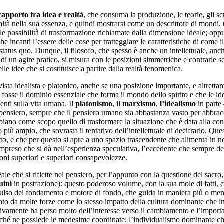
 rapporto tra idea e realtà
, che consuma la produzione, le teorie, gli scr
altà nella sua essenza, e quindi mostrarsi come un descrittore di mond
le possibilità di trasformazione richiamate dalla dimensione ideale; oppure
he incanti l’essere delle cose per tratteggiare le caratteristiche di co
 status quo. Dunque, il filosofo, che spesso è anche un intellettuale, anch
ssi, di un agire pratico, si misura con le posizioni simmetriche e contrar
lle idee che si costituisce a partire dalla realtà fenomenica.
ista idealista e platonico, anche se una posizione importante, e altretta
fosse il dominio essenziale che forma il mondo dello spirito e che le ide
enti sulla vita umana. Il
platonismo
, il
marxismo
,
l’idealismo
in parte 
l pensiero, sempre che il pensiero umano sia abbastanza vasto per abbracci
iano come scopo quello di trasformare la situazione che è data alla condi
più ampio, che sovrasta il tentativo dell’intellettuale di decifrarlo. Que
iato, e che per questo si apre a uno spazio trascendente che alimenta in 
compreso che si dà nell’esperienza speculativa, l’eccedente che sempre de
ioni superiori e superiori consapevolezze.
eale che si riflette nel pensiero, per l’appunto con la questione del sacro
uini
in postfazione): questo poderoso volume, con la sua mole di fatti, c
mpulso del fondamento e motore di fondo, che guida in maniera più o meno 
to da molte forze come lo stesso impatto della cultura dominante che imp
ivamente ha perso molto dell’interesse verso il cambiamento e l’importa
erché ne possiede le medesime coordinate: l’individualismo dominante che 