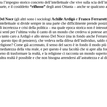
tra l’impegno storico concreto dell’intellettuale che vive sulla scia del
parte, e il cosiddetto
“riflusso”
degli anni Ottanta – anche se qualcuno af
Del Noce
(gli altri sono i sociologi
Achille Ardigò
e
Franco Ferrarott
se intellettuale si divide sempre in una parte che difficilmente prende po
i incertezza e crisi della politica – ma quale epoca storica non è intessu
i sentì per l’ultima volta il canto di un mondo che credeva si potesse arri
ta tanto caro a Ardigò e allo stesso Del Noce (ma in fondo anche Ferrarot
 a questo tipo di pensiero), che vedeva nella difesa dell’individuo, saldo 
eligione? Come già accennato, il senso del sacro è in fondo il modo pi
diatezza della vita reale, e per questo è una facoltà che si apre alla fo
no di trasformare la realtà, e la religione ci racconta un mondo superio
ltra realtà è possibile e che non bisogna arrendersi all’astrattezza e al 