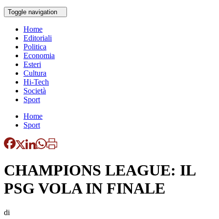
Toggle navigation
Home
Editoriali
Politica
Economia
Esteri
Cultura
Hi-Tech
Società
Sport
Home
Sport
CHAMPIONS LEAGUE: IL
PSG VOLA IN FINALE
di