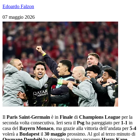
Edoardo Falzon
07 maggio 2026
Il
Paris Saint-Germain
è in
Finale
di
Champions League
per la
seconda volta consecutiva. Ieri sera il
Psg
ha pareggiato per
1-1
in
casa del
Bayern Monaco
, ma grazie alla vittoria dell’andata per
5-4
volerà a
Budapest
il
30 maggio
prossimo. Al gol al terzo minuto di
Ousmane Dembélé
ha risposto in pieno recupero
Harry Kane