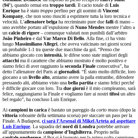
(
94’
), quando ormai era
troppo tardi
. Il cacio totale di
Luis
Enrique
ha è stato
troppo
perfino per gli uomini di
Vincent
Kompany
, che non sono riusciti a esprimere tutta la loro tecnica e
velocità. L’
allenatore belga
ha recriminato pure due
falli
di mano –
uno avrebbe portato all’espulsione di
Nuno Mendes
mentre l’altro a
un
calcio di rigore
– comunque valutati non punibili dall’arbitro
Jo
ão Pinheiro
e dal
Var
Marco Di Bello
. Alla fine, ci ha visto
lungo
Massimiliano Allegri
, che aveva vaticinato nei giorni scorsi
un probabile 1-1 tra queste due macchine da gol. “Penso che
abbiamo giocato con
intensità
, le difese sono state migliori degli
attacchi
ma il carattere che abbiamo mostrato è molto positivo e
siamo felici di aver raggiunto la
seconda Finale
consecutiva”, ha
detto l’allenatore del Paris ai
giornalisti
. “È stato molto difficile, loro
giocano a un
livello alto
, amiamo avere la palla entrambe, difendere
pressando alti, abbiamo visto una
bella partita
e siamo felici perché
è difficile giocare con loro. Tra
due giorni
è il mio compleanno, sarà
felice, raggiungiamo la Finale e vogliamo fare ai nostri
tifosi
un altro
bel regalo”, ha concluso Luis Enrique.
Ai
campioni in carica
è bastato un pareggio da
corto muso
(dopo la
vittoria
roboante della settimana scorsa) per staccare un pass per la
Finale. A Budapest,
ci sarà l’Arsenal di Mikel Arteta ad aspettare
Luis Enrique
. La squadra del
nord di Londra
potrebbe arrivare
all’appuntamento da
campione d’Inghilterra
. Proprio nella
capitale ungherese
, il Psg si è laureato per la prima volta campione,