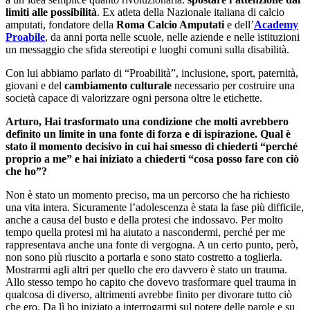
limiti alle possibilità
. Ex atleta della Nazionale italiana di calcio
amputati, fondatore della
Roma Calcio Amputati
e dell’
Academy
Proabile
, da anni porta nelle scuole, nelle aziende e nelle istituzioni
un messaggio che sfida stereotipi e luoghi comuni sulla disabilità.
Con lui abbiamo parlato di “Proabilità”, inclusione, sport, paternità,
giovani e del
cambiamento culturale
necessario per costruire una
società capace di valorizzare ogni persona oltre le etichette.
Arturo, Hai trasformato una condizione che molti avrebbero
definito un limite in una fonte di forza e di ispirazione. Qual è
stato il momento decisivo in cui hai smesso di chiederti “perché
proprio a me” e hai iniziato a chiederti “cosa posso fare con ciò
che ho”?
Non è stato un momento preciso, ma un percorso che ha richiesto
una vita intera. Sicuramente l’adolescenza è stata la fase più difficile,
anche a causa del busto e della protesi che indossavo. Per molto
tempo quella protesi mi ha aiutato a nascondermi, perché per me
rappresentava anche una fonte di vergogna. A un certo punto, però,
non sono più riuscito a portarla e sono stato costretto a toglierla.
Mostrarmi agli altri per quello che ero davvero è stato un trauma.
Allo stesso tempo ho capito che dovevo trasformare quel trauma in
qualcosa di diverso, altrimenti avrebbe finito per divorare tutto ciò
che ero. Da lì ho iniziato a interrogarmi sul potere delle parole e su