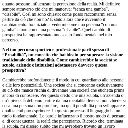
quanto possano influenzare la percezione della realtà. Mi definivo
sempre attraverso ciò che mi mancava: “senza una gamba”,
“disabile”. Così mi sono chiesto: come posso raccontarmi senza
partire da ciò che non ho? È stato allora che è avvenuto il
cambiamento: ho iniziato a vedermi come una persona “con una
gamba” e non come una persona “disabile”. Quel cambio di
prospettiva ha rappresentato uno scatto fondamentale nel mio
percorso.
Nel tuo percorso sportivo e professionale parli spesso di
“Proabilità”, un concetto che hai ideato per superare la visione
tradizionale della disabilità. Come cambierebbe la società se
scuole, aziende e istituzioni adottassero davvero questa
prospettiva?
Cambierebbe profondamente il modo in cui guardiamo alle persone
e alle loro potenzialità. Una società che si concentra esclusivamente
su ciò che manca rischia di diventare una società che etichetta prima
ancora di conoscere. Per questo credo che una scuola, un’azienda o
un’università debbano partire da una mentalità diversa: non chiedersi
cosa una persona non può fare, ma quali possibilità può sviluppare e
quali talenti può esprimere. In questo processo il linguaggio ha un
ruolo fondamentale. Le parole influenzano il nostro modo di pensare
e, di conseguenza, la realtà che percepiamo. Ricordo che, terminata
la scuola, mi dissero subito che mi avrebbero trovato un lavoro