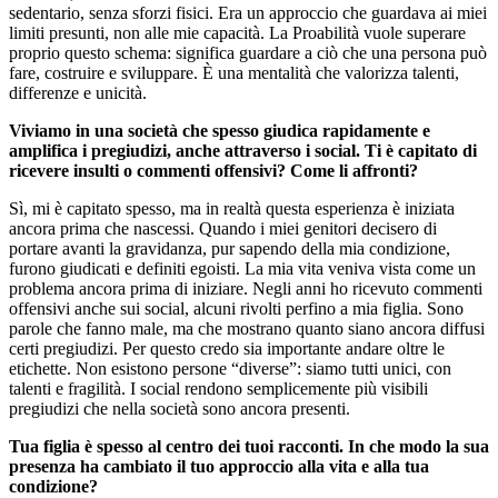
sedentario, senza sforzi fisici. Era un approccio che guardava ai miei
limiti presunti, non alle mie capacità. La Proabilità vuole superare
proprio questo schema: significa guardare a ciò che una persona può
fare, costruire e sviluppare. È una mentalità che valorizza talenti,
differenze e unicità.
Viviamo in una società che spesso giudica rapidamente e
amplifica i pregiudizi, anche attraverso i social. Ti è capitato di
ricevere insulti o commenti offensivi? Come li affronti?
Sì, mi è capitato spesso, ma in realtà questa esperienza è iniziata
ancora prima che nascessi. Quando i miei genitori decisero di
portare avanti la gravidanza, pur sapendo della mia condizione,
furono giudicati e definiti egoisti. La mia vita veniva vista come un
problema ancora prima di iniziare. Negli anni ho ricevuto commenti
offensivi anche sui social, alcuni rivolti perfino a mia figlia. Sono
parole che fanno male, ma che mostrano quanto siano ancora diffusi
certi pregiudizi. Per questo credo sia importante andare oltre le
etichette. Non esistono persone “diverse”: siamo tutti unici, con
talenti e fragilità. I social rendono semplicemente più visibili
pregiudizi che nella società sono ancora presenti.
Tua figlia è spesso al centro dei tuoi racconti. In che modo la sua
presenza ha cambiato il tuo approccio alla vita e alla tua
condizione?