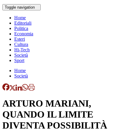
Toggle navigation
Home
Editoriali
Politica
Economia
Esteri
Cultura
Hi-Tech
Società
Sport
Home
Società
ARTURO MARIANI,
QUANDO IL LIMITE
DIVENTA POSSIBILITÀ