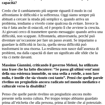
capacità?
Credo che il cambiamento più urgente riguardi il modo in cui
affrontiamo le difficoltà e la sofferenza. Oggi siamo sempre più
abituati a cercare la strada più semplice e, quando arriva un
problema, tendiamo a viverlo come qualcosa da evitare. Invece la
vita è fatta anche di ostacoli, ed è proprio lì che avviene la crescita.
Ai giovani cerco di trasmettere questo messaggio: quando arriva una
difficoltà, non scappate. Affrontatela, attraversatela, perché può
diventare un’occasione per fare un passo avanti. Se impariamo a
guardare la difficoltà in faccia, quella stessa difficoltà può
trasformarsi in una risorsa. La resilienza non nasce dall’assenza di
problemi, ma dalla capacità di dare un significato alle sfide che la
vita ci mette davanti.
Massimo Giannini, criticando il governo Meloni, ha utilizzato
una frase che ha fatto discutere: “Se passa gli ultimi vent’anni
della sua esistenza immobile, su una sedia a rotelle, a non fare
nulla, è inutile che sia vissuto così tanto”. Pensi che quelle parole
rivelino un pregiudizio ancora radicato nel mondo mediatico e
culturale verso la disabilità?
Penso che quelle parole rivelino un pregiudizio ancora molto
presente nella nostra cultura. Per troppo tempo abbiamo guardato
prima all’etichetta che alla persona, prima al limite che al potenziale.