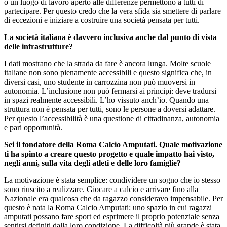
o un luogo di lavoro aperto alle differenze permettono a tutti di
partecipare. Per questo credo che la vera sfida sia smettere di parlare
di eccezioni e iniziare a costruire una società pensata per tutti.
La società italiana è davvero inclusiva anche dal punto di vista
delle infrastrutture?
I dati mostrano che la strada da fare è ancora lunga. Molte scuole
italiane non sono pienamente accessibili e questo significa che, in
diversi casi, uno studente in carrozzina non può muoversi in
autonomia. L’inclusione non può fermarsi ai principi: deve tradursi
in spazi realmente accessibili. L’ho vissuto anch’io. Quando una
struttura non è pensata per tutti, sono le persone a doversi adattare.
Per questo l’accessibilità è una questione di cittadinanza, autonomia
e pari opportunità.
Sei il fondatore della Roma Calcio Amputati. Quale motivazione
ti ha spinto a creare questo progetto e quale impatto hai visto,
negli anni, sulla vita degli atleti e delle loro famiglie?
La motivazione è stata semplice: condividere un sogno che io stesso
sono riuscito a realizzare. Giocare a calcio e arrivare fino alla
Nazionale era qualcosa che da ragazzo consideravo impensabile. Per
questo è nata la Roma Calcio Amputati: uno spazio in cui ragazzi
amputati possano fare sport ed esprimere il proprio potenziale senza
sentirsi definiti dalla loro condizione. La difficoltà più grande è stata