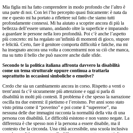
Mia figlia mi ha fatto comprendere in modo profondo che l’altro è
una parte di noi. Con lei l’ho percepito quasi fisicamente: è nata da
me e questo mi ha portato a riflettere sul fatto che siamo tutti
profondamente connessi. Mi ha aiutato a scoprire ancora di più la
bellezza dell’essere umano, andando oltre la superficie e imparando
a guardare le persone nella loro profondità. Poi c’è anche l’aspetto
più concreto: mi ha regalato un’infinità di momenti di gioco, stupore
e felicità. Certo, fare il genitore comporta difficoltà e fatiche, ma mi
ha insegnato ancora una volta a concentrarmi non su ciò che manca,
ma su tutto il bello che può nascere anche dalle sfide.
Secondo te la politica italiana affronta davvero la disabilità
come un tema strutturale oppure continua a trattarla
soprattutto in occasioni simboliche o emotive?
Credo che sia un cambiamento ancora in corso. Rispetto a venti o
trent’anni fa c’è sicuramente più attenzione e oggi si parla di
disabilità in molti più contesti. Il problema è che spesso la narrazione
oscilla tra due estremi: il pietismo e l’eroismo. Per anni sono stato
visto prima come il “poverino” e poi come il “supereroe”, ma
nessuna delle due immagini racconta la normalità della vita di una
persona con disabilità. Le difficoltà esistono e non vanno negate. La
differenza è che spesso non è la persona a essere disabile, ma il
contesto che la circonda. Una città accessibile, una scuola inclusiva