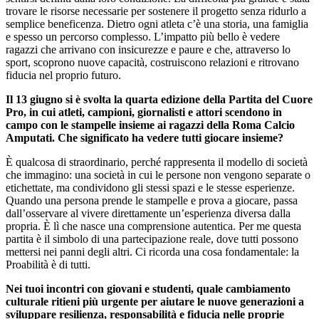
trovare le risorse necessarie per sostenere il progetto senza ridurlo a
semplice beneficenza. Dietro ogni atleta c’è una storia, una famiglia
e spesso un percorso complesso. L’impatto più bello è vedere
ragazzi che arrivano con insicurezze e paure e che, attraverso lo
sport, scoprono nuove capacità, costruiscono relazioni e ritrovano
fiducia nel proprio futuro.
Il 13 giugno si è svolta la quarta edizione della Partita del Cuore
Pro, in cui atleti, campioni, giornalisti e attori scendono in
campo con le stampelle insieme ai ragazzi della Roma Calcio
Amputati. Che significato ha vedere tutti giocare insieme?
È qualcosa di straordinario, perché rappresenta il modello di società
che immagino: una società in cui le persone non vengono separate o
etichettate, ma condividono gli stessi spazi e le stesse esperienze.
Quando una persona prende le stampelle e prova a giocare, passa
dall’osservare al vivere direttamente un’esperienza diversa dalla
propria. È lì che nasce una comprensione autentica. Per me questa
partita è il simbolo di una partecipazione reale, dove tutti possono
mettersi nei panni degli altri. Ci ricorda una cosa fondamentale: la
Proabilità è di tutti.
Nei tuoi incontri con giovani e studenti, quale cambiamento
culturale ritieni più urgente per aiutare le nuove generazioni a
sviluppare resilienza, responsabilità e fiducia nelle proprie