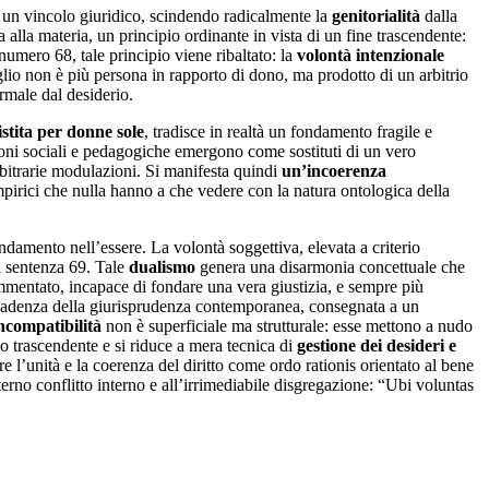
 un vincolo giuridico, scindendo radicalmente la
genitorialità
dalla
a alla materia, un principio ordinante in vista di un fine trascendente:
numero 68, tale principio viene ribaltato: la
volontà intenzionale
 figlio non è più persona in rapporto di dono, ma prodotto di un arbitrio
ormale dal desiderio.
istita per donne sole
, tradisce in realtà un fondamento fragile e
azioni sociali e pedagogiche emergono come sostituti di un vero
bitrarie modulazioni. Si manifesta quindi
un’incoerenza
i empirici che nulla hanno a che vedere con la natura ontologica della
damento nell’essere. La volontà soggettiva, elevata a criterio
a sentenza 69. Tale
dualismo
genera una disarmonia concettuale che
rammentato, incapace di fondare una vera giustizia, e sempre più
 decadenza della giurisprudenza contemporanea, consegnata a un
ncompatibilità
non è superficiale ma strutturale: esse mettono a nudo
enso trascendente e si riduce a mera tecnica di
gestione dei desideri e
ire l’unità e la coerenza del diritto come ordo rationis orientato al bene
rno conflitto interno e all’irrimediabile disgregazione: “Ubi voluntas