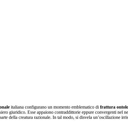
ionale
italiana configurano un momento emblematico di
frattura ontol
pensiero giuridico. Esse appaiono contraddittorie eppure convergenti nel
arte della creatura razionale. In tal modo, si disvela un’oscillazione irri