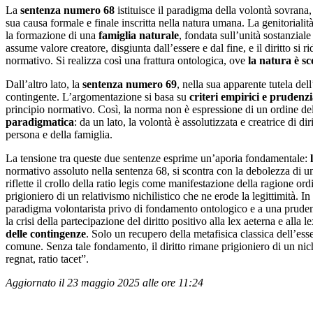
La
sentenza numero 68
istituisce il paradigma della volontà sovran
sua causa formale e finale inscritta nella natura umana. La genitorialità
la formazione di una
famiglia naturale
, fondata sull’unità sostanzial
assume valore creatore, disgiunta dall’essere e dal fine, e il diritto si 
normativo. Si realizza così una frattura ontologica, ove
la natura è sc
Dall’altro lato, la
sentenza numero 69
, nella sua apparente tutela del
contingente. L’argomentazione si basa su
criteri empirici e prudenzi
principio normativo. Così, la norma non è espressione di un ordine de
paradigmatica
: da un lato, la volontà è assolutizzata e creatrice di d
persona e della famiglia.
La tensione tra queste due sentenze esprime un’aporia fondamentale:
normativo assoluto nella sentenza 68, si scontra con la debolezza di u
riflette il crollo della ratio legis come manifestazione della ragione o
prigioniero di un relativismo nichilistico che ne erode la legittimità
paradigma volontarista privo di fondamento ontologico e a una pruden
la crisi della partecipazione del diritto positivo alla lex aeterna e alla 
delle contingenze
. Solo un recupero della metafisica classica dell’esse
comune. Senza tale fondamento, il diritto rimane prigioniero di un nic
regnat, ratio tacet”.
Aggiornato il 23 maggio 2025 alle ore 11:24