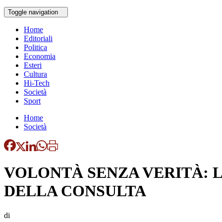
Toggle navigation
Home
Editoriali
Politica
Economia
Esteri
Cultura
Hi-Tech
Società
Sport
Home
Società
VOLONTÀ SENZA VERITÀ: LA 
DELLA CONSULTA
di