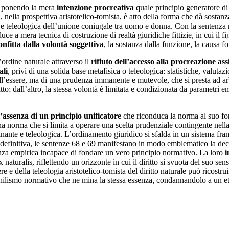
a, ponendo la mera
intenzione procreativa
quale principio generatore di
, nella prospettiva aristotelico-tomista, è atto della forma che dà sostanz
e e teleologica dell’unione coniugale tra uomo e donna. Con la sentenza 
riduce a mera tecnica di costruzione di realtà giuridiche fittizie, in cui il
onfitta dalla volontà soggettiva
, la sostanza dalla funzione, la causa f
l’ordine naturale attraverso il
rifiuto dell’accesso alla procreazione ass
ali
, privi di una solida base metafisica o teleologica: statistiche, valut
ll’essere, ma di una prudenza immanente e mutevole, che si presta ad ar
iritto; dall’altro, la stessa volontà è limitata e condizionata da parametr
l’assenza di un principio unificatore
che riconduca la norma al suo fon
na norma che si limita a operare una scelta prudenziale contingente nell
rdinante e teleologica. L’ordinamento giuridico si sfalda in un sistema f
. In definitiva, le sentenze 68 e 69 manifestano in modo emblematico la
za empirica incapace di fondare un vero principio normativo. La loro
i
lex naturalis, riflettendo un orizzonte in cui il diritto si svuota del suo s
re e della teleologia aristotelico-tomista del diritto naturale può ricostru
hilismo normativo che ne mina la stessa essenza, condannandolo a un ete