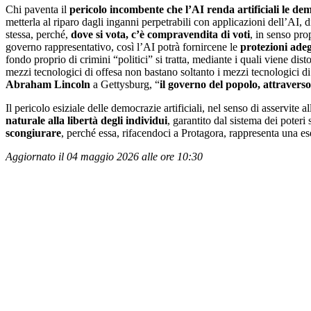
Chi paventa il
pericolo incombente che l’AI renda artificiali le de
metterla al riparo dagli inganni perpetrabili con applicazioni dell’AI
stessa, perché,
dove si vota, c’è compravendita di voti
, in senso pro
governo rappresentativo, così l’AI potrà fornircene le
protezioni adeg
fondo proprio di crimini “politici” si tratta, mediante i quali viene dist
mezzi tecnologici di offesa non bastano soltanto i mezzi tecnologici di
Abraham Lincoln
a Gettysburg, “
il governo del popolo, attraverso
Il pericolo esiziale delle democrazie artificiali, nel senso di asservit
naturale alla libertà degli individui
, garantito dal sistema dei poteri s
scongiurare
, perché essa, rifacendoci a Protagora, rappresenta una e
Aggiornato il 04 maggio 2026 alle ore 10:30