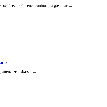
e sociali e, nondimeno, continuare a governare...
ismo
ppartenenze, abbassare...