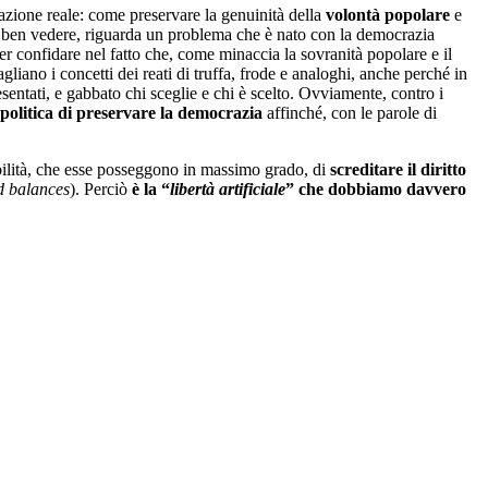
pazione reale: come preservare la genuinità della
volontà popolare
e
, a ben vedere, riguarda un problema che è nato con la democrazia
per confidare nel fatto che, come minaccia la sovranità popolare e il
gliano i concetti dei reati di truffa, frode e analoghi, anche perché in
resentati, e gabbato chi sceglie e chi è scelto. Ovviamente, contro i
politica di preservare la democrazia
affinché, con le parole di
ssibilità, che esse posseggono in massimo grado, di
screditare il diritto
d balances
). Perciò
è la “
libertà artificiale
” che dobbiamo davvero