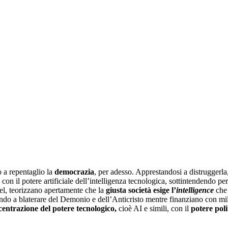
 a repentaglio la
democrazia
, per adesso. Apprestandosi a distruggerla
, con il potere artificiale dell’intelligenza tecnologica, sottintendendo 
iel, teorizzano apertamente che la
giusta società esige l’
intelligence
che 
ondo a blaterare del Demonio e dell’Anticristo mentre finanziano con milia
entrazione del potere tecnologico,
cioè AI e simili, con il
potere poli