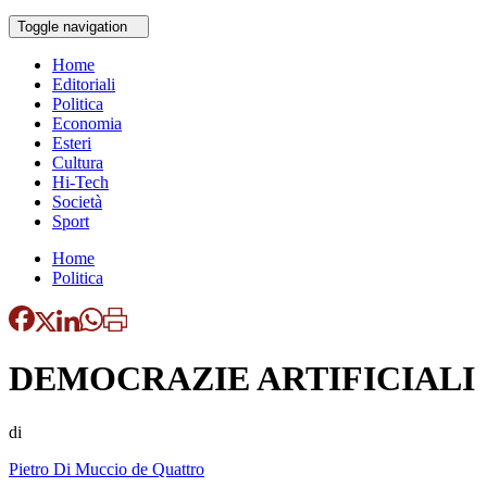
Toggle navigation
Home
Editoriali
Politica
Economia
Esteri
Cultura
Hi-Tech
Società
Sport
Home
Politica
DEMOCRAZIE ARTIFICIALI
di
Pietro Di Muccio de Quattro