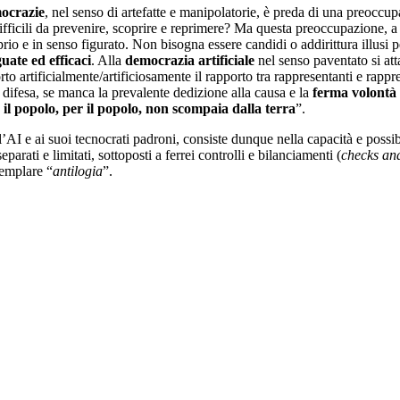
mocrazie
, nel senso di artefatte e manipolatorie, è preda di una preoccu
, difficili da prevenire, scoprire e reprimere? Ma questa preoccupazione
prio e in senso figurato. Non bisogna essere candidi o addirittura illusi 
uate ed efficaci
. Alla
democrazia artificiale
nel senso paventato si atta
orto artificialmente/artificiosamente il rapporto tra rappresentanti e rapp
 difesa, se manca la prevalente dedizione alla causa e la
ferma volontà 
 il popolo, per il popolo, non scompaia dalla terra
”.
e all’AI e ai suoi tecnocrati padroni, consiste dunque nella capacità e po
eparati e limitati, sottoposti a ferrei controlli e bilanciamenti (
checks an
semplare “
antilogia
”.