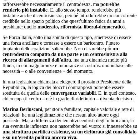
rafforzerebbe necessariamente il centrodestra, ma
potrebbe
renderlo più instabile
. E, allo stesso tempo, renderebbe più
instabile anche il centrosinistra, perché introdurrebbe un concorrente
credibile nello spazio politico che quest’ultimo fatica da anni a
presidiare: quello
moderato, riformista, liberal-democratico
.
Se Forza Italia, sotto una spinta di questo tipo, smettesse di essere
una forza ancillare e tornasse a essere un baricentro, l’intero
impianto delle coalizioni salterebbe. Non ci sarebbe più
un
centrodestra compatto da una parte e un centrosinistra alla
ricerca di allargamenti dall’altra
, ma una dinamica molto più
fluida, in cui maggioranze e minoranze si costruiscono in base alle
necessità – o alle convenienze – del momento.
In una legislatura chiamata a eleggere il prossimo Presidente della
Repubblica, la logica dei blocchi contrapposti potrebbe essere
sostituita da quella delle
convergenze variabili.
E, in quel contesto,
chi occupa il centro – o è in grado di ridefinirlo – diventa decisivo.
Marina Berlusconi
, per storia familiare, capitale valoriale e rete di
relazioni, ha una legittimazione che nessun altro attore oggi
possiede. Ma, a differenza dei tentativi centristi degli ultimi anni, la
sua eventuale influenza non nascerebbe nel vuoto: si innesterebbe su
una struttura partitica esistente, su un elettorato già consolidato
e su un’eredità politica ancora viva.