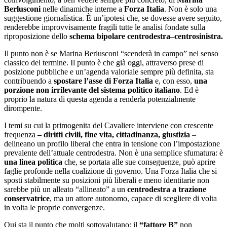
Berlusconi
nelle dinamiche interne a
Forza Italia
. Non è solo una
suggestione giornalistica. È un’ipotesi che, se dovesse avere seguito,
renderebbe improvvisamente fragili tutte le analisi fondate sulla
riproposizione dello
schema bipolare centrodestra–centrosinistra.
Il punto non è se Marina Berlusconi “scenderà in campo” nel senso
classico del termine. Il punto è che già oggi, attraverso prese di
posizione pubbliche e un’agenda valoriale sempre più definita, sta
contribuendo a
spostare l’asse di Forza Italia
e, con esso,
una
porzione non irrilevante del sistema politico italiano
. Ed è
proprio la natura di questa agenda a renderla potenzialmente
dirompente.
I temi su cui la primogenita del Cavaliere interviene con crescente
frequenza
– diritti civili, fine vita, cittadinanza, giustizia
–
delineano un profilo liberal che entra in tensione con l’impostazione
prevalente dell’attuale centrodestra. Non è una semplice sfumatura: è
una linea politica
che, se portata alle sue conseguenze, può aprire
faglie profonde nella coalizione di governo. Una Forza Italia che si
sposti stabilmente su posizioni più liberali e meno identitarie non
sarebbe più un alleato “allineato” a un
centrodestra a trazione
conservatrice
, ma un attore autonomo, capace di scegliere di volta
in volta le proprie convergenze.
Qui sta il punto che molti sottovalutano: il
“fattore B”
non