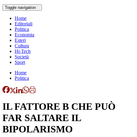
Toggle navigation
Home
Editoriali
Politica
Economia
Esteri
Cultura
Hi-Tech
Società
Sport
Home
Politica
IL FATTORE B CHE PUÒ
FAR SALTARE IL
BIPOLARISMO