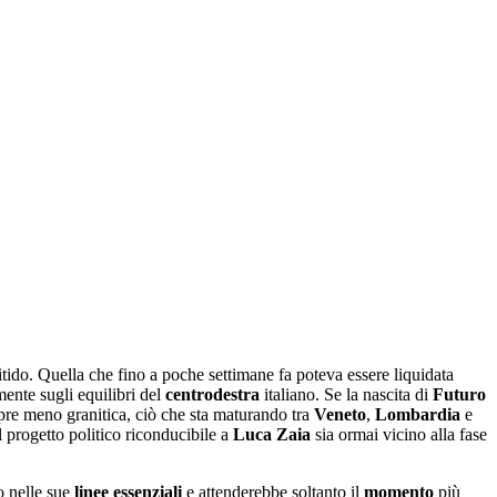
tido. Quella che fino a poche settimane fa poteva essere liquidata
ente sugli equilibri del
centrodestra
italiano. Se la nascita di
Futuro
re meno granitica, ciò che sta maturando tra
Veneto
,
Lombardia
e
l progetto politico riconducibile a
Luca Zaia
sia ormai vicino alla fase
o nelle sue
linee essenziali
e attenderebbe soltanto il
momento
più