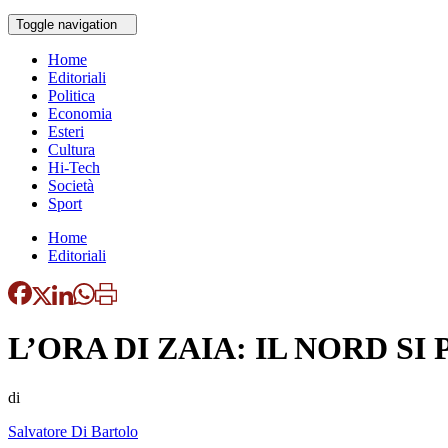
Toggle navigation
Home
Editoriali
Politica
Economia
Esteri
Cultura
Hi-Tech
Società
Sport
Home
Editoriali
L’ORA DI ZAIA: IL NORD S
di
Salvatore Di Bartolo