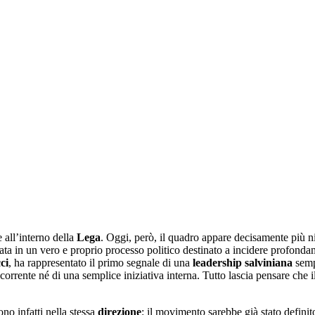
 all’interno della
Lega
. Oggi, però, il quadro appare decisamente più ni
a in un vero e proprio processo politico destinato a incidere profondam
ci
, ha rappresentato il primo segnale di una
leadership
salviniana
semp
 corrente né di una semplice iniziativa interna. Tutto lascia pensare che i
no infatti nella stessa
direzione
: il movimento sarebbe già stato definit