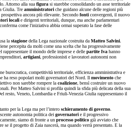
olo. Attorno alla sua
figura
si starebbe consolidando un asse territoriale
a Giulia. Tre
amministratori
che guidano alcune delle regioni più
 prospettiva ancora più rilevante. Secondo
fonti
convergenti, il nuovo
ori locali
e dirigenti territoriali, dunque, ma anche parlamentari
conferma come l'iniziativa abbia ormai superato la fase delle
lusa la
stagione
della Lega nazionale costruita da
Matteo Salvini
.
viene percepita da molti come una scelta che ha progressivamente
nel rappresentare il mondo delle imprese e delle
partite Iva
hanno
imprenditori,
artigiani
, professionisti e lavoratori autonomi non
e burocratica, competitività territoriale, efficienza amministrativa e
e ha reso popolari molti governatori del Nord. Il
movimento
che
biettivo non sarebbe rompere la
coalizione
, bensì costruire un nuovo
li. Per Matteo Salvini si profila quindi la sfida più delicata della sua
 Del resto, Veneto, Lombardia e Friuli-Venezia Giulia rappresentano il
tanto per la Lega ma per l’intero
schieramento di governo
.
escente autonomia politica dei
governatori
e il progressivo
ticamente, siamo di fronte a un
processo politico
già avviato che
e se il progetto di Zaia nascerà, ma quando verrà presentato. E la