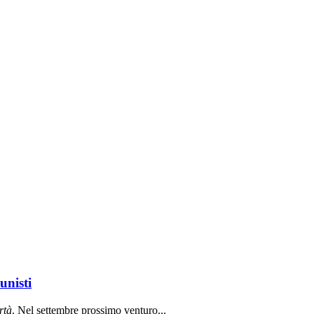
unisti
rt
à
. Nel settembre prossimo venturo...