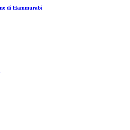
lione di Hammurabi
.
a