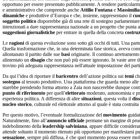
opportuno per essere presentato pubblicamente. A rendere particolarmen
e amministrativo che comprende anche
Attilio Fontana
e
Massimilia
dinamiche
e produttive d’Europa e che, insieme, rappresentano il
cuo
soggetto politico
disporrebbe già di una rete di sostegno parlamentar
intenzionati a dare rappresentanza nazionale a un progetto che punta 
suggestioni
giornalistiche
per entrare in quella della concreta
costruz
Le
ragioni
di questa evoluzione sono sotto gli occhi di tutti. Una parte
Quella trasformazione che, in una determinata fase storica, aveva cons
allontanato il partito dalle sue
basi
originarie. Il continuo arretramento
alimentato un
disagio
che non può più essere ignorato. In vaste aree 
trovino più adeguata rappresentanza nell'attuale impostazione del parti
Da qui l’idea di riportare il
baricentro
dell’azione politica sui
temi
che
sostegno
al tessuto produttivo. Una piattaforma che guarda meno alle
starebbe prendendo forma attorno a Zaia non nascerebbe dunque cont
punto di riferimento
per quell’
elettorato
moderato, autonomista e prod
esperienza politica. A differenza di altre
situazioni
, questa volta il
dis
nucleo storico
, culturale ed elettorale attorno al quale è stata costruita
Per questo motivo, l’eventuale formalizzazione del
movimento
guidat
Naturalmente, fino all’
annuncio ufficiale
permane un margine di pruden
indebolimento della
leadership
salviniana
, appare difficile consider
attende soltanto il momento ritenuto più opportuno per manifestarsi pub
sensazione
, sempre più diffusa, è che quel momento possa essere mo