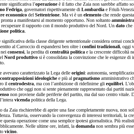
te significativa l’
operazione
è il fatto che Zaia non sarebbe affatto s
no Fedriga
, governatori rispettivamente di
Lombardia
e Friuli-Venezi
re economico
del
Settentrione
. Ma vi è un
elemento
che rende questa
e pronta a manifestarsi al momento opportuno. Non soltanto
amministrat
a recuperare il rapporto con il mondo produttivo del Nord. Un
dato
che 
ione politica
.
 significativa della classe dirigente settentrionale considera ormai conc
entito al Carroccio di espandersi ben oltre i
confini
tradizionali
, oggi 
 nei
consensi
, la perdita di
centralit
à politica
e la crescente difficoltà 
del
Nord produttivo
si è consolidata la convinzione che le esigenze di 
to.
 avevano caratterizzato la Lega delle
origini
: autonomia, semplificazion
contrapposizioni
ideologiche
e più al
pragmatismo
amministrativo ch
ro il
centrodestra
, ma con l’ambizione di ridefinirne gli
equilibri
. L'o
uttivo che oggi non si sente pienamente rappresentato dai partiti naziona
senso
non proviene dalle periferie del partito, ma dal suo centro vitale.
 l’intera
vicenda
politica della Lega.
o da Zaia rischierebbe di aprire una fase completamente nuova, non sol
za. Tuttavia, osservando la convergenza di interessi territoriali, la cr
are questa operazione come una semplice ipotesi giornalistica. Più realis
blicamente. Nelle ultime ore, infatti, la
domanda
non sembra più esser
lto
vicino
.