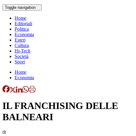
Toggle navigation
Home
Editoriali
Politica
Economia
Esteri
Cultura
Hi-Tech
Società
Sport
Home
Economia
IL FRANCHISING DELLE
BALNEARI
di