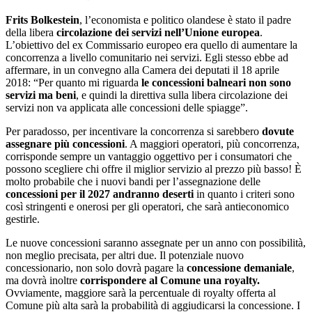
Frits Bolkestein
, l’economista e politico olandese è stato il padre
della libera
circolazione dei servizi nell’Unione europea
.
L’obiettivo del ex Commissario europeo era quello di aumentare la
concorrenza a livello comunitario nei servizi. Egli stesso ebbe ad
affermare, in un convegno alla Camera dei deputati il 18 aprile
2018: “Per quanto mi riguarda
le concessioni balneari non sono
servizi ma beni
, e quindi la direttiva sulla libera circolazione dei
servizi non va applicata alle concessioni delle spiagge”.
Per paradosso, per incentivare la concorrenza si sarebbero
dovute
assegnare più concessioni
. A maggiori operatori, più concorrenza,
corrisponde sempre un vantaggio oggettivo per i consumatori che
possono scegliere chi offre il miglior servizio al prezzo più basso! È
molto probabile che i nuovi bandi per l’assegnazione delle
concessioni per il 2027 andranno deserti
in quanto i criteri sono
così stringenti e onerosi per gli operatori, che sarà antieconomico
gestirle.
Le nuove concessioni saranno assegnate per un anno con possibilità,
non meglio precisata, per altri due. Il potenziale nuovo
concessionario, non solo dovrà pagare la
concessione demaniale
,
ma dovrà inoltre
corrispondere al Comune una royalty.
Ovviamente, maggiore sarà la percentuale di royalty offerta al
Comune più alta sarà la probabilità di aggiudicarsi la concessione. I