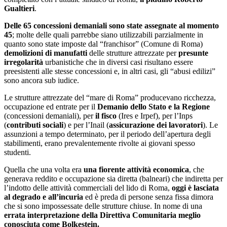
Gualtieri
.
Delle 65 concessioni demaniali sono state assegnate al momento
45
; molte delle quali parrebbe siano utilizzabili parzialmente in
quanto sono state imposte dal “franchisor” (Comune di Roma)
demolizioni di manufatti
delle strutture attrezzate per
presunte
irregolarità
urbanistiche che in diversi casi risultano essere
preesistenti alle stesse concessioni e, in altri casi, gli “abusi edilizi”
sono ancora sub iudice.
Le strutture attrezzate del “mare di Roma” producevano ricchezza,
occupazione ed entrate per il
Demanio dello Stato e la Regione
(concessioni demaniali), per
il fisco
(Ires e Irpef), per l’Inps
(
contributi sociali
) e per l’Inail (
assicurazione dei lavoratori
). Le
assunzioni a tempo determinato, per il periodo dell’apertura degli
stabilimenti, erano prevalentemente rivolte ai giovani spesso
studenti.
Quella che una volta era
una fiorente attività economica
, che
generava reddito e occupazione sia diretta (balneari) che indiretta per
l’indotto delle attività commerciali del lido di Roma,
oggi è lasciata
al degrado e all’incuria
ed è preda di persone senza fissa dimora
che si sono impossessate delle strutture chiuse. In nome di una
errata interpretazione della Direttiva Comunitaria meglio
conosciuta come Bolkestein.