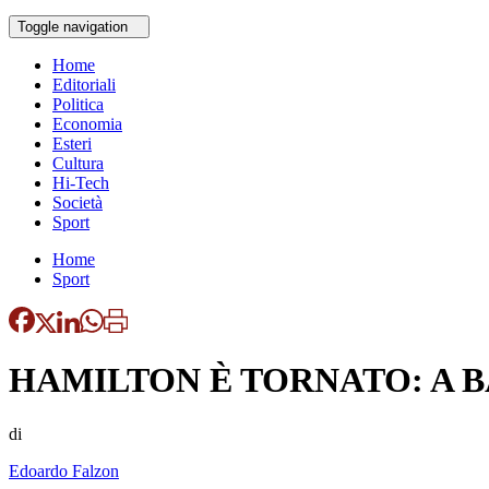
Toggle navigation
Home
Editoriali
Politica
Economia
Esteri
Cultura
Hi-Tech
Società
Sport
Home
Sport
HAMILTON È TORNATO: A B
di
Edoardo Falzon