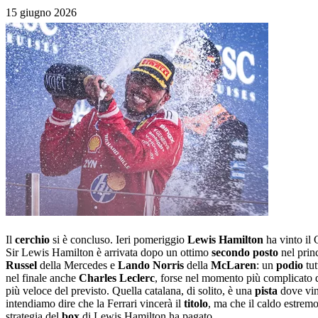
15 giugno 2026
Il
cerchio
si è concluso. Ieri pomeriggio
Lewis Hamilton
ha vinto il
Sir Lewis Hamilton è arrivata dopo un ottimo
secondo posto
nel prin
Russel
della Mercedes e
Lando Norris
della
McLaren
: un
podio
tut
nel finale anche
Charles Leclerc
, forse nel momento più complicato 
più veloce del previsto. Quella catalana, di solito, è una
pista
dove vin
intendiamo dire che la Ferrari vincerà il
titolo
, ma che il caldo estremo
strategia del
box
di Lewis Hamilton ha pagato.