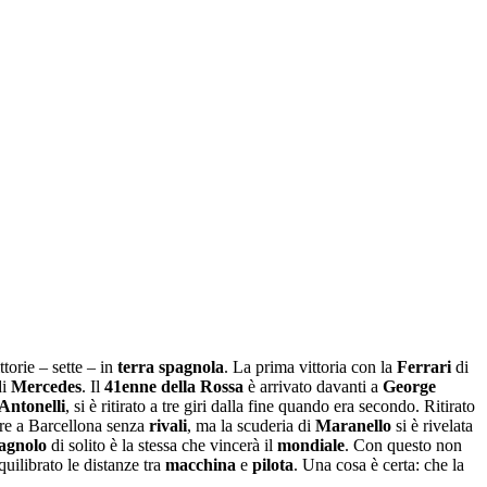
torie – sette – in
terra spagnola
. La prima vittoria con la
Ferrari
di
di
Mercedes
. Il
41enne della Rossa
è arrivato davanti a
George
Antonelli
, si è ritirato a tre giri dalla fine quando era secondo. Ritirato
re a Barcellona senza
rivali
, ma la scuderia di
Maranello
si è rivelata
agnolo
di solito è la stessa che vincerà il
mondiale
. Con questo non
uilibrato le distanze tra
macchina
e
pilota
. Una cosa è certa: che la