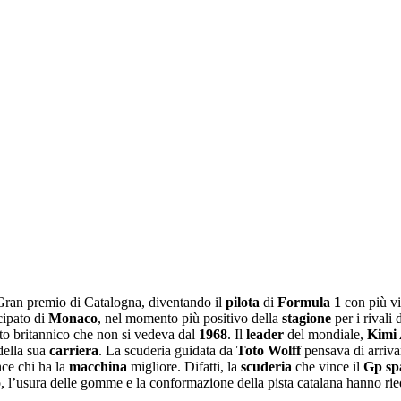
 Gran premio di Catalogna, diventando il
pilota
di
Formula 1
con più vit
cipato di
Monaco
, nel momento più positivo della
stagione
per i rivali 
to britannico che non si vedeva dal
1968
. Il
leader
del mondiale,
Kimi 
della sua
carriera
. La scuderia guidata da
Toto Wolff
pensava di arriva
ce chi ha la
macchina
migliore. Difatti, la
scuderia
che vince il
Gp sp
, l’usura delle gomme e la conformazione della pista catalana hanno rieq