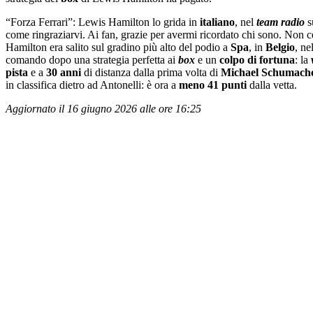
“Forza Ferrari”: Lewis Hamilton lo grida in
italiano
, nel
team radio
s
come ringraziarvi. Ai fan, grazie per avermi ricordato chi sono. Non ce 
Hamilton era salito sul gradino più alto del podio a
Spa
, in
Belgio
, ne
comando dopo una strategia perfetta ai
box
e un
colpo di fortuna
: la
pista
e a
30 anni
di distanza dalla prima volta di
Michael
Schumach
in classifica dietro ad Antonelli: è ora a
meno 41 punti
dalla vetta.
Aggiornato il 16 giugno 2026 alle ore 16:25