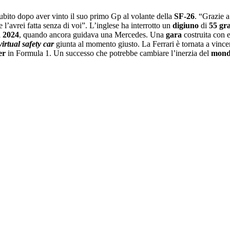
ubito dopo aver vinto il suo primo Gp al volante della
SF-26
. “Grazie a
l’avrei fatta senza di voi”. L’inglese ha interrotto un
digiuno
di
55 gr
l
2024
, quando ancora guidava una Mercedes. Una
gara
costruita con 
virtual safety car
giunta al momento giusto. La Ferrari è tornata a vinc
er
in Formula 1. Un successo che potrebbe cambiare l’inerzia del
mond