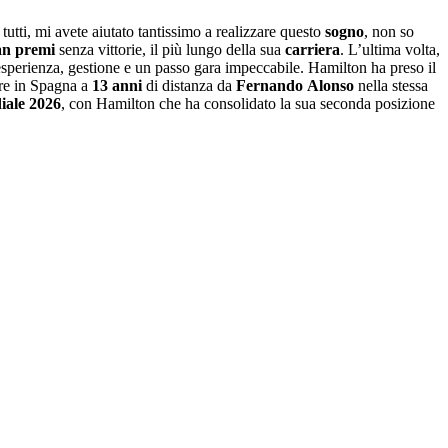
 tutti, mi avete aiutato tantissimo a realizzare questo
sogno
, non so
an premi
senza vittorie, il più lungo della sua
carriera
. L’ultima volta,
esperienza, gestione e un passo gara impeccabile. Hamilton ha preso il
ere in Spagna a
13 anni
di distanza da
Fernando
Alonso
nella stessa
iale 2026
, con Hamilton che ha consolidato la sua seconda posizione