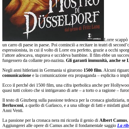
Lorre scappò d
un carro di paese in paese. Poi cominciò a recitare in teatri di secon
espressionista, in cui il volto di Lorre era perfetto, grazie a occhi sp
l’attore adescava, stuprava e uccideva bambine. Il film ebbe un succes
fungessero da collante pro-nazista.
Gli garantì immunità, anche se 
Negli anni hitleriani in Germania si girarono
1500 film
. Alcuni riguar
comunicazione
e la comunicazione era propaganda ‒ esplicita o implic
Ecco il perché dei 1500 film, una cifra iperbolica anche per Hollywoo
quasi tutti coloro che si intrigavano di arte ‒ a torto o a ragione ‒ furo
Il testo di Ginzberg sulla passione tedesca per la cronaca giudiziaria, 
Berlusconi
, a quello di Garlasco, e a una silloge di fatti e misfatti gi
Anni Venti.
La passione per la cronaca nera mi ricorda il genio di
Albert Camus
,
Aggiungerei alle opere di Camus anche il fondamentale saggio
La rib