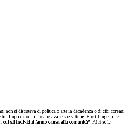
nni non si discuteva di politica o arte in decadenza o di cibi coreani.
tto “Lupo mannaro” mangiava le sue vittime. Ernst Jünger, che
n cui gli individui fanno causa alla comunità”
. Altri se le