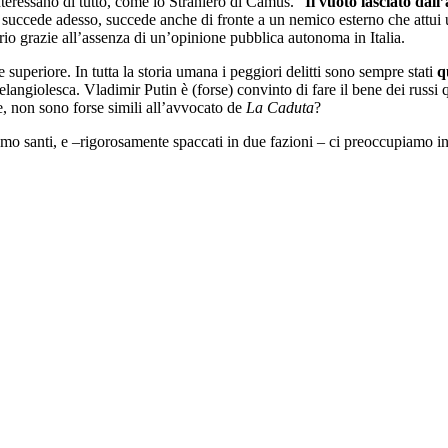
nteressano di tutto, come lo Straniero di Camus. “
Il vuoto lasciato dal
 succede adesso, succede anche di fronte a un nemico esterno che attui 
io grazie all’assenza di un’opinione pubblica autonoma in Italia.
 superiore. In tutta la storia umana i peggiori delitti sono sempre stati
q
elangiolesca. Vladimir Putin è (forse) convinto di fare il bene dei rus
le, non sono forse simili all’avvocato de
La Caduta
?
o santi, e ‒rigorosamente spaccati in due fazioni ‒ ci preoccupiamo i