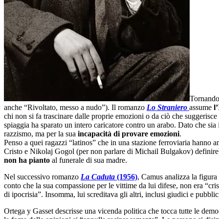
Tornando 
anche “Rivoltato, messo a nudo”). Il romanzo
Lo Straniero
assume
l
chi non si fa trascinare dalle proprie emozioni o da ciò che suggerisce 
spiaggia ha sparato un intero caricatore contro un arabo. Dato che si
razzismo, ma per la sua
incapacità di provare emozioni
.
Penso a quei ragazzi “latinos” che in una stazione ferroviaria hanno a
Cristo e Nikolaj Gogol (per non parlare di Michail Bulgakov) defini
non ha pianto
al funerale di sua madre.
Nel successivo romanzo
La Caduta
(1956)
, Camus analizza la figura 
conto che la sua compassione per le vittime da lui difese, non era “cri
di ipocrisia”. Insomma, lui screditava gli altri, inclusi giudici e pub
Ortega y Gasset descrisse una vicenda politica che tocca tutte le democ