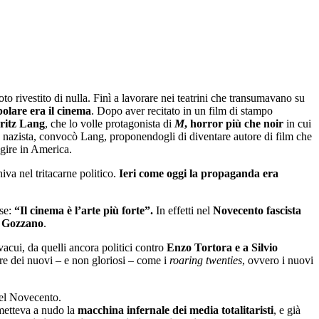
to rivestito di nulla. Finì a lavorare nei teatrini che transumavano su
polare era il cinema
. Dopo aver recitato in un film di stampo
ritz Lang
, che lo volle protagonista di
M
, horror più che noir
in cui
 nazista, convocò Lang, proponendogli di diventare autore di film che
ggire in America.
iva nel tritacarne politico.
Ieri come oggi la propaganda era
sse:
“Il cinema è l’arte più forte”.
In effetti nel
Novecento fascista
 Gozzano
.
vacui, da quelli ancora politici contro
Enzo Tortora e a Silvio
atore dei nuovi ‒ e non gloriosi ‒ come i
roaring twenties
, ovvero i nuovi
el Novecento.
 metteva a nudo la
macchina infernale dei media totalitaristi
, e già