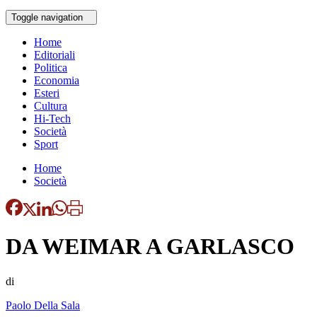
Toggle navigation
Home
Editoriali
Politica
Economia
Esteri
Cultura
Hi-Tech
Società
Sport
Home
Società
DA WEIMAR A GARLASCO
di
Paolo Della Sala