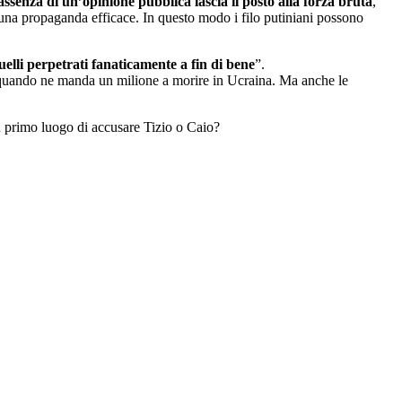
l’assenza di un’opinione pubblica
lascia il posto alla forza bruta
,
una propaganda efficace. In questo modo i filo putiniani possono
uelli perpetrati fanaticamente a fin di bene
”.
si quando ne manda un milione a morire in Ucraina. Ma anche le
n primo luogo di accusare Tizio o Caio?