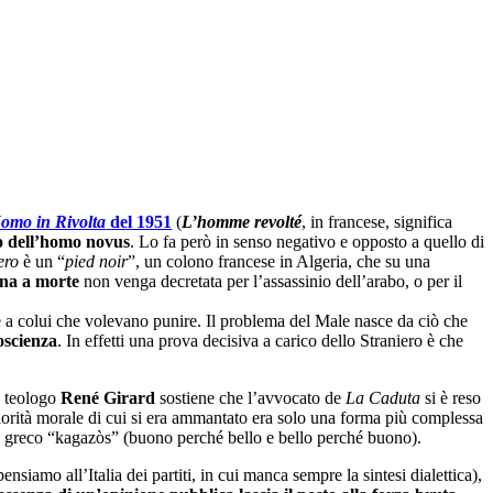
omo in Rivolta
del 1951
(
L’homme revolté
, in francese, significa
o dell’homo novus
. Lo fa però in senso negativo e opposto a quello di
ero
è un “
pied noir
”, un colono francese in Algeria, che su una
na a morte
non venga decretata per l’assassinio dell’arabo, o per il
e a colui che volevano punire. Il problema del Male nasce da ciò che
oscienza
. In effetti una prova decisiva a carico dello Straniero è che
e teologo
René Girard
sostiene che l’avvocato de
La Caduta
si è reso
eriorità morale di cui si era ammantato era solo una forma più complessa
ideo greco “kagazòs” (buono perché bello e bello perché buono).
ensiamo all’Italia dei partiti, in cui manca sempre la sintesi dialettica),