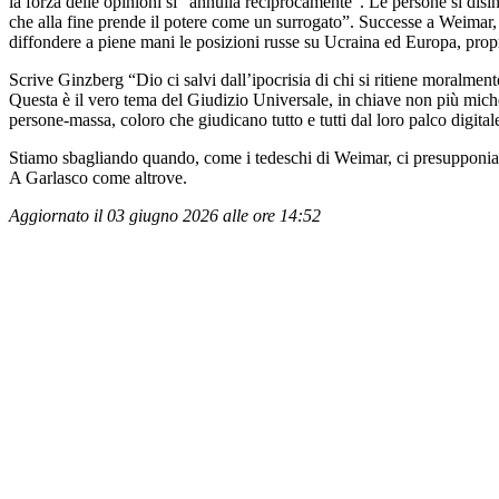
la forza delle opinioni si “annulla reciprocamente”. Le persone si disi
che alla fine prende il potere come un surrogato”. Successe a Weimar,
diffondere a piene mani le posizioni russe su Ucraina ed Europa, propr
Scrive Ginzberg “Dio ci salvi dall’ipocrisia di chi si ritiene moralmente
Questa è il vero tema del Giudizio Universale, in chiave non più mich
persone-massa, coloro che giudicano tutto e tutti dal loro palco digita
Stiamo sbagliando quando, come i tedeschi di Weimar, ci presupponiam
A Garlasco come altrove.
Aggiornato il 03 giugno 2026 alle ore 14:52