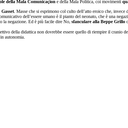
ole della Mala Comunicaçion
e della Mala Politica, coi movimenti
qua
 Gasset
. Masse che si esprimono col culto dell’atto eroico che, invece
 comunicativo dell’essere umano è il pianto del neonato, che è una negazi
o la negazione. Ed è più facile dire No,
sfanculare alla Beppe Grillo
o
ettivo della didattica non dovrebbe essere quello di riempire il cranio de
e in autonomia.