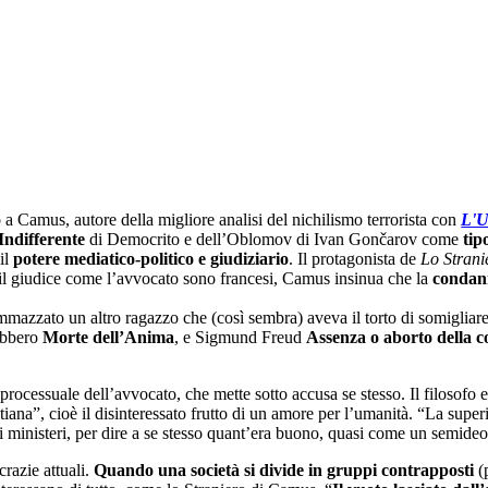
a Camus, autore della migliore analisi del nichilismo terrorista con
L'U
’Indifferente
di Democrito e dell’Oblomov di Ivan Gončarov come
tip
il
potere mediatico-politico e giudiziario
. Il protagonista de
Lo Strani
a il giudice come l’avvocato sono francesi, Camus insinua che la
condan
mmazzato un altro ragazzo che (così sembra) aveva il torto di somigliar
rebbero
Morte dell’Anima
, e Sigmund Freud
Assenza o aborto della c
processuale dell’avvocato, che mette sotto accusa se stesso. Il filosofo 
stiana”, cioè il disinteressato frutto di un amore per l’umanità. “La sup
blici ministeri, per dire a se stesso quant’era buono, quasi come un sem
razie attuali.
Quando una società si divide in gruppi contrapposti
(p