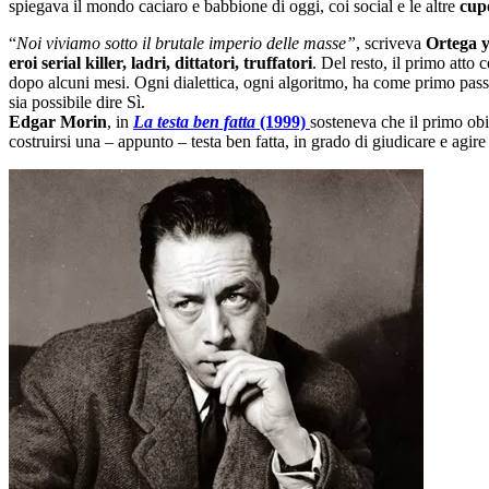
spiegava il mondo caciaro e babbione di oggi, coi social e le altre
cup
“
Noi viviamo sotto il brutale imperio delle masse”
, scriveva
Ortega y
eroi serial killer, ladri, dittatori, truffatori
. Del resto, il primo atto
dopo alcuni mesi. Ogni dialettica, ogni algoritmo, ha come primo pass
sia possibile dire Sì.
Edgar Morin
, in
La testa ben fatta
(1999)
sosteneva che il primo obi
costruirsi una ‒ appunto ‒ testa ben fatta, in grado di giudicare e agir