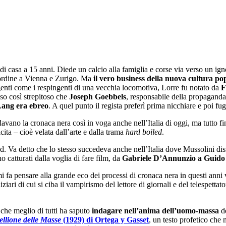
i casa a 15 anni. Diede un calcio alla famiglia e corse via verso un igno
d’ordine a Vienna e Zurigo. Ma
il vero business della nuova cultura po
orgenti come i respingenti di una vecchia locomotiva, Lorre fu notato da
F
so così strepitoso che
Joseph Goebbels
, responsabile della propaganda
Lang era ebreo
. A quel punto il regista preferì prima nicchiare e poi fu
davano la cronaca nera così in voga anche nell’Italia di oggi, ma tutto fin
ita ‒ cioè velata dall’arte e dalla trama
hard boiled
.
d. Va detto che lo stesso succedeva anche nell’Italia dove Mussolini di
no catturati dalla voglia di fare film, da
Gabriele D’Annunzio a Guido
mi fa pensare alla grande eco dei processi di cronaca nera in questi anni 
udiziari di cui si ciba il vampirismo del lettore di giornali e del telespett
 che meglio di tutti ha saputo
indagare nell’anima dell’uomo-massa
d
ellione delle Masse
(1929) di Ortega y Gasset
, un testo profetico che