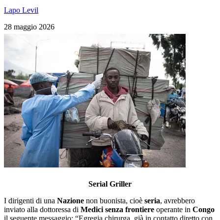
Lapo Levil
28 maggio 2026
Serial Griller
I dirigenti di una
Nazione
non buonista, cioè
seria
, avrebbero
inviato alla dottoressa di
Medici senza frontiere
operante in
Congo
il seguente messaggio: “Egregia chirurga, già in contatto diretto con