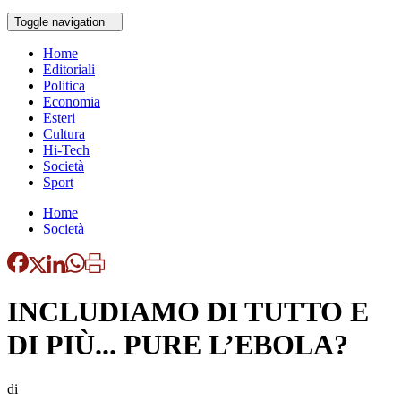
Toggle navigation
Home
Editoriali
Politica
Economia
Esteri
Cultura
Hi-Tech
Società
Sport
Home
Società
INCLUDIAMO DI TUTTO E
DI PIÙ... PURE L’EBOLA?
di