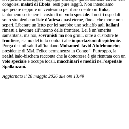
congolesi
malati di Ebola
, resti pure laggiù. Non intendiamo
sperperare neppure un centesimo per il suo rientro in
Italia
,
tantomeno sostenere il costo di un
volo speciale
. I nostri ospedali
sono strapieni con
liste d
’attesa
quasi eterne, fino a che morte non
separi. Liberare un
letto
per lei sarebbe uno schiaffo agli
italiani
rimasti a lavorare all’interno delle frontiere. Lei è un’emerita
samaritana, ma noi,
sovranisti
ma non grulli, oltre a custodire le
frontiere
, siamo del tutto contrari alle
importazioni di epidemie
.
Porga distinti saluti all’iraniano
Mohamed Javid Abdelmoneim
,
presidente di
Msf
. Felice permanenza in Congo”. Purtroppo, la
realt
à
italo-bischera racconta che la dottoressa è già rientrata con un
volo speciale
e occupa locali,
macchinari
e
medici
nell’
ospedale
Spallanzani
.
Aggiornato il 28 maggio 2026 alle ore 13:49