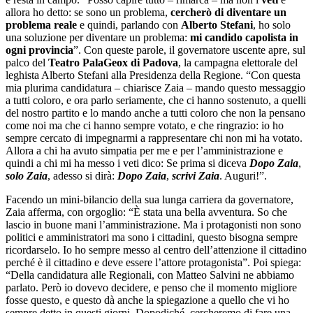
allora ho detto: se sono un problema,
cercherò di diventare un
problema reale
e quindi, parlando con
Alberto Stefani
, ho solo
una soluzione per diventare un problema:
mi candido capolista in
ogni provincia
”. Con queste parole, il governatore uscente apre, sul
palco del
Teatro PalaGeox di Padova
, la campagna elettorale del
leghista Alberto Stefani alla Presidenza della Regione. “Con questa
mia plurima candidatura – chiarisce Zaia – mando questo messaggio
a tutti coloro, e ora parlo seriamente, che ci hanno sostenuto, a quelli
del nostro partito e lo mando anche a tutti coloro che non la pensano
come noi ma che ci hanno sempre votato, e che ringrazio: io ho
sempre cercato di impegnarmi a rappresentare chi non mi ha votato.
Allora a chi ha avuto simpatia per me e per l’amministrazione e
quindi a chi mi ha messo i veti dico: Se prima si diceva
Dopo Zaia
,
solo
Zaia
, adesso si dirà:
Dopo Zaia
,
scrivi
Zaia
. Auguri!”.
Facendo un mini-bilancio della sua lunga carriera da governatore,
Zaia afferma, con orgoglio: “È stata una bella avventura. So che
lascio in buone mani l’amministrazione. Ma i protagonisti non sono
politici e amministratori ma sono i cittadini, questo bisogna sempre
ricordarselo. Io ho sempre messo al centro dell’attenzione il cittadino
perché è il cittadino e deve essere l’attore protagonista”. Poi spiega:
“Della candidatura alle Regionali, con Matteo Salvini ne abbiamo
parlato. Però io dovevo decidere, e penso che il momento migliore
fosse questo, e questo dà anche la spiegazione a quello che vi ho
sempre detto in questi giorni. Dopodiché, cercheremo di fare una