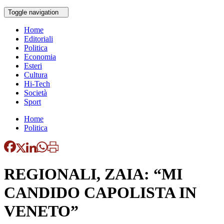
Toggle navigation
Home
Editoriali
Politica
Economia
Esteri
Cultura
Hi-Tech
Società
Sport
Home
Politica
REGIONALI, ZAIA: “MI
CANDIDO CAPOLISTA IN
VENETO”