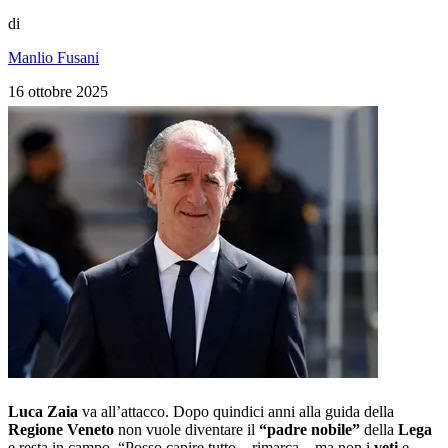
di
Manlio Fusani
16 ottobre 2025
Luca Zaia
va all’attacco. Dopo quindici anni alla guida della
Regione Veneto
non vuole diventare il
“padre nobile”
della
Lega
e resta in campo. “Posso capire tutto – rimarca – ma non i
veti
e