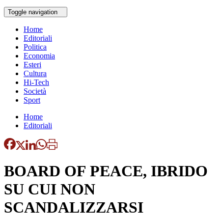
Toggle navigation
Home
Editoriali
Politica
Economia
Esteri
Cultura
Hi-Tech
Società
Sport
Home
Editoriali
BOARD OF PEACE, IBRIDO
SU CUI NON
SCANDALIZZARSI