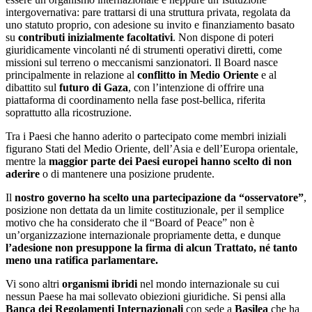
intergovernativa: pare trattarsi di una struttura privata, regolata da
uno statuto proprio, con adesione su invito e finanziamento basato
su
contributi inizialmente facoltativi
. Non dispone di poteri
giuridicamente vincolanti né di strumenti operativi diretti, come
missioni sul terreno o meccanismi sanzionatori. Il Board nasce
principalmente in relazione al
conflitto in Medio Oriente
e al
dibattito sul
futuro di Gaza
, con l’intenzione di offrire una
piattaforma di coordinamento nella fase post-bellica, riferita
soprattutto alla ricostruzione.
Tra i Paesi che hanno aderito o partecipato come membri iniziali
figurano Stati del Medio Oriente, dell’Asia e dell’Europa orientale,
mentre la
maggior parte dei Paesi europei hanno scelto di non
aderire
o di mantenere una posizione prudente.
Il
nostro governo ha scelto una partecipazione da “osservatore”
,
posizione non dettata da un limite costituzionale, per il semplice
motivo che ha considerato che il “Board of Peace” non è
un’organizzazione internazionale propriamente detta, e dunque
l’adesione non presuppone la firma di alcun Trattato, né tanto
meno una ratifica parlamentare.
Vi sono altri
organismi ibridi
nel mondo internazionale su cui
nessun Paese ha mai sollevato obiezioni giuridiche. Si pensi alla
Banca dei Regolamenti Internazionali
con sede a
Basilea
che ha