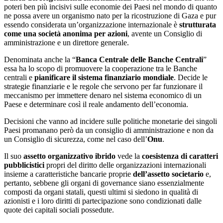
poteri ben più incisivi sulle economie dei Paesi nel mondo di quanto
ne possa avere un organismo nato per la ricostruzione di Gaza e pur
essendo considerata un’organizzazione internazionale è
strutturata
come una società anonima per azioni
, avente un Consiglio di
amministrazione e un direttore generale.
Denominata anche la “
Banca Centrale delle Banche Centrali
”
essa ha lo scopo di promuovere la cooperazione tra le Banche
centrali e
pianificare il sistema finanziario mondiale
. Decide le
strategie finanziarie e le regole che servono per far funzionare il
meccanismo per immettere denaro nel sistema economico di un
Paese e determinare così il reale andamento dell’economia.
Decisioni che vanno ad incidere sulle politiche monetarie dei singoli
Paesi promanano però da un consiglio di amministrazione e non da
un Consiglio di sicurezza, come nel caso dell’
Onu
.
Il suo
assetto organizzativo ibrido
vede la
coesistenza di caratteri
pubblicistici
propri del diritto delle organizzazioni internazionali
insieme a caratteristiche bancarie proprie
dell’assetto societario
e,
pertanto, sebbene gli organi di governance siano essenzialmente
composti da organi statali, questi ultimi si siedono in qualità di
azionisti e i loro diritti di partecipazione sono condizionati dalle
quote dei capitali sociali possedute.