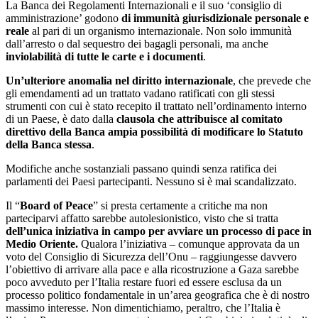
La Banca dei Regolamenti Internazionali e il suo ‘consiglio di
amministrazione’ godono
di immunità giurisdizionale personale e
reale
al pari di un organismo internazionale. Non solo immunità
dall’arresto o dal sequestro dei bagagli personali, ma anche
inviolabilità di tutte le carte e i documenti
.
Un’ulteriore anomalia nel diritto internazionale
, che prevede che
gli emendamenti ad un trattato vadano ratificati con gli stessi
strumenti con cui è stato recepito il trattato nell’ordinamento interno
di un Paese, è dato dalla
clausola che attribuisce al comitato
direttivo della Banca ampia possibilità di modificare lo Statuto
della Banca stessa
.
Modifiche anche sostanziali passano quindi senza ratifica dei
parlamenti dei Paesi partecipanti. Nessuno si è mai scandalizzato.
Il “
Board of Peace
” si presta certamente a critiche ma non
parteciparvi affatto sarebbe autolesionistico, visto che si tratta
dell’unica iniziativa in campo per avviare un processo di pace in
Medio Oriente.
Qualora l’iniziativa – comunque approvata da un
voto del Consiglio di Sicurezza dell’Onu – raggiungesse davvero
l’obiettivo di arrivare alla pace e alla ricostruzione a Gaza sarebbe
poco avveduto per l’Italia restare fuori ed essere esclusa da un
processo politico fondamentale in un’area geografica che è di nostro
massimo interesse. Non dimentichiamo, peraltro, che l’Italia è