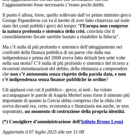
l’aggiustamento fosse necessario c’erano pochi dubbi.
Il punto è allora, forse, quello sollevato dall’ex primo ministro greco
George Papandreou cui va il merito di aver fatto chiarezza sul reale
stato dei conti pubblici greci del tempo: “
l’Europa non comprese
la natura profonda e sistemica della crisi
, convinta che il
consolidamento fiscale sarebbe bastato a ristabilire la fiducia”.
Ma c’è nulla di più profondo e sistemico dell’atteggiamento nei
confronti della finanza pubblica di un paese che dalla sua
indipendenza e prima del 2008 aveva fatto default ben sette volte
nella sua storia? C’è nulla di più profondo e sistemico del ricorso a
ricorrenti ristrutturazioni del debito, della riluttanza a comprendere
che
non c’è autonomia senza rispetto della parola data, e non
c’è indipendenza senza finanze pubbliche in ordine
?
Gli applausi con cui il pubblico - greco, si noti - ha voluto
accompagnare le parole di Angela Merkel sono forse il sintomo più
importante di quanto la Grecia abbia compreso che la sfida che
aveva davanti era, certo, economica e finanziaria ma anche, se non
soprattutto,
un momento di costruzione della propria identità
.
(*) Consigliere d’amministrazione dell’
Istituto Bruno Leoni
Aggiornato il 07 luglio 2025 alle ore 11:08