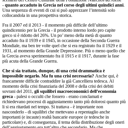
-
quanto accaduto in Grecia nel corso degli ultimi quindici anni
.
Una sequenza di eventi di cui si può apprezzare l’intensità solo
collocandola in una prospettiva storica.
Fra il 2007 ed il 2013 - il momento più difficile dell’ultimo
quindicennio per la Grecia - il prodotto interno lordo pro capite
greco si è ridotto del 26%. Un po’ meno della metà di quanto
accaduto fra il 1939 e il 1945, in occasione della Seconda Guerra
Mondiale, ma ben tre volte quel che si era registrato fra il 1929 e il
1931, al momento della Grande Depressione. Più o meno quello che
la Grecia aveva sperimentato fra il 1915 e il 1917, durante la fase
più acuta della Grande Guerra.
Che si sia trattato, dunque, di una crisi drammatica è
impossibile negarlo. Ma fu una crisi necessaria?
Anche qui, è
francamente difficile contraddire la già Cancelliera tedesca. Al
momento della crisi finanziaria del 2008 e della crisi dei debiti
sovrani del 2011,
gli squilibri macroeconomici dell’economia
greca
- palesi o occulti che fossero - erano conclamati e
richiedevano processi di aggiustamento tanto più dolorosi quanto più
li si era ritardati nel tempo. Si trattava - è importante non
nasconderlo - di squilibri che mettevano a repentaglio anche
importanti (e incaute) realtà bancarie europee (e tedesche in
particolare) e, di conseguenza, il tema della distribuzione degli oneri
dell’aggiustamento era tutt’altro che secondario. Ma che