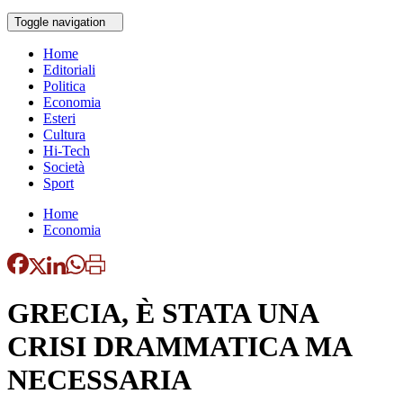
Toggle navigation
Home
Editoriali
Politica
Economia
Esteri
Cultura
Hi-Tech
Società
Sport
Home
Economia
GRECIA, È STATA UNA
CRISI DRAMMATICA MA
NECESSARIA