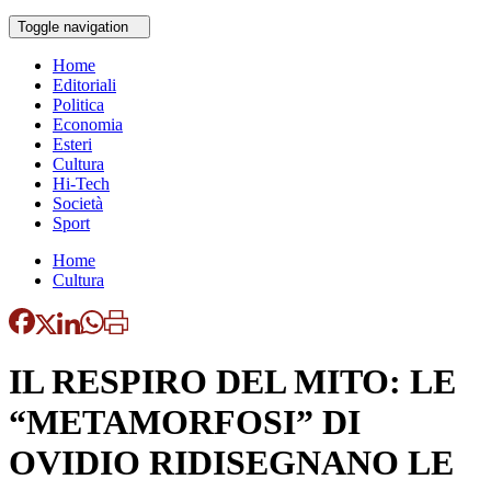
Toggle navigation
Home
Editoriali
Politica
Economia
Esteri
Cultura
Hi-Tech
Società
Sport
Home
Cultura
IL RESPIRO DEL MITO: LE
“METAMORFOSI” DI
OVIDIO RIDISEGNANO LE