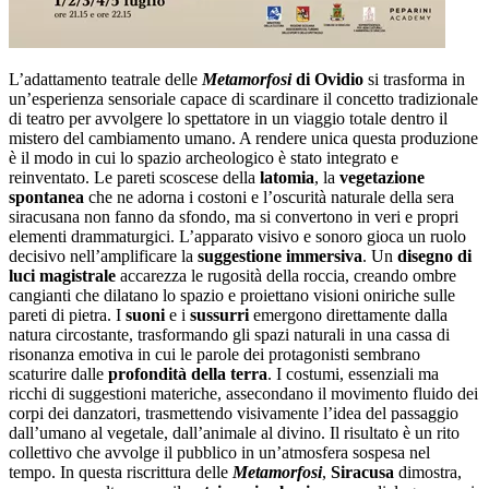
L’adattamento teatrale delle
Metamorfosi
di Ovidio
si trasforma in
un’esperienza sensoriale capace di scardinare il concetto tradizionale
di teatro per avvolgere lo spettatore in un viaggio totale dentro il
mistero del cambiamento umano. A rendere unica questa produzione
è il modo in cui lo spazio archeologico è stato integrato e
reinventato. Le pareti scoscese della
latomia
, la
vegetazione
spontanea
che ne adorna i costoni e l’oscurità naturale della sera
siracusana non fanno da sfondo, ma si convertono in veri e propri
elementi drammaturgici. L’apparato visivo e sonoro gioca un ruolo
decisivo nell’amplificare la
suggestione immersiva
. Un
disegno di
luci magistrale
accarezza le rugosità della roccia, creando ombre
cangianti che dilatano lo spazio e proiettano visioni oniriche sulle
pareti di pietra. I
suoni
e i
sussurri
emergono direttamente dalla
natura circostante, trasformando gli spazi naturali in una cassa di
risonanza emotiva in cui le parole dei protagonisti sembrano
scaturire dalle
profondità della terra
. I costumi, essenziali ma
ricchi di suggestioni materiche, assecondano il movimento fluido dei
corpi dei danzatori, trasmettendo visivamente l’idea del passaggio
dall’umano al vegetale, dall’animale al divino. Il risultato è un rito
collettivo che avvolge il pubblico in un’atmosfera sospesa nel
tempo. In questa riscrittura delle
Metamorfosi
,
Siracusa
dimostra,