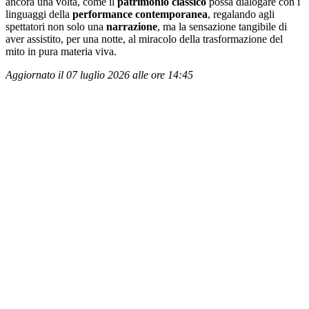
ancora una volta, come il
patrimonio classico
possa dialogare con i
linguaggi della
performance contemporanea
, regalando agli
spettatori non solo una
narrazione
, ma la sensazione tangibile di
aver assistito, per una notte, al miracolo della trasformazione del
mito in pura materia viva.
Aggiornato il 07 luglio 2026 alle ore 14:45