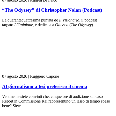
07 agosto 2026
|
Andrea Di Falco
“The Odyssey” di Christopher Nolan (Podcast)
La quarantaquattresima puntata de
Il Visionario
, il podcast
targato
L’Opinione
, è dedicata a
Odissea
(
The Odyssey
)...
07 agosto 2026
|
Ruggiero Capone
Al giornalismo a tesi preferisco il cinema
Veramente siete convinti che, cinque ore di audizione sul caso
Report in Commissione Rai rappresentino un lasso di tempo speso
bene? Siete...