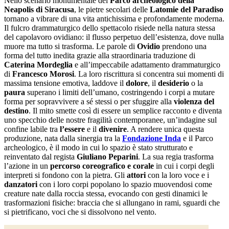
Nello scenario monumentale del
Parco archeologico della
Neapolis di Siracusa
, le pietre secolari delle
Latomie del Paradiso
tornano a vibrare di una vita antichissima e profondamente moderna.
Il fulcro drammaturgico dello spettacolo risiede nella natura stessa
del capolavoro ovidiano: il flusso perpetuo dell’esistenza, dove nulla
muore ma tutto si trasforma. Le parole di
Ovidio
prendono una
forma del tutto inedita grazie alla straordinaria traduzione di
Caterina Mordeglia
e all’impeccabile adattamento drammaturgico
di
Francesco Morosi
. La loro riscrittura si concentra sui momenti di
massima tensione emotiva, laddove il
dolore
, il
desiderio
o la
paura
superano i limiti dell’umano, costringendo i corpi a mutare
forma per sopravvivere a sé stessi o per sfuggire alla
violenza del
destino
. Il mito smette così di essere un semplice racconto e diventa
uno specchio delle nostre fragilità contemporanee, un’indagine sul
confine labile tra
l’essere
e il
divenire
. A rendere unica questa
produzione, nata dalla sinergia tra la
Fondazione Inda
e il Parco
archeologico, è il modo in cui lo spazio è stato strutturato e
reinventato dal regista
Giuliano Peparini
. La sua regia trasforma
l’azione in un
percorso coreografico e corale
in cui i corpi degli
interpreti si fondono con la pietra. Gli
attori
con la loro voce e i
danzatori
con i loro corpi popolano lo spazio muovendosi come
creature nate dalla roccia stessa, evocando con gesti dinamici le
trasformazioni fisiche: braccia che si allungano in rami, sguardi che
si pietrificano, voci che si dissolvono nel vento.