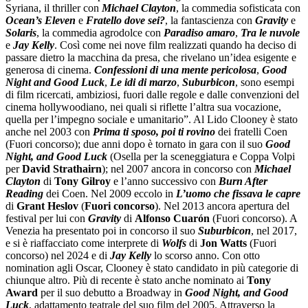
Syriana, il thriller con
Michael Clayton
, la commedia sofisticata con
Ocean’s Eleven
e
Fratello dove sei?
, la fantascienza con
Gravity
e
Solaris
, la commedia agrodolce con
Paradiso amaro
,
Tra le nuvole
e
Jay Kelly
. Così come nei nove film realizzati quando ha deciso di
passare dietro la macchina da presa, che rivelano un’idea esigente e
generosa di cinema.
Confessioni di una mente pericolosa
,
Good
Night and Good Luck
,
Le idi di marzo
,
Suburbicon
, sono esempi
di film ricercati, ambiziosi, fuori dalle regole e dalle convenzioni del
cinema hollywoodiano, nei quali si riflette l’altra sua vocazione,
quella per l’impegno sociale e umanitario”. Al Lido Clooney è stato
anche nel 2003 con
Prima ti sposo, poi ti rovino
dei fratelli Coen
(Fuori concorso); due anni dopo è tornato in gara con il suo
Good
Night, and Good Luck
(Osella per la sceneggiatura e Coppa Volpi
per
David Strathairn
); nel 2007 ancora in concorso con
Michael
Clayton
di
Tony Gilroy
e l’anno successivo con
Burn After
Reading
dei Coen. Nel 2009 eccolo in
L’uomo che fissava le capre
di
Grant Heslov
(
Fuori concorso
). Nel 2013 ancora apertura del
festival per lui con
Gravity
di
Alfonso Cuarón
(Fuori concorso). A
Venezia ha presentato poi in concorso il suo
Suburbicon
, nel 2017,
e si è riaffacciato come interprete di
Wolfs
di
Jon Watts
(Fuori
concorso) nel 2024 e di
Jay Kelly
lo scorso anno. Con otto
nomination agli Oscar, Clooney è stato candidato in più categorie di
chiunque altro. Più di recente è stato anche nominato ai
Tony
Award
per il suo debutto a Broadway in
Good Night, and Good
Luck
, adattamento teatrale del suo film del 2005. Attraverso la