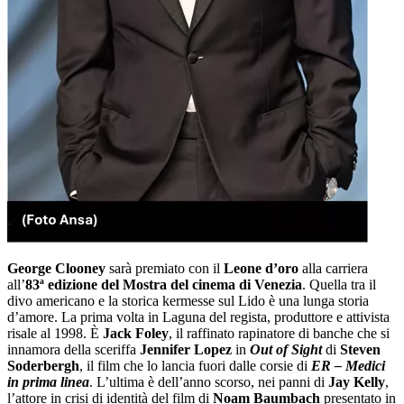
George Clooney
sarà premiato con il
Leone d’oro
alla carriera
all’
83ª edizione del
Mostra del cinema di Venezia
. Quella tra il
divo americano e la storica kermesse sul Lido è una lunga storia
d’amore. La prima volta in Laguna del regista, produttore e attivista
risale al 1998. È
Jack Foley
, il raffinato rapinatore di banche che si
innamora della sceriffa
Jennifer Lopez
in
Out of Sight
di
Steven
Soderbergh
, il film che lo lancia fuori dalle corsie di
ER – Medici
in prima linea
. L’ultima è dell’anno scorso, nei panni di
Jay Kelly
,
l’attore in crisi di identità del film di
Noam Baumbach
presentato in