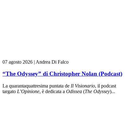
07 agosto 2026
|
Andrea Di Falco
“The Odyssey” di Christopher Nolan (Podcast)
La quarantaquattresima puntata de
Il Visionario
, il podcast
targato
L’Opinione
, è dedicata a
Odissea
(
The Odyssey
)...