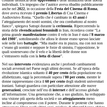
costante denuncia delle
oppressioni
e delle limitazioni delle libertà
individuali. Un impegno che l’autrice aveva ribadito pubblicamente
anche nel
2022
, in occasione della
Festa del Cinema di Roma
,
dove aveva ricevuto il
premio L
ibertas
di Cna Cinema e
Audiovisivo Roma. “Quello che è cambiato in
43 anni
è
l’atteggiamento dei nostri uomini, che ora combattono al nostro
fianco”, spiegava Satrapi durante la
cerimonia
. Ripercorrendo la
storia delle
rivendicazioni femminili
in Iran, ricordava come “La
prima grande
manifestazione
contro il velo in Iran è stata l’
8 marzo
del 1980
”, sottolineando che allora le donne erano spesso lasciate
sole nelle loro
battaglie
. “Mia madre era in piazza, ma con noi non
c’erano gli uomini e neppure le forze di sinistra, l’opposizione, le
quali sostenevano che il velo e la libertà delle donne non
c’entrassero nulla con la
lotta di classe
”.
Nel suo
intervento
evidenziava anche i profondi cambiamenti
sociali avvenuti nel Paese negli ultimi decenni. Se all’epoca della
rivoluzione islamica soltanto il
40 per cento
della popolazione era
alfabetizzato, oggi la percentuale supera l’
80 per cento
, mentre le
donne rappresentano circa il
60 per cento
degli studenti universitari
iraniani. Satrapi guardava con particolare attenzione alle nuove
generazioni
, cresciute nell’era di
internet
e dell’accesso globale
all’informazione. Una generazione che, a suo giudizio, ha sviluppato
una visione più aperta della società e un
atteggiamento
meno
incline al compromesso con il potere. Durante le proteste che hanno