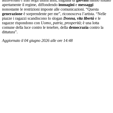
attraversato l’Iran negli ultimi anni, migliaia di
giovani
hanno sfidato
apertamente il regime, diffondendo
immagini
e
messaggi
nonostante le restrizioni imposte alle comunicazioni. “Questa
generazione
è sorprendente per me”, riconosceva l’artista. “Nelle
piazze i ragazzi scandiscono lo slogan
Donna, vita libertà
e le
ragazze rispondono con
Uomo, patria, prosperità
; è una lotta
comune della luce contro le tenebre, della
democrazia
contro la
dittatura”.
Aggiornato il 04 giugno 2026 alle ore 14:48