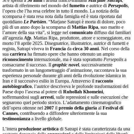
Si è spenta a
56 anni
l’artista franco-iraniana
Marjane Satrapi
,
artista di riferimento nel mondo del
fumetto
e autrice di
Persepolis
,
l’opera che l’ha resa celebre in tutto il mondo. La notizia della
scomparsa è stata resa nota dalla famiglia ed è stata riportata dal
quotidiano
Le Parisien
. “Marjane Satrapi è morta di dolore, poco
più di un anno dopo la scomparsa di
Mattias Ripa
, suo marito e
l’amore della sua vita”, si legge nel
comunicato
diffuso dai familiari
all’agenzia
Afp
. Mattias Ripa, produttore, attore e sceneggiatore, era
morto l’8 aprile 2025. Disegnatrice, illustratrice, autrice di fumetti e
regista, Satrapi viveva in
Francia
da
circa 30 anni
. Nel corso della
sua
carriera
ha firmato opere che hanno ottenuto un ampio
riconoscimento
internazionale, ma è stata soprattutto
Persepolis
a
consacrarne il successo. Il
graphic novel
, successivamente
trasformato in un lungometraggio d’animazione, raccontava la sua
esperienza personale durante gli anni della rivoluzione islamica in
Iran e il successivo esilio in Europa. Attraverso il
racconto
autobiografico
, l’autrice descriveva le profonde trasformazioni del
Paese dopo l’ascesa al potere di
Ruhollah Khomeini
,
soffermandosi sugli
arresti
, sulle repressioni e sulle esecuzioni che
segnarono quel periodo storico. L’adattamento cinematografico
dell’opera ottenne nel
2007
il
premio della giuria
al
Festival di
Cannes
, contribuendo a diffondere ulteriormente la sua
testimonianza
a livello globale.
L’intera
produzione artistica
di Satrapi è stata caratterizzata da una