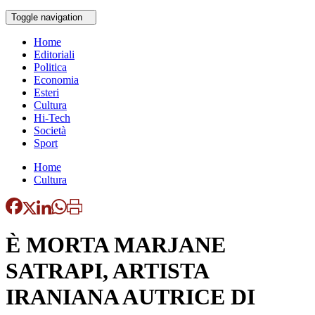
Toggle navigation
Home
Editoriali
Politica
Economia
Esteri
Cultura
Hi-Tech
Società
Sport
Home
Cultura
È MORTA MARJANE
SATRAPI, ARTISTA
IRANIANA AUTRICE DI