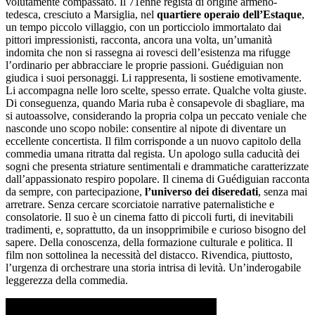
volutamente compassato. Il 71enne regista di origine armeno-
tedesca, cresciuto a Marsiglia, nel
quartiere operaio dell’Estaque
,
un tempo piccolo villaggio, con un porticciolo immortalato dai
pittori impressionisti, racconta, ancora una volta, un’umanità
indomita che non si rassegna ai rovesci dell’esistenza ma rifugge
l’ordinario per abbracciare le proprie passioni. Guédiguian non
giudica i suoi personaggi. Li rappresenta, li sostiene emotivamente.
Li accompagna nelle loro scelte, spesso errate. Qualche volta giuste.
Di conseguenza, quando Maria ruba è consapevole di sbagliare, ma
si autoassolve, considerando la propria colpa un peccato veniale che
nasconde uno scopo nobile: consentire al nipote di diventare un
eccellente concertista. Il film corrisponde a un nuovo capitolo della
commedia umana ritratta dal regista. Un apologo sulla caducità dei
sogni che presenta striature sentimentali e drammatiche caratterizzate
dall’appassionato respiro popolare. Il cinema di Guédiguian racconta
da sempre, con partecipazione,
l’universo dei diseredati
, senza mai
arretrare. Senza cercare scorciatoie narrative paternalistiche e
consolatorie. Il suo è un cinema fatto di piccoli furti, di inevitabili
tradimenti, e, soprattutto, da un insopprimibile e curioso bisogno del
sapere. Della conoscenza, della formazione culturale e politica. Il
film non sottolinea la necessità del distacco. Rivendica, piuttosto,
l’urgenza di orchestrare una storia intrisa di levità. Un’inderogabile
leggerezza della commedia.