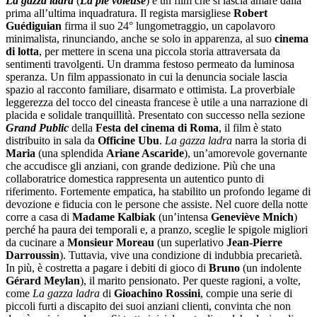
La gazza ladra
(
La pie voleuse
) è un film che si lascia amare dalla
prima all’ultima inquadratura. Il regista marsigliese
Robert
Guédiguian
firma il suo 24° lungometraggio, un capolavoro
minimalista, rinunciando, anche se solo in apparenza, al suo
cinema
di lotta
, per mettere in scena una piccola storia attraversata da
sentimenti travolgenti. Un dramma festoso permeato da luminosa
speranza. Un film appassionato in cui la denuncia sociale lascia
spazio al racconto familiare, disarmato e ottimista. La proverbiale
leggerezza del tocco del cineasta francese è utile a una narrazione di
placida e solidale tranquillità. Presentato con successo nella sezione
Grand Public
della
Festa
del cinema di Roma
, il film è stato
distribuito in sala da
Officine Ubu
.
La gazza ladra
narra la storia di
Maria
(una splendida
Ariane Ascaride
), un’amorevole governante
che accudisce gli anziani, con grande dedizione. Più che una
collaboratrice domestica rappresenta un autentico punto di
riferimento. Fortemente empatica, ha stabilito un profondo legame di
devozione e fiducia con le persone che assiste. Nel cuore della notte
corre a casa di
Madame Kalbiak
(un’intensa
Geneviève Mnich
)
perché ha paura dei temporali e, a pranzo, sceglie le spigole migliori
da cucinare a
Monsieur Moreau
(un superlativo
Jean-Pierre
Darroussin
). Tuttavia, vive una condizione di indubbia precarietà.
In più, è costretta a pagare i debiti di gioco di
Bruno
(un indolente
Gérard Meylan
), il marito pensionato. Per queste ragioni, a volte,
come
La gazza ladra
di
Gioachino Rossini
, compie una serie di
piccoli furti a discapito dei suoi anziani clienti, convinta che non