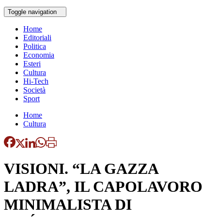
Toggle navigation
Home
Editoriali
Politica
Economia
Esteri
Cultura
Hi-Tech
Società
Sport
Home
Cultura
VISIONI. “LA GAZZA
LADRA”, IL CAPOLAVORO
MINIMALISTA DI