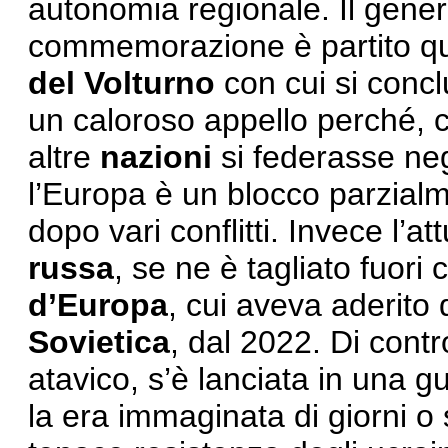
autonomia regionale. Il gener
commemorazione è partito que
del Volturno
con cui si concl
un caloroso appello perché, co
altre
nazioni
si federasse ne
l’Europa è un blocco parzialm
dopo vari conflitti. Invece l’at
russa
, se ne è tagliato fuori 
d’Europa
, cui aveva aderito 
Sovietica
, dal 2022. Di cont
atavico, s’è lanciata in una g
la era immaginata di giorni o