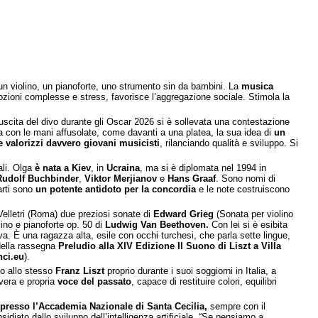
 un violino, un pianoforte, uno strumento sin da bambini. La
musica
ozioni complesse e stress, favorisce l’aggregazione sociale. Stimola la
 l’uscita del divo durante gli Oscar 2026 si è sollevata una contestazione
gna con le mani affusolate, come davanti a una platea, la sua idea di
un
 valorizzi davvero giovani musicisti
, rilanciando qualità e sviluppo. Si
ali. Olga
è nata a Kiev
, in
Ucraina
, ma si è diplomata nel 1994 in
Rudolf Buchbinder
,
Viktor Merjianov
e
Hans Graaf
. Sono nomi di
arti sono
un
potente antidoto
per la concordia
e le note costruiscono
Velletri (Roma) due preziosi sonate di
Edward Grieg
(Sonata per violino
ino e pianoforte op. 50 di
Ludwig Van Beethoven.
Con lei si è esibita
a. È una ragazza alta, esile con occhi turchesi, che parla sette lingue,
 della rassegna
Preludio alla XIV Edizione Il Suono di Liszt a Villa
nci.eu
).
to allo stesso
Franz Liszt
proprio durante i suoi soggiorni in Italia, a
vera e propria
voce del passato
, capace di restituire colori, equilibri
 presso l’Accademia Nazionale di Santa Cecilia,
sempre con il
diato dallo sviluppo dell’intelligenza artificiale
.
“Se pensiamo a