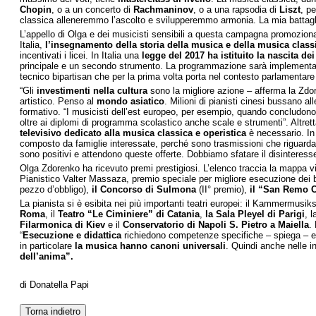
Chopin
, o a un concerto di
Rachmaninov
, o a una rapsodia di
Liszt
, p
classica alleneremmo l’ascolto e svilupperemmo armonia. La mia battagli
L’appello di Olga e dei musicisti sensibili a questa campagna promozionale
Italia,
l’insegnamento della storia della musica e della musica classic
incentivati i licei. In Italia una
legge del 2017 ha istituito la nascita dei
principale e un secondo strumento. La programmazione sarà implementata e
tecnico bipartisan che per la prima volta porta nel contesto parlamentare le 
“Gli
investimenti nella cultura
sono la migliore azione – afferma la Zdor
artistico. Penso al
mondo asiatico
. Milioni di pianisti cinesi bussano all
formativo. “I musicisti dell’est europeo, per esempio, quando concludono 
oltre ai diplomi di programma scolastico anche scale e strumenti”. Altre
televisivo dedicato alla musica classica e operistica
è necessario. In 
composto da famiglie interessate, perché sono trasmissioni che riguardano 
sono positivi e attendono queste offerte. Dobbiamo sfatare il disinteresse 
Olga Zdorenko ha ricevuto premi prestigiosi. L’elenco traccia la mappa vi
Pianistico Valter Massaza, premio speciale per migliore esecuzione dei 
pezzo d’obbligo),
il Concorso di Sulmona
(II° premio),
il “San Remo C
La pianista si è esibita nei più importanti teatri europei: il Kammermusik
Roma
, il
Teatro “Le Ciminiere” di Catania
,
la Sala Pleyel di Parigi
, 
Filarmonica di Kiev
e il
Conservatorio di Napoli S. Pietro a Maiella
.
“
Esecuzione e didattica
richiedono competenze specifiche – spiega – e l
in particolare
la musica hanno canoni universali
. Quindi anche nelle 
dell’anima”.
di Donatella Papi