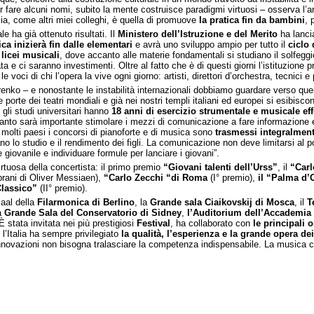
er fare alcuni nomi, subito la mente costruisce paradigmi virtuosi – osserva l’a
a, come altri miei colleghi, è quella di promuove
la pratica fin da bambini
, 
 ha già ottenuto risultati. Il
Ministero dell’Istruzione e del Merito
ha lancia
a inizierà fin dalle elementari
e avrà uno sviluppo ampio per tutto il
ciclo
 licei musicali
, dove accanto alle materie fondamentali si studiano il solfegg
 ci saranno investimenti. Oltre al fatto che è di questi giorni l’istituzione 
voci di chi l’opera la vive ogni giorno: artisti, direttori d’orchestra, tecnici e 
enko – e nonostante le instabilità internazionali dobbiamo guardare verso que
e porte dei teatri mondiali e già nei nostri templi italiani ed europei si esibisco
gli studi universitari hanno
18 anni di esercizio strumentale e musicale eff
ttanto sarà importante stimolare i mezzi di comunicazione a fare informazione 
molti paesi i concorsi di pianoforte e di musica sono
trasmessi integralment
lo studio e il rendimento dei figli. La comunicazione non deve limitarsi al pop
giovanile e individuare formule per lanciare i giovani”.
rtuosa della concertista: il primo premio
“Giovani talenti dell’Urss”
, il
“Carl
brani di Oliver Messiaen),
“Carlo Zecchi “di Roma
(I° premio),
il “Palma d’
lassico”
(II° premio).
saal della
Filarmonica di Berlino
, la
Grande sala Ciaikovskij di Mosca
, il
T
la
Grande Sala del Conservatorio di Sidney
,
l’Auditorium dell’Accademia 
 È stata invitata nei più prestigiosi
Festival
, ha collaborato con
le principali 
’Italia ha sempre privilegiato
la qualità, l’esperienza e la grande opera de
innovazioni non bisogna tralasciare la competenza indispensabile. La musica