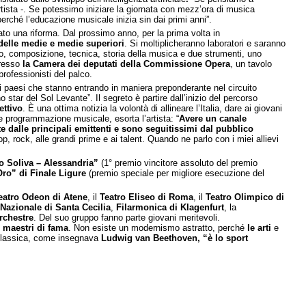
rtista -. Se potessimo iniziare la giornata con mezz’ora di musica
perché l’educazione musicale inizia sin dai primi anni”.
to una riforma. Dal prossimo anno, per la prima volta in
 delle medie e medie superiori
. Si moltiplicheranno laboratori e saranno
io, composizione, tecnica, storia della musica e due strumenti, uno
presso
la Camera dei deputati
della Commissione Opera
, un tavolo
professionisti del palco.
i paesi che stanno entrando in maniera preponderante nel circuito
no star del Sol Levante”. Il segreto è partire dall’inizio del percorso
ettivo
. È una ottima notizia la volontà di allineare l’Italia, dare ai giovani
e programmazione musicale, esorta l’artista: “
Avere
un canale
e dalle principali emittenti e sono seguitissimi dal pubblico
, rock, alle grandi prime e ai talent. Quando ne parlo con i miei allievi
o Soliva – Alessandria”
(1° premio vincitore assoluto del premio
Oro” di Finale Ligure
(premio speciale per migliore esecuzione del
eatro Odeon di Atene
, il
Teatro Eliseo di Roma
, il
Teatro Olimpico di
Nazionale di Santa Cecilia
,
Filarmonica di Klagenfurt
, la
orchestre
. Del suo gruppo fanno parte giovani meritevoli.
i maestri di fama
. Non esiste un modernismo astratto, perché
le arti
e
 classica, come insegnava
Ludwig van Beethoven, “è lo sport