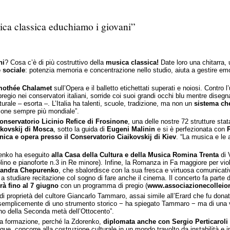
ica classica educhiamo i giovani”
ni
? Cosa c’è di più costruttivo della
musica classica!
Date loro una chitarra,
 sociale
: potenzia memoria e concentrazione nello studio, aiuta a gestire em
mothée Chalamet
sull’Opera e il balletto etichettati superati e noiosi. Contro
 pregio nei conservatori italiani, sorride coi suoi grandi occhi blu mentre dise
turale – esorta –. L’Italia ha talenti, scuole, tradizione, ma non un
sistema che
izione sempre più mondiale”.
onservatorio Licinio Refice di Frosinone
, una delle nostre 72 strutture stat
ikovskij di Mosca
, sotto la guida di
Eugeni Malinin
e si è perfezionata con
ica e opera presso il Conservatorio Ciaikovskij di Kiev
. “La musica e le 
orenko ha eseguito
alla Casa della Cultura e della Musica Romina Trenta
di 
lino e pianoforte n.3 in Re minore). Infine, la Romanza in Fa maggiore per viol
xandra Chepurenko
, che sbalordisce con la sua fresca e virtuosa comunicativ
e a studiare recitazione col sogno di fare anche il cinema. Il concerto fa parte
à fino al 7 giugno
con un programma di pregio (
www.associazionecolleio
 di proprietà del cultore Giancarlo Tammaro, assai simile all’Erard che fu dona
ta semplicemente di uno strumento storico − ha spiegato Tammaro − ma di una 
liano della Seconda metà dell’Ottocento”.
ella formazione, perché la Zdorenko,
diplomata anche con Sergio Perticaroli
e, concorre alla costruzione culturale in un mondo travolto da instabilità e insi