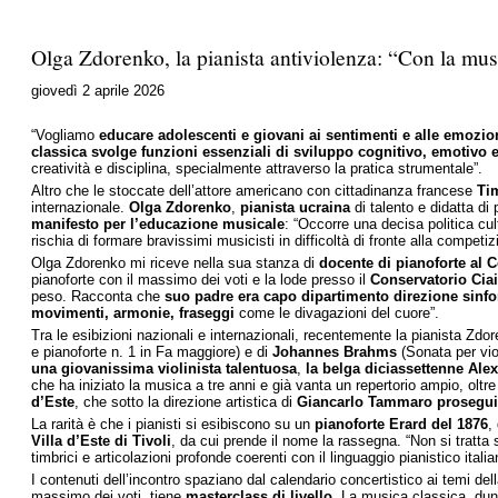
Olga Zdorenko, la pianista antiviolenza: “Con la mus
giovedì 2 aprile 2026
“Vogliamo
educare adolescenti e giovani ai sentimenti e alle emozio
classica svolge funzioni essenziali di sviluppo cognitivo, emotivo e
creatività e disciplina, specialmente attraverso la pratica strumentale”.
Altro che le stoccate dell’attore americano con cittadinanza francese
Ti
internazionale.
Olga Zdorenko
,
pianista ucraina
di talento e didatta di
manifesto per l’educazione musicale
: “Occorre una decisa politica cul
rischia di formare bravissimi musicisti in difficoltà di fronte alla compet
Olga Zdorenko mi riceve nella sua stanza di
docente di pianoforte al
C
pianoforte con il massimo dei voti e la lode presso il
Conservatorio Cia
peso. Racconta che
suo padre era capo dipartimento direzione sinfon
movimenti, armonie, fraseggi
come le divagazioni del cuore”.
Tra le esibizioni nazionali e internazionali, recentemente la pianista Zd
e pianoforte n. 1 in Fa maggiore) e di
Johannes Brahms
(Sonata per vio
una giovanissima violinista talentuosa
,
la belga diciassettenne
Ale
che ha iniziato la musica a tre anni e già vanta un repertorio ampio, oltr
d’Este
, che sotto la direzione artistica di
Giancarlo Tammaro proseguir
La rarità è che i pianisti si esibiscono su un
pianoforte Erard del 1876
,
Villa d’Este di Tivoli
, da cui prende il nome la rassegna. “Non si trat
timbrici e articolazioni profonde coerenti con il linguaggio pianistico ita
I contenuti dell’incontro spaziano dal calendario concertistico ai temi d
massimo dei voti, tiene
masterclass di livello
. La musica classica, dunqu