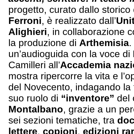
progetto, curato dallo storico 
Ferroni
, è realizzato dall’
Uni
Alighieri
, in collaborazione c
la produzione di
Arthemisia
.
un’audioguida con la voce di
Camilleri all’
Accademia nazi
mostra ripercorre la vita e l’o
del Novecento, indagando la fig
suo ruolo di
“inventore”
del 
Montalbano
, grazie a un pe
sei sezioni tematiche, tra
doc
lettere
,
copioni
,
edizioni ra