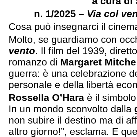
a cura d
n. 1/2025 –
Via col ve
Cosa può insegnarci il cinema
Molto, se guardiamo con occ
vento
. Il film del 1939, diret
romanzo di
Margaret Mitchel
guerra: è una celebrazione dell
personale e della libertà eco
Rossella O’Hara
è il simbolo
In un mondo sconvolto dalla
non subire il destino ma di af
altro giorno!”, esclama. E que