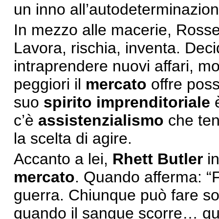
un inno all’autodeterminazion
In mezzo alle macerie, Rossel
Lavora, rischia, inventa. Deci
intraprendere nuovi affari, 
peggiori il
mercato
offre possi
suo
spirito imprenditoriale
è
c’è
assistenzialismo
che ten
la scelta di agire.
Accanto a lei,
Rhett Butler
in
mercato
. Quando afferma: “F
guerra. Chiunque può fare so
quando il sangue scorre… quel