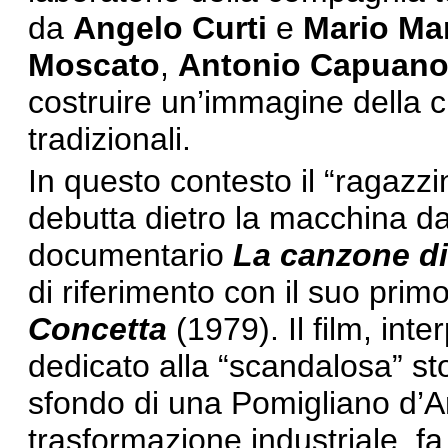
da
Angelo Curti
e
Mario Ma
Moscato
,
Antonio Capuan
costruire un’immagine della ci
tradizionali.
In questo contesto il “ragazzin
debutta dietro la macchina da
documentario
La canzone di
di riferimento con il suo pri
Concetta
(1979). Il film, int
dedicato alla “scandalosa” st
sfondo di una Pomigliano d’Arc
trasformazione industriale, f