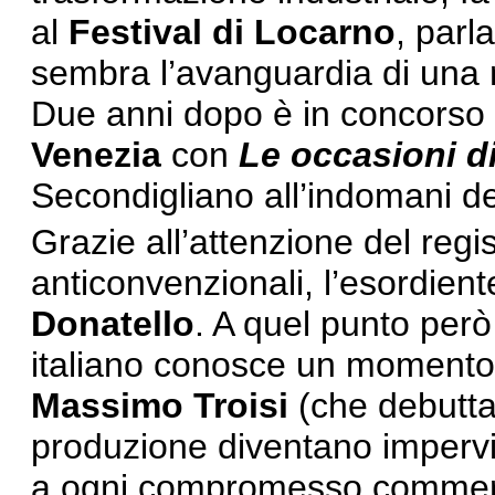
al
Festival di Locarno
, parl
sembra l’avanguardia di una 
Due anni dopo è in concorso 
Venezia
con
Le occasioni d
Secondigliano all’indomani del
Grazie all’attenzione del regis
anticonvenzionali, l’esordien
Donatello
. A quel punto per
italiano conosce un momento d
Massimo Troisi
(che debutta 
produzione diventano impervie
a ogni compromesso commercia